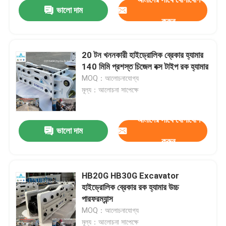
ভালো দাম
করুন
20 টন খননকারী হাইড্রোলিক ব্রেকার হ্যামার
140 মিমি প্রশস্ত চিজেল বক্স টাইপ রক হ্যামার
MOQ：আলোচনাযোগ্য
মূল্য：আলোচনা সাপেক্ষে
আমাদের সাথে যোগাযোগ
ভালো দাম
করুন
বাড়ি
HB20G HB30G Excavator
হাইড্রোলিক ব্রেকার রক হ্যামার উচ্চ
পণ্য
পারফরম্যান্স
MOQ：আলোচনাযোগ্য
VR প্রদর্শন
মূল্য：আলোচনা সাপেক্ষে