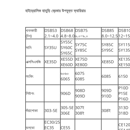
হাইড্রোলিক হাতুড়ি ব্রেকার উপযুক্ত ক্যারিয়ার
খননকারী
DSB53
DSB68
DSB75
DSB85
DSB1
(টন)
2.1~4.0
4.8~8.0
৬.০~৯.০
8.0~12.5
12~15
SY55C
SY75C
SY85C
SY11
সানি
SY35U
SY60C
SY85C
SY95C
SY13
SY65C
XE55D
XE75D
XE13
এক্সসিএমজি
XE35D
XE85D
XE60D
XE80D
XE15
৬০৬০
6075
লংকিং
6085
6150
6065
6085
P10D
908D
909D
লিউগং
906D
P15E
909D
910D
P16D
305-5E
307ই
313D
শুঁয়াপোকা
303-5E
308ই
306E
308ই
318D
EC30/25
CE12
ভলভো
EC35
CE55