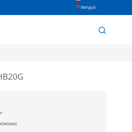
Bengali
ার HB20G
ীন
DONSANG