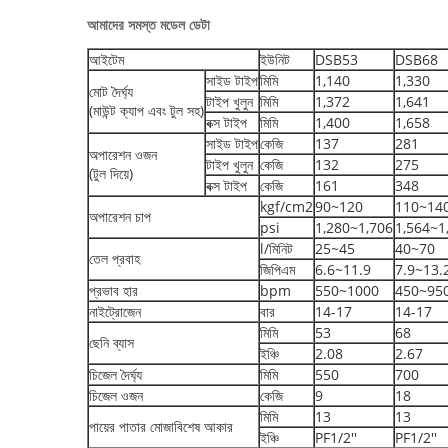
আমাদের সমস্ত মডেল ডেটা
আইটেম
ইউনিট
DSB53
DSB68
সাইড টাইপ
মিমি
1,140
1,330
মোট দৈর্ঘ্য
টাইপ খুলুন
মিমি
1,372
1,641
(মাউন্ট ক্যাপ এবং টুল সহ)
বক্স টাইপ
মিমি
1,400
1,658
সাইড টাইপ
কেজি
137
281
অপারেশন ওজন
টাইপ খুলুন
কেজি
132
275
(টুল দিয়ে)
বক্স টাইপ
কেজি
161
348
kgf/cm2
90~120
110~14
অপারেশন চাপ
psi
1,280~1,706
1,564~1
l/মিনিট
25~45
40~70
তেল প্রবাহ
জিপিএম
6.6~11.9
7.9~13.
প্রভাব হার
bpm
550~1000
450~95
নাইট্রোজেন
বার
14-17
14-17
মিমি
53
68
ছেনি ব্যাস
ইঞ্চি
2.08
2.67
চিজেল দৈর্ঘ্য
মিমি
550
700
চিজেল ওজন
কেজি
9
18
মিমি
13
13
পায়ের পাতার মোজাবিশেষ আকার
ইঞ্চি
PF1/2''
PF1/2''