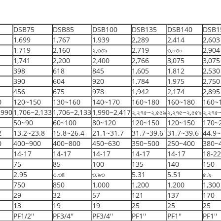
DSB75
DSB85
DSB100
DSB135
DSB140
DSB1
1,699
1,767
1,939
2,289
2,414
2,603
1,719
2,160
২,৩৩৯
2,719
৩,০৩০
2,904
1,741
2,200
2,400
2,766
3,075
3,075
398
618
845
1,605
1,812
2,530
390
604
920
1,784
1,975
2,750
456
675
978
1,942
2,174
2,895
0
120~150
130~160
140~170
160~180
160~180
160~
,990
1,706~2,133
1,706~2,133
1,990~2,417
২,২৭৫~২,৫৫৯
২,২৭৫~২,৫৫৯
২,২৭৫
50~90
60~100
80~120
120~150
120~150
170~
2
13.2~23.8
15.8~26.4
21.1~31.7
31.7~39.6
31.7~39.6
44.9~
0
400~900
400~800
450~630
350~500
250~400
380~
14-17
14-17
14-17
14-17
14-17
18-22
75
85
100
135
140
150
2.95
৩.৩৪
৩.৯৩
5.31
5.51
৫.৯
750
850
1,000
1,200
1,200
1,300
29
32
57
121
137
170
13
19
19
25
25
25
PF1/2''
PF3/4''
PF3/4''
PF1''
PF1''
PF1''