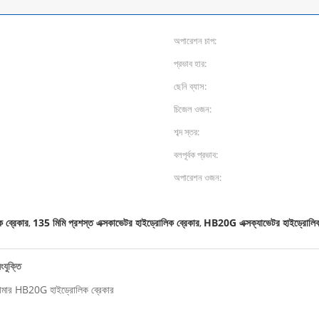
অপারেশন চাপ:
প্রভাব হার:
ছেনি ব্যাস:
চিজেল ওজন:
শব্দ স্তর:
বলপূর্বক প্রভাব:
অপারেশন ওজন:
 ব্রেকার
135 মিমি প্রশস্ত এক্সকাভেটর হাইড্রোলিক ব্রেকার
HB20G এক্সক্যাভেটর হাইড্রোলিক
,
,
ংযুক্তি
্যামার HB20G হাইড্রোলিক ব্রেকার