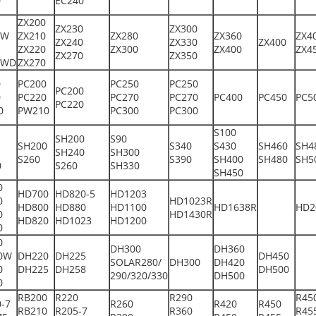
0
EC240
ZX200
ZX230
ZX300
0W
ZX210
ZX280
ZX360
ZX4
ZX240
ZX330
ZX400
ZX220
ZX300
ZX400
ZX4
ZX270
ZX350
0WD
ZX270
0
PC200
PC250
PC250
PC200
0
PC220
PC270
PC270
PC400
PC450
PC5
PC220
0
PW210
PC300
PC300
S100
SH200
S90
SH200
S340
S430
SH460
SH4
SH240
SH300
S260
S390
SH400
SH480
SH5
0
S260
SH330
SH450
0
HD700
HD820-5
HD1203
0
HD1023R
HD800
HD880
HD1100
HD1638R
HD2
0
HD1430R
HD820
HD1023
HD1200
0
0
DH300
DH360
0W
DH220
DH225
DH450
SOLAR280/
DH300
DH420
0
DH225
DH258
DH500
290/320/330
DH500
0
RB200
R220
R290
R45
-7
R260
R420
R450
RB210
R205-7
R360
R45