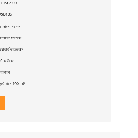
CE,ISO9001
DSB135
লোচনা সাপেক্ষ
লোচনা সাপেক্ষে
্ট্যান্ডার্ড কাঠের বাক্স
0 কার্যদিবস
েতিবাচক
্রতি মাসে 100 সেট