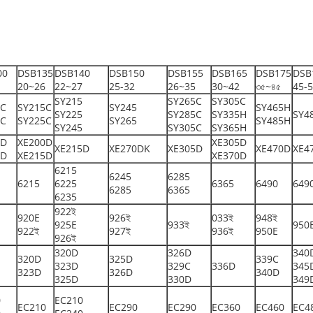
00
DSB135
DSB140
DSB150
DSB155
DSB165
DSB175
DSB
20~26
22~27
25-32
26~35
30~42
৩৫~৪৫
45-
SY215
SY265C
SY305C
5C
SY215C
SY245
SY465H
SY225
SY285C
SY335H
SY4
5C
SY225C
SY265
SY485H
SY245
SY305C
SY365H
5D
XE200D
XE305D
XE215D
XE270DK
XE305D
XE470D
XE4
0D
XE215D
XE370D
6215
6245
6285
6215
6225
6365
6490
649
6285
6365
6235
922ই
920E
926ই
033ই
948ই
925E
933ই
950
922ই
927ই
936ই
950E
926ই
320D
326D
340
320D
325D
339C
323D
329C
336D
345
323D
326D
340D
325D
330D
349
0
EC210
EC210
EC290
EC290
EC360
EC460
EC4