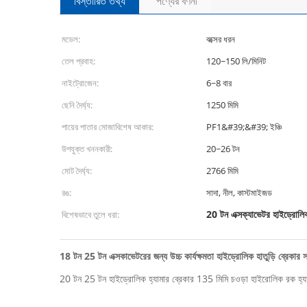
বিস্তারিত তথ্য
পণ্যের বর্ণনা
মডেল:
বক্সের ধরন
তেল প্রবাহ:
120~150 লি/মিনিট
নাইট্রোজেন:
6~8 বার
ছেনি দৈর্ঘ্য:
1250 মিমি
পায়ের পাতার মোজাবিশেষ আকার:
PF1&#39;&#39; ইঞ্চি
উপযুক্ত খননকারী:
20~26 টন
মোট দৈর্ঘ্য:
2766 মিমি
রঙ:
সাদা, নীল, কাস্টমাইজড
20 টন এক্সক্যাভেটর হাইড্রোলিক
বিশেষভাবে তুলে ধরা:
18 টন 25 টন এক্সকাভেটরের জন্য উচ্চ কার্যক্ষমতা হাইড্রোলিক হাতুড়ি ব্রেকার স
20 টন 25 টন হাইড্রোলিক হ্যামার ব্রেকার 135 মিমি চওড়া হাইরোলিক রক হ