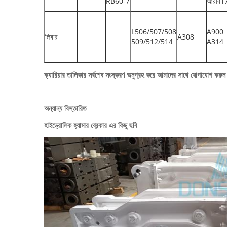
RB60-7
আরবি1
L506/507/508
A900
লিবার
A308
509/512/514
A314
ক্যারিয়ার তালিকার সর্বশেষ সংস্করণ অনুগ্রহ করে আমাদের সাথে যোগাযোগ করুন 
অন্যান্য বিস্তারিত
হাইড্রোলিক হ্যামার ব্রেকার এর কিছু ছবি