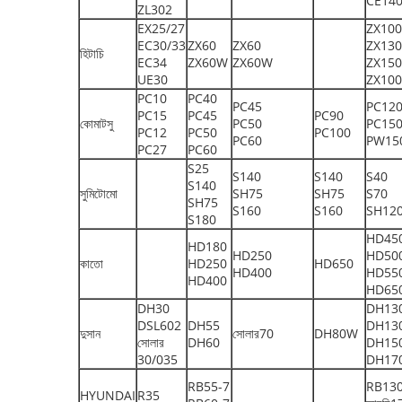
CE14
ZL302
EX25/27
ZX100
EC30/33
ZX60
ZX60
ZX13
হিটাচি
EC34
ZX60W
ZX60W
ZX150
UE30
ZX10
PC10
PC40
PC45
PC12
PC15
PC45
PC90
কোমাটসু
PC50
PC15
PC12
PC50
PC100
PC60
PW15
PC27
PC60
S25
S140
S140
S40
S140
সুমিটোমো
SH75
SH75
S70
SH75
S160
S160
SH12
S180
HD45
HD180
HD250
HD50
কাতো
HD250
HD650
HD400
HD55
HD400
HD65
DH30
DH13
DSL602
DH55
DH13
দুসান
সোলার70
DH80W
সোলার
DH60
DH15
30/035
DH17
RB55-7
RB130
HYUNDAI
R35