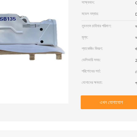
সাক্ষ্যদান:
মডেল নম্বার:
ন্যূনতম চাহিদার পরিমাণ:
আ
মূল্য:
আ
প্যাকেজিং বিবরণ:
স
ডেলিভারি সময়:
2
পরিশোধের শর্ত:
ন
যোগানের ক্ষমতা:
প
এখন যোগাযোগ