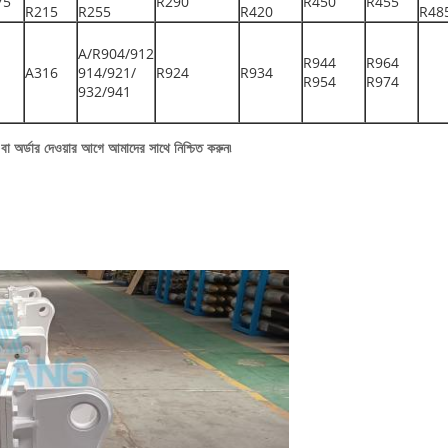
75
R290
R450
R455
R215
R255
R420
R48
A/R904/912
R944
R964
A316
914/921/
R924
R934
R954
R974
932/941
বা অর্ডার দেওয়ার আগে আমাদের সাথে নিশ্চিত করুন৷