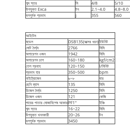
শব্দ স্তর
মি
4/8
5/10
উপযুক্ত Exca
টন
2.1~4.0
4.8~8.0
বলপূর্বক প্রভাব
j
355
560
আইটেম
মডেল
DSB135(বক্সের ধরন)
ইউনিট
মোট দৈর্ঘ্য
2766
মিমি
অপারেশন ওজন
1942
মিমি
অপারেশন চাপ
160~180
kgf/cm2
তেল প্রবাহ
120~150
l/মিনিট
প্রভাব হার
350~500
bpm
নাইট্রোজেন
৬~৮
বার
ছেনি ব্যাস
135
মিমি
চিজেল দৈর্ঘ্য
1250
মিমি
চিজেল ওজন
121
কেজি
পায়ের পাতার মোজাবিশেষ আকার
PF1''
ইঞ্চি
শব্দ স্তর
16~22
মিমি
উপযুক্ত খননকারী
20~26
টন
বলপূর্বক প্রভাব
3450
j