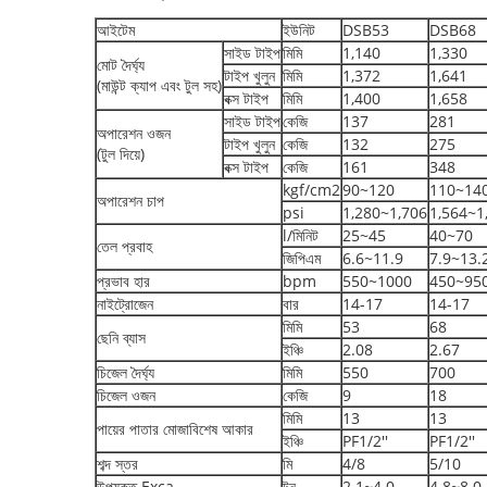
আইটেম
ইউনিট
DSB53
DSB68
সাইড টাইপ
মিমি
1,140
1,330
মোট দৈর্ঘ্য
টাইপ খুলুন
মিমি
1,372
1,641
(মাউন্ট ক্যাপ এবং টুল সহ)
বক্স টাইপ
মিমি
1,400
1,658
সাইড টাইপ
কেজি
137
281
অপারেশন ওজন
টাইপ খুলুন
কেজি
132
275
(টুল দিয়ে)
বক্স টাইপ
কেজি
161
348
kgf/cm2
90~120
110~14
অপারেশন চাপ
psi
1,280~1,706
1,564~1
l/মিনিট
25~45
40~70
তেল প্রবাহ
জিপিএম
6.6~11.9
7.9~13.
প্রভাব হার
bpm
550~1000
450~95
নাইট্রোজেন
বার
14-17
14-17
মিমি
53
68
ছেনি ব্যাস
ইঞ্চি
2.08
2.67
চিজেল দৈর্ঘ্য
মিমি
550
700
চিজেল ওজন
কেজি
9
18
মিমি
13
13
পায়ের পাতার মোজাবিশেষ আকার
ইঞ্চি
PF1/2''
PF1/2''
শব্দ স্তর
মি
4/8
5/10
উপযুক্ত Exca
টন
2.1~4.0
4.8~8.0