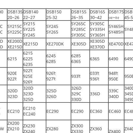
00
DSB135
DSB140
DSB150
DSB155
DSB165
DSB175
DSB
20~26
22~27
25-32
26~35
30~42
৩৫~৪৫
45-
SY215
SY265C
SY305C
5C
SY215C
SY245
SY465H
SY225
SY285C
SY335H
SY4
5C
SY225C
SY265
SY485H
SY245
SY305C
SY365H
5D
XE200D
XE305D
XE215D
XE270DK
XE305D
XE470D
XE4
0D
XE215D
XE370D
6215
6245
6285
6215
6225
6365
6490
649
6285
6365
6235
922ই
920E
926ই
033ই
948ই
925E
933ই
950
922ই
927ই
936ই
950E
926ই
320D
326D
340
320D
325D
339C
323D
329C
336D
345
323D
326D
340D
325D
330D
349
0
EC210
EC210
EC290
EC290
EC360
EC460
EC4
0
EC240
ZX200
ZX230
ZX300
0W
ZX210
ZX280
ZX360
ZX4
ZX240
ZX330
ZX400