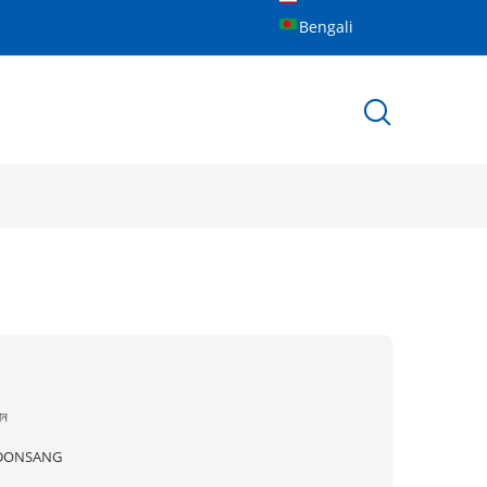
Bengali
ীন
DONSANG