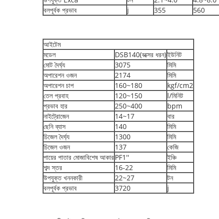
বলপূর্বক প্রভাব
j
355
560
আইটেম
মডেল
DSB140(বক্সের ধরন)
ইউনিট
মোট দৈর্ঘ্য
3075
মিমি
অপারেশন ওজন
2174
মিমি
অপারেশন চাপ
160~180
kgf/cm2
তেল প্রবাহ
120~150
l/মিনিট
প্রভাব হার
250~400
bpm
নাইট্রোজেন
14~17
বার
ছেনি ব্যাস
140
মিমি
চিজেল দৈর্ঘ্য
1300
মিমি
চিজেল ওজন
137
কেজি
পায়ের পাতার মোজাবিশেষ আকার
PF1''
ইঞ্চি
শব্দ স্তর
16-22
মিমি
উপযুক্ত খননকারী
22~27
টন
বলপূর্বক প্রভাব
3720
j