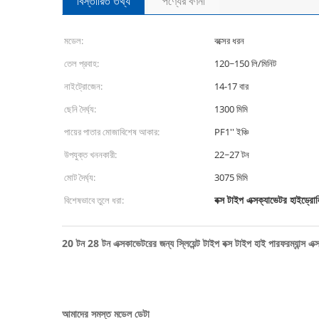
বিস্তারিত তথ্য
পণ্যের বর্ণনা
মডেল:
বক্সের ধরন
তেল প্রবাহ:
120~150 লি/মিনিট
নাইট্রোজেন:
14-17 বার
ছেনি দৈর্ঘ্য:
1300 মিমি
পায়ের পাতার মোজাবিশেষ আকার:
PF1'' ইঞ্চি
উপযুক্ত খননকারী:
22~27 টন
মোট দৈর্ঘ্য:
3075 মিমি
বক্স টাইপ এক্সক্যাভেটর হাইড্রো
বিশেষভাবে তুলে ধরা:
20 টন 28 টন এক্সকাভেটরের জন্য স্লিয়েন্ট টাইপ বক্স টাইপ হাই পারফরম্যান্স এক্
আমাদের সমস্ত মডেল ডেটা