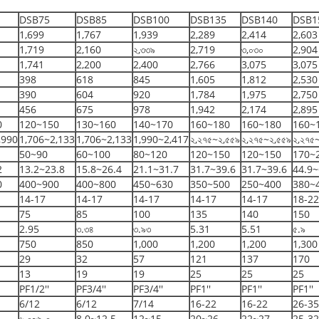
DSB75
DSB85
DSB100
DSB135
DSB140
DSB1
1,699
1,767
1,939
2,289
2,414
2,603
1,719
2,160
২,৩৩৯
2,719
৩,০৩০
2,904
1,741
2,200
2,400
2,766
3,075
3,075
398
618
845
1,605
1,812
2,530
390
604
920
1,784
1,975
2,750
456
675
978
1,942
2,174
2,895
0
120~150
130~160
140~170
160~180
160~180
160~
,990
1,706~2,133
1,706~2,133
1,990~2,417
২,২৭৫~২,৫৫৯
২,২৭৫~২,৫৫৯
২,২৭৫
50~90
60~100
80~120
120~150
120~150
170~
2
13.2~23.8
15.8~26.4
21.1~31.7
31.7~39.6
31.7~39.6
44.9~
0
400~900
400~800
450~630
350~500
250~400
380~
14-17
14-17
14-17
14-17
14-17
18-22
75
85
100
135
140
150
2.95
৩.৩৪
৩.৯৩
5.31
5.51
৫.৯
750
850
1,000
1,200
1,200
1,300
29
32
57
121
137
170
13
19
19
25
25
25
PF1/2''
PF3/4''
PF3/4''
PF1''
PF1''
PF1''
6/12
6/12
7/14
16-22
16-22
26-35
৬.০~৯.০
8.0~12.5
12~15
20~26
22~27
25-32