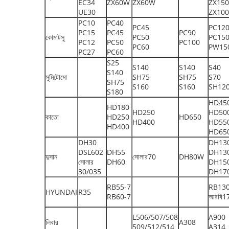
EC34
ZX60W
ZX60W
ZX150
UE30
ZX10
PC10
PC40
PC45
PC12
PC15
PC45
PC90
কোমাটসু
PC50
PC15
PC12
PC50
PC100
PC60
PW15
PC27
PC60
S25
S140
S140
S40
S140
সুমিটোমো
SH75
SH75
S70
SH75
S160
S160
SH12
S180
HD45
HD180
HD250
HD50
কাতো
HD250
HD650
HD400
HD55
HD400
HD65
DH30
DH13
DSL602
DH55
DH13
দুসান
সোলার70
DH80W
সোলার
DH60
DH15
30/035
DH17
RB55-7
RB130
HYUNDAI
R35
RB60-7
আরবি1
L506/507/508
A900
লিবার
A308
509/512/514
A314