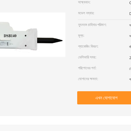
সাক্ষ্যদান:
মডেল নম্বার:
ন্যূনতম চাহিদার পরিমাণ:
আ
মূল্য:
আ
প্যাকেজিং বিবরণ:
স
ডেলিভারি সময়:
2
পরিশোধের শর্ত:
ন
যোগানের ক্ষমতা:
প
এখন যোগাযোগ