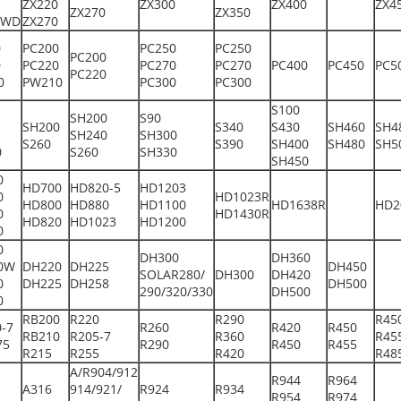
ZX220
ZX300
ZX400
ZX4
ZX270
ZX350
0WD
ZX270
0
PC200
PC250
PC250
PC200
0
PC220
PC270
PC270
PC400
PC450
PC5
PC220
0
PW210
PC300
PC300
S100
SH200
S90
SH200
S340
S430
SH460
SH4
SH240
SH300
S260
S390
SH400
SH480
SH5
0
S260
SH330
SH450
0
HD700
HD820-5
HD1203
0
HD1023R
HD800
HD880
HD1100
HD1638R
HD2
0
HD1430R
HD820
HD1023
HD1200
0
0
DH300
DH360
0W
DH220
DH225
DH450
SOLAR280/
DH300
DH420
0
DH225
DH258
DH500
290/320/330
DH500
0
RB200
R220
R290
R45
-7
R260
R420
R450
RB210
R205-7
R360
R45
75
R290
R450
R455
R215
R255
R420
R48
A/R904/912
R944
R964
A316
914/921/
R924
R934
R954
R974