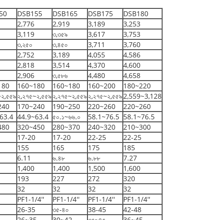
50
DSB155
DSB165
DSB175
DSB180
2,776
2,919
3,189
3,253
3,119
৩,৩৫৯
3,617
3,753
৩,২৫০
৩,৪৫০
3,711
3,760
2,752
3,189
4,055
4,586
2,818
3,514
4,370
4,600
2,906
৩,৫৮৬
4,480
4,658
180
160~180
160~180
160~200
180~220
~২,৫৫৯
২,২৭৫~২,৫৫৯
২,২৭৫~২,৫৫৯
২,২৭৫~২,৫৫৯
2,559~3,128
240
170~240
190~250
220~260
220~260
63.4
44.9~63.4
৫০.১~৬৬.০
58.1~76.5
58.1~76.5
480
320~450
280~370
240~320
210~300
17-20
17-20
22-25
22-25
155
165
175
185
6.11
৬.৪৮
৬.৮৮
7.27
1,400
1,400
1,500
1,600
193
227
272
320
32
32
32
32
PF1-1/4''
PF1-1/4''
PF1-1/4''
PF1-1/4''
26-35
৩৫-৪০
38-45
42-48
26~35
30~42
৩৫~৪৫
36~45