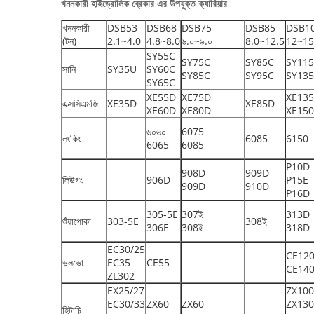
খননকারী হাইড্রোলিক ব্রেকার এর উপযুক্ত ক্যারিয়ার
খননকারী
DSB53
DSB68
DSB75
DSB85
DSB1
(টন)
2.1~4.0
4.8~8.0
৬.০~৯.০
8.0~12.5
12~15
SY55C
SY75C
SY85C
SY11
সানি
SY35U
SY60C
SY85C
SY95C
SY13
SY65C
XE55D
XE75D
XE13
এক্সসিএমজি
XE35D
XE85D
XE60D
XE80D
XE15
৬০৬০
6075
লংকিং
6085
6150
6065
6085
P10D
908D
909D
লিউগং
906D
P15E
909D
910D
P16D
305-5E
307ই
313D
শুঁয়াপোকা
303-5E
308ই
306E
308ই
318D
EC30/25
CE12
ভলভো
EC35
CE55
CE14
ZL302
EX25/27
ZX100
EC30/33
ZX60
ZX60
ZX13
হিটাচি