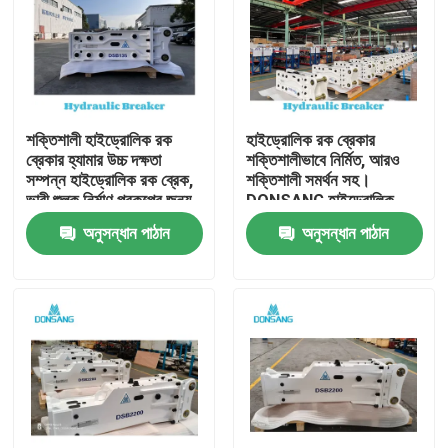
শক্তিশালী হাইড্রোলিক রক
হাইড্রোলিক রক ব্রেকার
ব্রেকার হ্যামার উচ্চ দক্ষতা
শক্তিশালীভাবে নির্মিত, আরও
সম্পন্ন হাইড্রোলিক রক ব্রেক,
শক্তিশালী সমর্থন সহ।
ভারী শুল্ক নির্মাণ প্রকল্পের জন্য,
DONSANG হাইড্রোলিক
পাথর ভাঙ্গা থেকে পুনর্ব্যবহার
ব্রেকার, ২৪/৭ বিশেষজ্ঞ সহায়তা
অনুসন্ধান পাঠান
অনুসন্ধান পাঠান
পর্যন্ত DONSANG বহুমুখী
সহ। হাইড্রোলিক রক হ্যামার
হাইড্রোলিক ব্রেকার, OEM
অ্যাটাচমেন্ট, নির্মাণ যন্ত্রাংশ
ওয়ারেন্টি সহ
প্রস্তুতকারক।
বাড়ি
পণ্য
VR প্রদর্শন