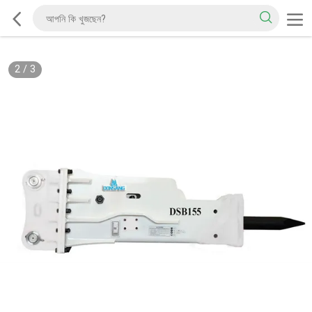
2
/
3