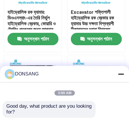
হাইড্রোলিক রক হ্যামার:
Excavator শক্তিশালী
আমাদের সম্পর্কে
ডিওএনস্যাং-এর তৈরি নির্ভুল
হাইড্রোলিক রক ব্রেকার রক
হাইড্রোলিক ব্রেকার, কোয়ারি ও
হ্যামার উচ্চ দক্ষতা বিশ্বব্যাপী
ট্রেঞ্চিং প্রকল্পের জন্য আপনার
ঠিকাদারদের দ্বারা বিশ্বস্ত
কারখানা ভ্রমণ
ভালো সহযোগী
DONSANG লাইফটাইম
অনুসন্ধান পাঠান
অনুসন্ধান পাঠান
রক্ষণাবেক্ষণ নির্দেশিকা সহ
হাইড্রোলিক ব্রেকার
মান নিয়ন্ত্রণ
যোগাযোগ করুন
DONSANG
উদ্ধৃতির জন্য আবেদন
3:00 AM
Good day, what product are you looking 
হাইড্রোলিক রক ব্রেকার
for?
হাইড্রোলিক ব্রেকার হ্যামার
হাইড্রোলিক রক ব্রেকার,
ফ্যাক্টরি যেখানে গুণমান প্রথমে
হাইড্রোলিক ধ্বংসকারী হাতুড়ি,
আঘাত করে DONSANG
ছিদ্রক ১৪০ মিমি আত্মবিশ্বাসের
খননকারী হাইড্রোলিক ব্রেকার