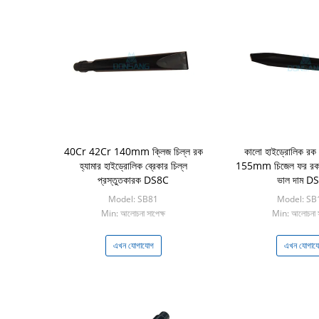
40Cr 42Cr 140mm ক্লিজ চিল্ল রক
কালো হাইড্রোলিক রক 
হ্যামার হাইড্রোলিক ব্রেকার চিল্ল
155mm চিজেল ফর রক হ্
প্রস্তুতকারক DS8C
ভাল দাম D
Model: SB81
Model: SB
Min: আলোচনা সাপেক্ষ
Min: আলোচনা স
এখন যোগাযোগ
এখন যোগায