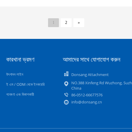
1
2
»
কারখানা ভ্রমণ
আমাদের সাথে যোগাযোগ করুন
উৎপাদন লাইন
Donsang Attachment
NO.388 Xinfeng Rd Wuzhong, Suzh
ই এম / ODM থেকে ইনকয়েরি
China
গবেষণা এবং বিকাশকারী
86-0512-66677576
info@donsang.cn