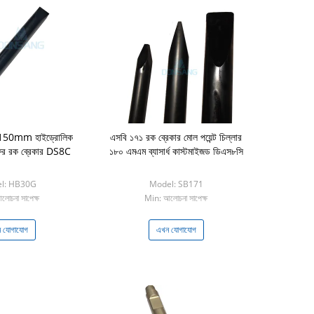
150mm হাইড্রোলিক
এসবি ১৭১ রক ব্রেকার মোল পয়েন্ট চিল্লার
র ফর রক ব্রেকার DS8C
১৮০ এমএম ব্যাসার্ধ কাস্টমাইজড ডিএস৮সি
l: HB30G
Model: SB171
োচনা সাপেক্ষ
Min: আলোচনা সাপেক্ষ
 যোগাযোগ
এখন যোগাযোগ