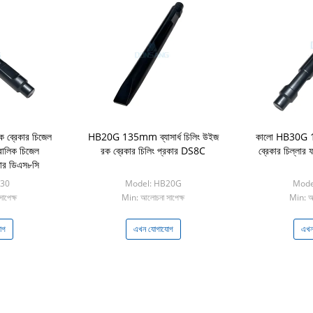
 ব্রেকার চিজেল
HB20G 135mm ব্যাসার্ধ চিলিং উইজ
কালো HB30G 
রোলিক চিজেল
রক ব্রেকার চিলিং প্রকার DS8C
ব্রেকার চিল্লা
মার ডিএস৮সি
B30
Model: HB20G
Mode
াপেক্ষ
Min: আলোচনা সাপেক্ষ
Min: আল
োগ
এখন যোগাযোগ
এখন