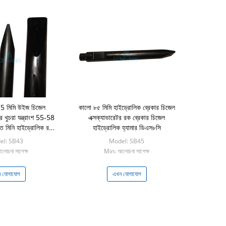
 75 মিমি উইজ চিজেল
কালো ৮৫ মিমি হাইড্রোলিক ব্রেকার চিজেল
র খুচরা যন্ত্রাংশ 55-58
এক্সক্যাভারেটর রক ব্রেকার চিজেল
 মিনি হাইড্রোলিক রক
হাইড্রোলিক হ্যামার ডিএস৮সি
র ডিএস 8 সি
el: SB43
Model: SB45
োচনা সাপেক্ষ
Min: আলোচনা সাপেক্ষ
 যোগাযোগ
এখন যোগাযোগ