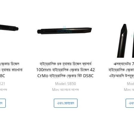
ব্রেকার চিজেল
হাইড্রোলিক রক হ্যামার চিজেল ব্যাসার্ধ
এক্সক্যাভেটর
যামার কারখানা
100mm হাইড্রোলিক ব্রেকার চিজেল 42
হাইড্রোলিক ব্রেকা
S8C
CrMo হাইড্রোলিক ব্রেকার বিট DS8C
এইচআরসি উপযুক্ত
হ্যামা
121
Model: SB50
Mod
াপেক্ষ
Min: আলোচনা সাপেক্ষ
Min: আল
োগ
এখন যোগাযোগ
এখন