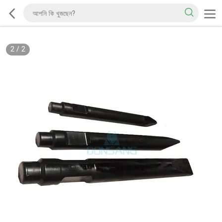
2
/
2