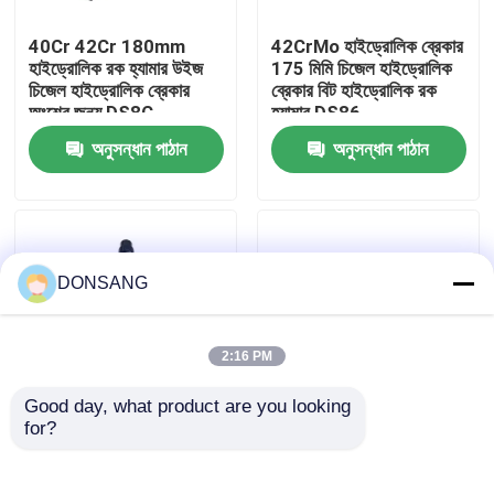
40Cr 42Cr 180mm
42CrMo হাইড্রোলিক ব্রেকার
আমাদের সম্পর্কে
হাইড্রোলিক রক হ্যামার উইজ
175 মিমি চিজেল হাইড্রোলিক
চিজেল হাইড্রোলিক ব্রেকার
ব্রেকার বিট হাইড্রোলিক রক
অংশের জন্য DS8C
হ্যামার DS86
কারখানা ভ্রমণ
অনুসন্ধান পাঠান
অনুসন্ধান পাঠান
মান নিয়ন্ত্রণ
যোগাযোগ করুন
DONSANG
উদ্ধৃতির জন্য আবেদন
2:16 PM
Good day, what product are you looking 
হাইড্রোলিক রক ব্রেকার
for?
165 মিমি হাইড্রোলিক ব্রেকার
40Cr 42Cr 140mm
সিজেল উইজ এক্সক্যাভেটর
ক্লিজ চিল্ল রক হ্যামার
হাইড্রোলিক রক হ্যামার টুল
হাইড্রোলিক ব্রেকার চিল্ল
খননকারী হাইড্রোলিক ব্রেকার