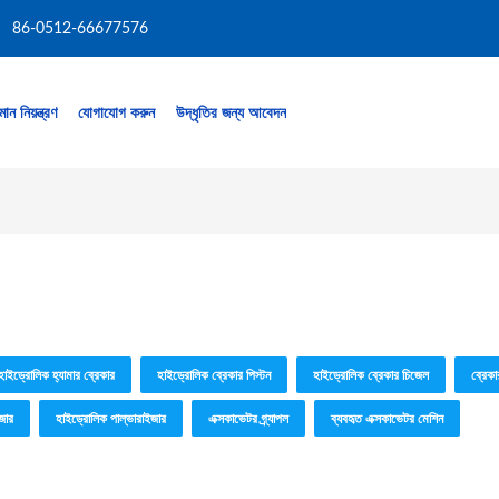
86-0512-66677576
মান নিয়ন্ত্রণ
যোগাযোগ করুন
উদ্ধৃতির জন্য আবেদন
হাইড্রোলিক হ্যামার ব্রেকার
হাইড্রোলিক ব্রেকার পিস্টন
হাইড্রোলিক ব্রেকার চিজেল
ব্রেকা
জার
হাইড্রোলিক পাল্ভারাইজার
এক্সকাভেটর গ্র্যাপল
ব্যবহৃত এক্সকাভেটর মেশিন