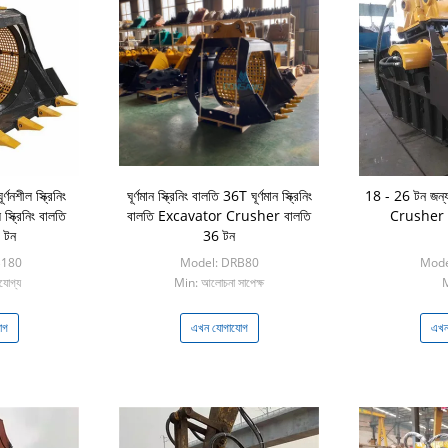
ূর্ণনশীল স্ক্রিনিং
ঘূর্ণমান স্ক্রিনিং বালতি 36T ঘূর্ণমান স্ক্রিনিং
18 - 26 টন জন
স্ক্রিনিং বালতি
বালতি Excavator Crusher বালতি
Crusher 
 টন
36 টন
B180
Model: DRB80
Mode
োগ্য
Min: আলোচনা সাপেক্ষ
M
োগ
এখন যোগাযোগ
এখন