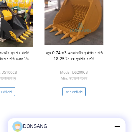
যাভেটর ক্রাশার বালতি
হলুদ 0.74m3 এক্সকাভেটর ক্রাশার বালতি
োয়াল বালতি ০.৪৫ মি৩
18-25 টন রক ক্রাশার বালতি
: DS100CB
Model: DS200CB
আলোচনাযোগ্য
Min: আলোচনা সাপেক্ষ
 যোগাযোগ
এখন যোগাযোগ
DONSANG