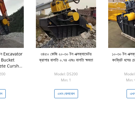
ন Excavator
৩৪৫০ কেজি ২০-৩০ টন এক্সক্যাভেটর
১০-৩০ টন এক্সক্
 Bucket
ক্রাশার বালতি ০.৭৪ এম৩ বালতি ক্ষমতা
কংক্রিট ধসের চ
ete Cursher
রাশার বালতি
200
Model: DS200
Model
Min: 1
Min: 
োগ
এখন যোগাযোগ
এখন