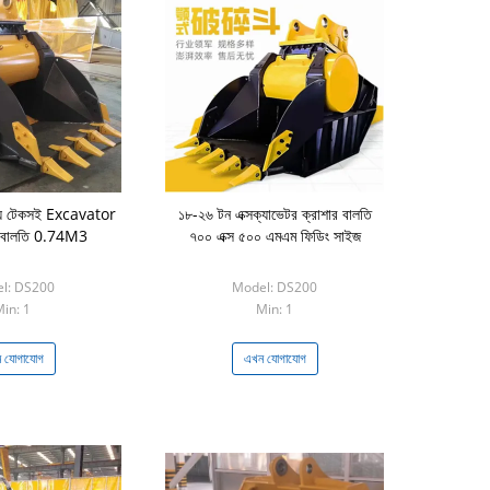
্য টেকসই Excavator
১৮-২৬ টন এক্সক্যাভেটর ক্রাশার বালতি
বালতি 0.74M3
৭০০ এক্স ৫০০ এমএম ফিডিং সাইজ
l: DS200
Model: DS200
in: 1
Min: 1
 যোগাযোগ
এখন যোগাযোগ