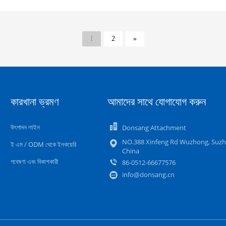
1
2
»
কারখানা ভ্রমণ
আমাদের সাথে যোগাযোগ করুন
উৎপাদন লাইন
Donsang Attachment
NO.388 Xinfeng Rd Wuzhong, Suzh
ই এম / ODM থেকে ইনকয়েরি
China
গবেষণা এবং বিকাশকারী
86-0512-66677576
info@donsang.cn