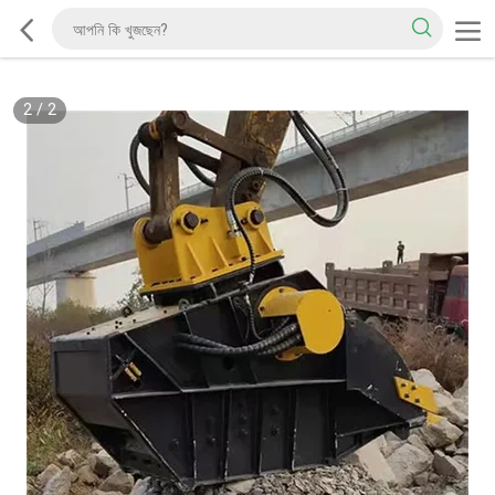
2
/
2