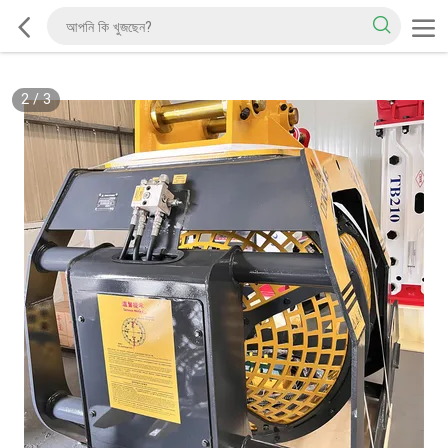
2
/
3