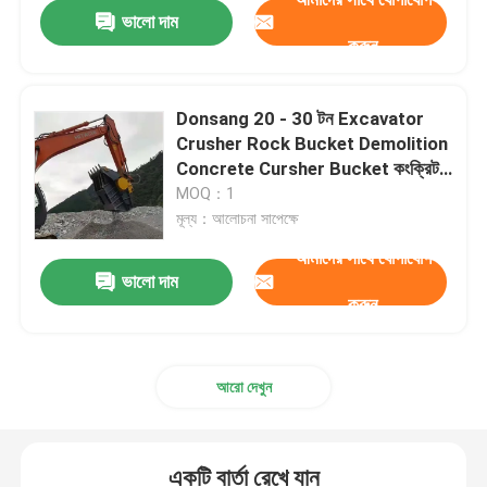
ভালো দাম
করুন
Donsang 20 - 30 টন Excavator
Crusher Rock Bucket Demolition
Concrete Cursher Bucket কংক্রিট
ক্রাশার বালতি
MOQ：1
মূল্য：আলোচনা সাপেক্ষে
আমাদের সাথে যোগাযোগ
ভালো দাম
করুন
বাড়ি
আরো দেখুন
পণ্য
একটি বার্তা রেখে যান
VR প্রদর্শন