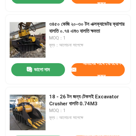
করুন
৩৪৫০ কেজি ২০-৩০ টন এক্সক্যাভেটর ক্রাশার
বালতি ০.৭৪ এম৩ বালতি ক্ষমতা
MOQ：1
মূল্য：আলোচনা সাপেক্ষে
আমাদের সাথে যোগাযোগ
ভালো দাম
করুন
18 - 26 টন জন্য টেকসই Excavator
Crusher বালতি 0.74M3
MOQ：1
মূল্য：আলোচনা সাপেক্ষে
আমাদের সাথে যোগাযোগ