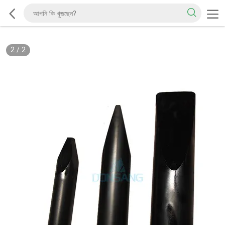
2
/
2