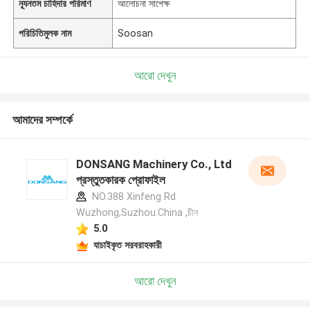
ন্যূনতম চাহিদার পরিমাণ
আলোচনা সাপেক্ষ
পরিচিতিমুলক নাম
Soosan
আরো দেখুন
আমাদের সম্পর্কে
DONSANG Machinery Co., Ltd
প্রস্তুতকারক প্রোফাইল
NO.388 Xinfeng Rd
Wuzhong,Suzhou.China ,চীন
5.0
যাচাইকৃত সরবরাহকারী
আরো দেখুন