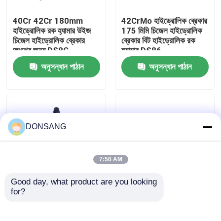
40Cr 42Cr 180mm
42CrMo হাইড্রোলিক ব্রেকার
আমাদের সম্পর্কে
হাইড্রোলিক রক হ্যামার উইজ
175 মিমি চিজেল হাইড্রোলিক
চিজেল হাইড্রোলিক ব্রেকার
ব্রেকার বিট হাইড্রোলিক রক
অংশের জন্য DS8C
হ্যামার DS86
কারখানা ভ্রমণ
অনুসন্ধান পাঠান
অনুসন্ধান পাঠান
মান নিয়ন্ত্রণ
যোগাযোগ করুন
DONSANG
উদ্ধৃতির জন্য আবেদন
7:50 AM
Good day, what product are you looking 
হাইড্রোলিক রক ব্রেকার
for?
165 মিমি হাইড্রোলিক ব্রেকার
40Cr 42Cr 140mm
সিজেল উইজ এক্সক্যাভেটর
ক্লিজ চিল্ল রক হ্যামার
হাইড্রোলিক রক হ্যামার টুল
হাইড্রোলিক ব্রেকার চিল্ল
খননকারী হাইড্রোলিক ব্রেকার