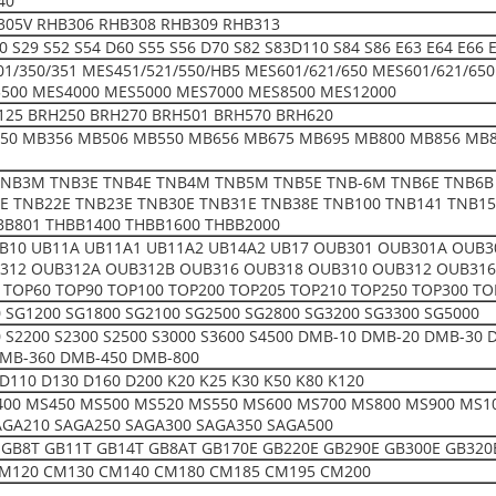
40
305V RHB306 RHB308 RHB309 RHB313
50 S29 S52 S54 D60 S55 S56 D70 S82 S83D110 S84 S86 E63 E64 E66
01/350/351 MES451/521/550/HB5 MES601/621/650 MES601/621/65
500 MES4000 MES5000 MES7000 MES8500 MES12000
125 BRH250 BRH270 BRH501 BRH570 BRH620
50 MB356 MB506 MB550 MB656 MB675 MB695 MB800 MB856 MB8
NB3M TNB3E TNB4E TNB4M TNB5M TNB5E TNB-6M TNB6E TNB6B
E TNB22E TNB23E TNB30E TNB31E TNB38E TNB100 TNB141 TNB15
BB801 THBB1400 THBB1600 THBB2000
UB10 UB11A UB11A1 UB11A2 UB14A2 UB17 OUB301 OUB301A OUB
312 OUB312A OUB312B OUB316 OUB318 OUB310 OUB312 OUB316 
 TOP60 TOP90 TOP100 TOP200 TOP205 TOP210 TOP250 TOP300 TO
 SG1200 SG1800 SG2100 SG2500 SG2800 SG3200 SG3300 SG5000
00 S2200 S2300 S2500 S3000 S3600 S4500 DMB-10 DMB-20 DMB-3
MB-360 DMB-450 DMB-800
D110 D130 D160 D200 K20 K25 K30 K50 K80 K120
00 MS450 MS500 MS520 MS550 MS600 MS700 MS800 MS900 MS10
AGA210 SAGA250 SAGA300 SAGA350 SAGA500
 GB8T GB11T GB14T GB8AT GB170E GB220E GB290E GB300E GB320
M120 CM130 CM140 CM180 CM185 CM195 CM200