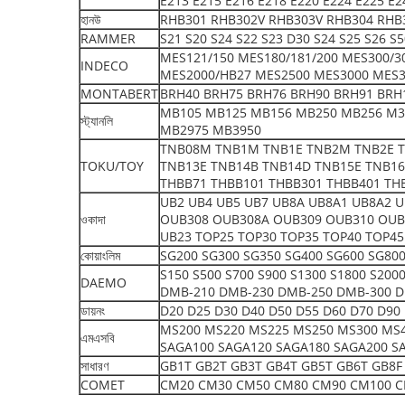
E213 E215 E216 E218 E220 E224 E225 E2
হানউ
RHB301 RHB302V RHB303V RHB304 RHB
RAMMER
S21 S20 S24 S22 S23 D30 S24 S25 S26 S
MES121/150 MES180/181/200 MES300/3
INDECO
MES2000/HB27 MES2500 MES3000 MES3
MONTABERT
BRH40 BRH75 BRH76 BRH90 BRH91 BRH
MB105 MB125 MB156 MB250 MB256 M3
স্ট্যানলি
MB2975 MB3950
TNB08M TNB1M TNB1E TNB2M TNB2E T
TOKU/TOY
TNB13E TNB14B TNB14D TNB15E TNB16
THBB71 THBB101 THBB301 THBB401 TH
UB2 UB4 UB5 UB7 UB8A UB8A1 UB8A2 
ওকাদা
OUB308 OUB308A OUB309 OUB310 OUB
UB23 TOP25 TOP30 TOP35 TOP40 TOP45
কোয়াংলিম
SG200 SG300 SG350 SG400 SG600 SG800
S150 S500 S700 S900 S1300 S1800 S20
DAEMO
DMB-210 DMB-230 DMB-250 DMB-300 D
ডায়নং
D20 D25 D30 D40 D50 D55 D60 D70 D90 
MS200 MS220 MS225 MS250 MS300 MS4
এমএসবি
SAGA100 SAGA120 SAGA180 SAGA200 S
সাধারণ
GB1T GB2T GB3T GB4T GB5T GB6T GB8F
COMET
CM20 CM30 CM50 CM80 CM90 CM100 C