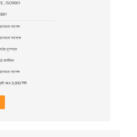
CE , ISO9001
SB81
লোচনা সাপেক্ষ
লোচনা সাপেক্ষে
াঠের তৃণশয্যা
0 কার্যদিবস
লোচনা সাপেক্ষ
্রতি বছর 3,000 পিসি