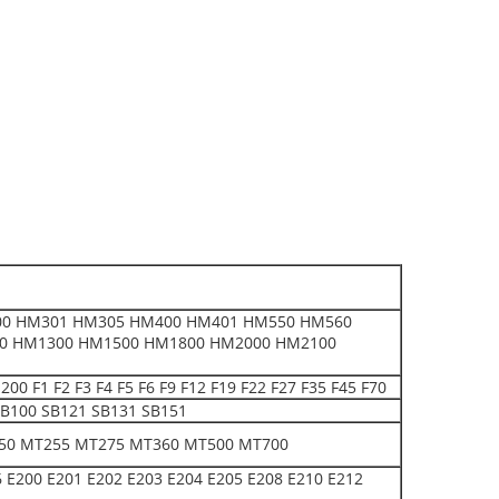
0 HM301 HM305 HM400 HM401 HM550 HM560
0 HM1300 HM1500 HM1800 HM2000 HM2100
 F2 F3 F4 F5 F6 F9 F12 F19 F22 F27 F35 F45 F70
B100 SB121 SB131 SB151
50 MT255 MT275 MT360 MT500 MT700
E200 E201 E202 E203 E204 E205 E208 E210 E212