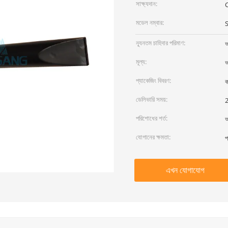
সাক্ষ্যদান:
মডেল নম্বার:
ন্যূনতম চাহিদার পরিমাণ:
আ
মূল্য:
আ
প্যাকেজিং বিবরণ:
ক
ডেলিভারি সময়:
2
পরিশোধের শর্ত:
আ
যোগানের ক্ষমতা:
প
এখন যোগাযোগ