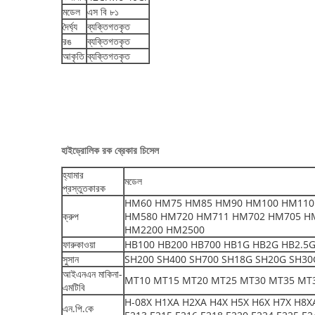
মডেল
এস বি ৮১
দৈর্ঘ্য
ব্যক্তিগতকৃত
রঙ
ব্যক্তিগতকৃত
আকৃতি
ব্যক্তিগতকৃত
হাইড্রোলিক রক ব্রেকার চিসেল
হ্যামার
মডেল
প্রস্তুতকারক
HM60 HM75 HM85 HM90 HM100 HM110
ক্রুপ
HM580 HM720 HM711 HM702 HM705 H
HM2200 HM2500
ফারুকাওয়া
HB100 HB200 HB700 HB1G HB2G HB2.5G 
সুসান
SH200 SH400 SH700 SH18G SH20G SH30G
আইএনএন মাকিনা-
MT10 MT15 MT20 MT25 MT30 MT35 MT
এমটিবি
H-08X H1XA H2XA H4X H5X H6X H7X H8XA
এন.পি.কে