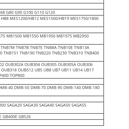
 E68 G80 G90 G100 G110 G120
0 HB8 MES1200/HB12 MES1500/HB19 MES1750/1800
75 MB1500 MB1550 MB1950 MB1975 MB2950
 TNB7M TNB7B TNB7E TNB8A TNB10E TNB13A
0 TNB151 TNB190 TNB220 TNB230 TNB310 TNB400
302 OUB302A OUB304 OUB305 OUB305A OUB306
OUB318 OUB512 UB5 UB8 UB7 UB11 UB14 UB17
P400 TOP800
0 DMB-40 DMB-50 DMB-70 DMB-90 DMB-140 DMB-180
00 SAGA20 SAGA30 SAGA40 SAGA50 SAGA55
E GB400E GB526