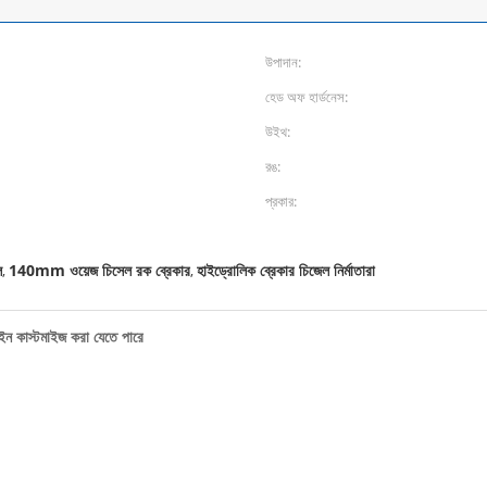
উপাদান:
হেড অফ হার্ডনেস:
উইথ:
রঙ:
প্রকার:
ল
140mm ওয়েজ চিসেল রক ব্রেকার
হাইড্রোলিক ব্রেকার চিজেল নির্মাতারা
,
,
ইন কাস্টমাইজ করা যেতে পারে