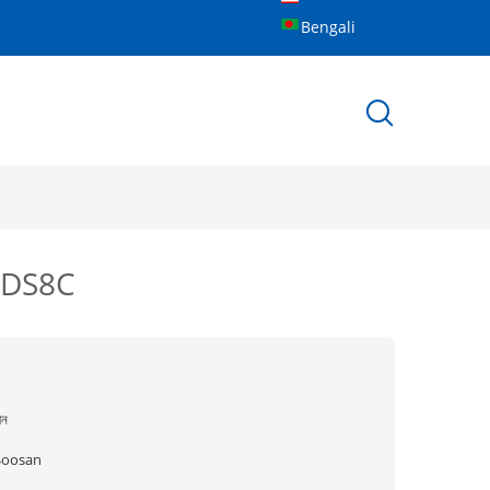
Bengali
রক DS8C
ীন
Soosan