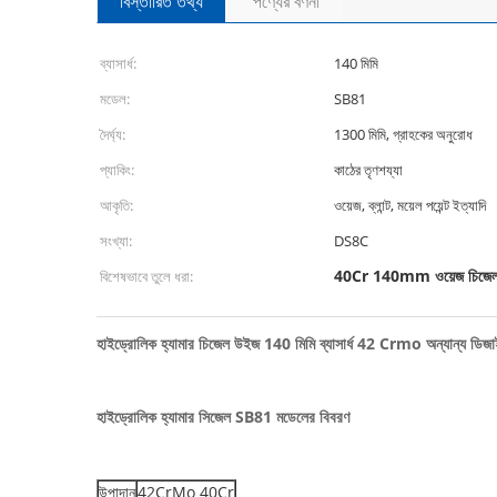
বিস্তারিত তথ্য
পণ্যের বর্ণনা
ব্যাসার্ধ:
140 মিমি
মডেল:
SB81
দৈর্ঘ্য:
1300 মিমি, গ্রাহকের অনুরোধ
প্যাকিং:
কাঠের তৃণশয্যা
আকৃতি:
ওয়েজ, ব্লান্ট, ময়েল পয়েন্ট ইত্যাদি
সংখ্যা:
DS8C
40Cr 140mm ওয়েজ চিজে
বিশেষভাবে তুলে ধরা:
হাইড্রোলিক হ্যামার চিজেল উইজ 140 মিমি ব্যাসার্ধ 42 Crmo অন্যান্য ডিজা
হাইড্রোলিক হ্যামার সিজেল SB81 মডেলের বিবরণ
উপাদান
42CrMo 40Cr