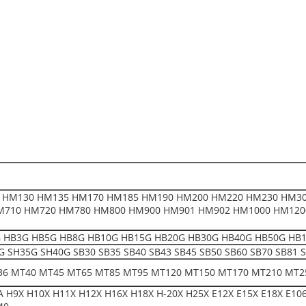
 HM130 HM135 HM170 HM185 HM190 HM200 HM220 HM230 HM30
M710 HM720 HM780 HM800 HM900 HM901 HM902 HM1000 HM120
HB3G HB5G HB8G HB10G HB15G HB20G HB30G HB40G HB50G HB1200 F1
 SH35G SH40G SB30 SB35 SB40 SB43 SB45 SB50 SB60 SB70 SB81 S
36 MT40 MT45 MT65 MT85 MT95 MT120 MT150 MT170 MT210 MT2
 H9X H10X H11X H12X H16X H18X H-20X H25X E12X E15X E18X E106 