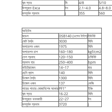
শব্দ স্তর
মি
4/8
5/10
উপযুক্ত Exca
টন
2.1~4.0
4.8~8.0
বলপূর্বক প্রভাব
j
355
560
আইটেম
মডেল
DSB140 (ওপেন টাইপ)
ইউনিট
মোট দৈর্ঘ্য
3030
মিমি
অপারেশন ওজন
1975
মিমি
অপারেশন চাপ
160~180
kgf/cm2
তেল প্রবাহ
120~150
l/মিনিট
প্রভাব হার
250~400
bpm
নাইট্রোজেন
14~17
বার
ছেনি ব্যাস
140
মিমি
চিজেল দৈর্ঘ্য
1300
মিমি
চিজেল ওজন
137
কেজি
পায়ের পাতার মোজাবিশেষ আকার
PF1''
ইঞ্চি
শব্দ স্তর
16-22
মিমি
উপযুক্ত খননকারী
22~27
টন
বলপূর্বক প্রভাব
3720
j