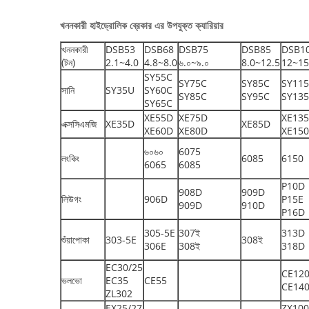
খননকারী হাইড্রোলিক ব্রেকার এর উপযুক্ত ক্যারিয়ার
খননকারী
DSB53
DSB68
DSB75
DSB85
DSB1
(টন)
2.1~4.0
4.8~8.0
৬.০~৯.০
8.0~12.5
12~15
SY55C
SY75C
SY85C
SY11
সানি
SY35U
SY60C
SY85C
SY95C
SY13
SY65C
XE55D
XE75D
XE13
এক্সসিএমজি
XE35D
XE85D
XE60D
XE80D
XE15
৬০৬০
6075
লংকিং
6085
6150
6065
6085
P10D
908D
909D
লিউগং
906D
P15E
909D
910D
P16D
305-5E
307ই
313D
শুঁয়াপোকা
303-5E
308ই
306E
308ই
318D
EC30/25
CE12
ভলভো
EC35
CE55
CE14
ZL302
EX25/27
ZX100