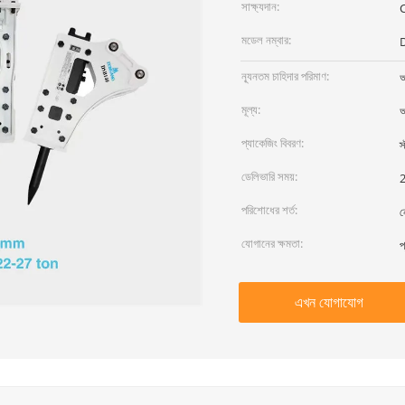
সাক্ষ্যদান:
মডেল নম্বার:
ন্যূনতম চাহিদার পরিমাণ:
আ
মূল্য:
আ
প্যাকেজিং বিবরণ:
স
ডেলিভারি সময়:
2
পরিশোধের শর্ত:
ন
যোগানের ক্ষমতা:
প
এখন যোগাযোগ