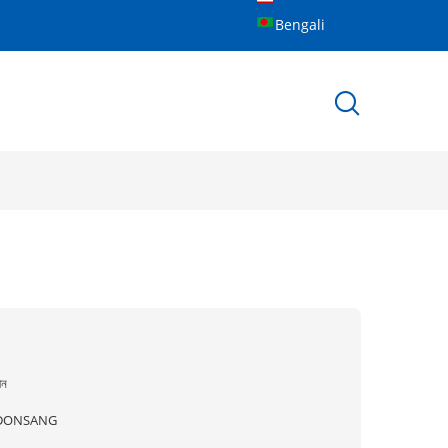
Bengali
ীন
DONSANG