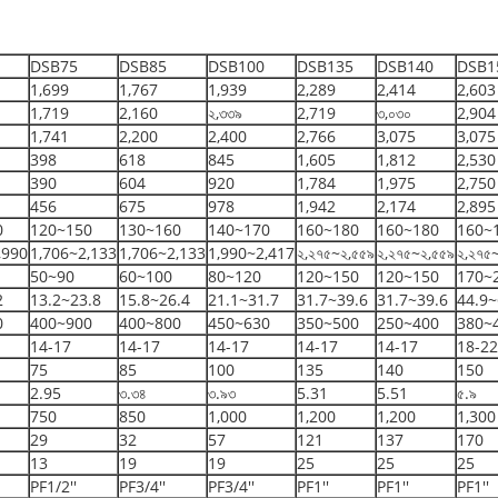
DSB75
DSB85
DSB100
DSB135
DSB140
DSB1
1,699
1,767
1,939
2,289
2,414
2,603
1,719
2,160
২,৩৩৯
2,719
৩,০৩০
2,904
1,741
2,200
2,400
2,766
3,075
3,075
398
618
845
1,605
1,812
2,530
390
604
920
1,784
1,975
2,750
456
675
978
1,942
2,174
2,895
0
120~150
130~160
140~170
160~180
160~180
160~
,990
1,706~2,133
1,706~2,133
1,990~2,417
২,২৭৫~২,৫৫৯
২,২৭৫~২,৫৫৯
২,২৭৫
50~90
60~100
80~120
120~150
120~150
170~
2
13.2~23.8
15.8~26.4
21.1~31.7
31.7~39.6
31.7~39.6
44.9~
0
400~900
400~800
450~630
350~500
250~400
380~
14-17
14-17
14-17
14-17
14-17
18-22
75
85
100
135
140
150
2.95
৩.৩৪
৩.৯৩
5.31
5.51
৫.৯
750
850
1,000
1,200
1,200
1,300
29
32
57
121
137
170
13
19
19
25
25
25
PF1/2''
PF3/4''
PF3/4''
PF1''
PF1''
PF1''