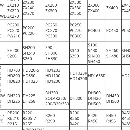
ZX230
ZX300
0W
ZX210
ZX280
ZX360
ZX4
ZX240
ZX330
ZX400
ZX220
ZX300
ZX400
ZX4
ZX270
ZX350
0WD
ZX270
0
PC200
PC250
PC250
PC200
0
PC220
PC270
PC270
PC400
PC450
PC5
PC220
0
PW210
PC300
PC300
S100
SH200
S90
SH200
S340
S430
SH460
SH4
SH240
SH300
S260
S390
SH400
SH480
SH5
0
S260
SH330
SH450
0
HD700
HD820-5
HD1203
0
HD1023R
HD800
HD880
HD1100
HD1638R
HD2
0
HD1430R
HD820
HD1023
HD1200
0
0
DH300
DH360
0W
DH220
DH225
DH450
SOLAR280/
DH300
DH420
0
DH225
DH258
DH500
290/320/330
DH500
0
RB200
R220
R290
R45
-7
R260
R420
R450
RB210
R205-7
R360
R45
75
R290
R450
R455
R215
R255
R420
R48
A/R904/912