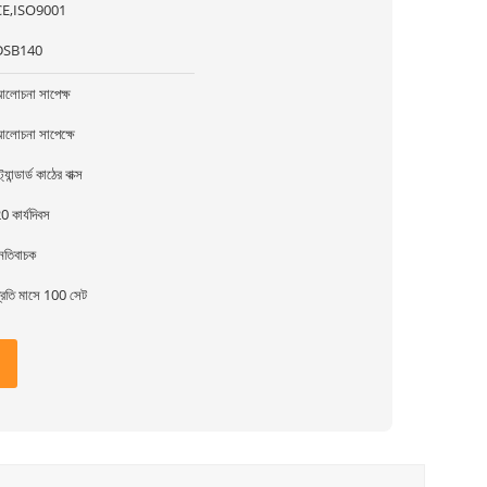
CE,ISO9001
DSB140
লোচনা সাপেক্ষ
লোচনা সাপেক্ষে
্ট্যান্ডার্ড কাঠের বাক্স
0 কার্যদিবস
েতিবাচক
্রতি মাসে 100 সেট