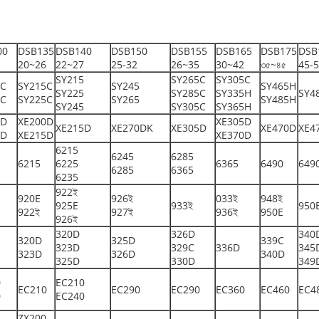
00
DSB135
DSB140
DSB150
DSB155
DSB165
DSB175
DSB
20~26
22~27
25-32
26~35
30~42
৩৫~৪৫
45-
SY215
SY265C
SY305C
5C
SY215C
SY245
SY465H
SY225
SY285C
SY335H
SY4
5C
SY225C
SY265
SY485H
SY245
SY305C
SY365H
5D
XE200D
XE305D
XE215D
XE270DK
XE305D
XE470D
XE4
0D
XE215D
XE370D
6215
6245
6285
6215
6225
6365
6490
649
6285
6365
6235
922ই
920E
926ই
033ই
948ই
925E
933ই
950
922ই
927ই
936ই
950E
926ই
320D
326D
340
320D
325D
339C
323D
329C
336D
345
323D
326D
340D
325D
330D
349
0
EC210
EC210
EC290
EC290
EC360
EC460
EC4
0
EC240
ZX200