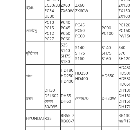
EC30/33
ZX60
ZX60
ZX13
হিটাচি
EC34
ZX60W
ZX60W
ZX150
UE30
ZX10
PC10
PC40
PC45
PC12
PC15
PC45
PC90
কোমাটসু
PC50
PC15
PC12
PC50
PC100
PC60
PW15
PC27
PC60
S25
S140
S140
S40
S140
সুমিটোমো
SH75
SH75
S70
SH75
S160
S160
SH12
S180
HD45
HD180
HD250
HD50
কাতো
HD250
HD650
HD400
HD55
HD400
HD65
DH30
DH13
DSL602
DH55
DH13
দুসান
সোলার70
DH80W
সোলার
DH60
DH15
30/035
DH17
RB55-7
RB130
HYUNDAI
R35
RB60-7
আরবি1