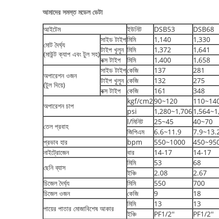
আমাদের সমস্ত মডেল ডেটা
আইটেম
ইউনিট
DSB53
DSB68
সাইড টাইপ
মিমি
1,140
1,330
মোট দৈর্ঘ্য
টাইপ খুলুন
মিমি
1,372
1,641
(মাউন্ট ক্যাপ এবং টুল সহ)
বক্স টাইপ
মিমি
1,400
1,658
সাইড টাইপ
কেজি
137
281
অপারেশন ওজন
টাইপ খুলুন
কেজি
132
275
(টুল দিয়ে)
বক্স টাইপ
কেজি
161
348
kgf/cm2
90~120
110~14
অপারেশন চাপ
psi
1,280~1,706
1,564~1
l/মিনিট
25~45
40~70
তেল প্রবাহ
জিপিএম
6.6~11.9
7.9~13.
প্রভাব হার
bpm
550~1000
450~95
নাইট্রোজেন
বার
14-17
14-17
মিমি
53
68
ছেনি ব্যাস
ইঞ্চি
2.08
2.67
চিজেল দৈর্ঘ্য
মিমি
550
700
চিজেল ওজন
কেজি
9
18
মিমি
13
13
পায়ের পাতার মোজাবিশেষ আকার
ইঞ্চি
PF1/2''
PF1/2''