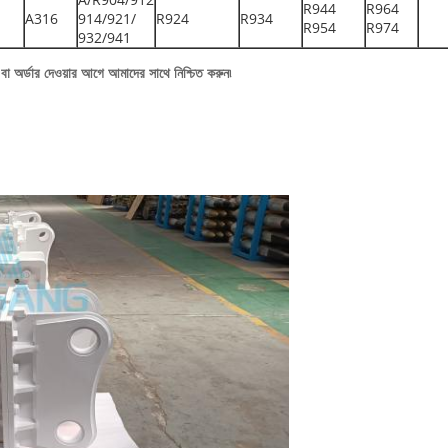
R944
R964
A316
914/921/
R924
R934
R954
R974
932/941
বা অর্ডার দেওয়ার আগে আমাদের সাথে নিশ্চিত করুন৷