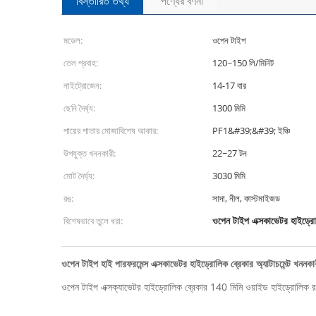
বিস্তারিত তথ্য
পণ্যের বর্ণনা
মডেল:
ওপেন টাইপ
তেল প্রবাহ:
120~150 লি/মিনিট
নাইট্রোজেন:
14-17 বার
ছেনি দৈর্ঘ্য:
1300 মিমি
পায়ের পাতার মোজাবিশেষ আকার:
PF1&#39;&#39; ইঞ্চি
উপযুক্ত খননকারী:
22~27 টন
মোট দৈর্ঘ্য:
3030 মিমি
রঙ:
সাদা, নীল, কাস্টমাইজড
ওপেন টাইপ এক্সকাভেটর হাইড্রো
বিশেষভাবে তুলে ধরা:
ওপেন টাইপ হাই পারফরমেন্স এক্সকাভেটর হাইড্রোলিক ব্রেকার অ্যাটাচমেন্ট খননক
ওপেন টাইপ এক্সক্যাভেটর হাইড্রোলিক ব্রেকার 140 মিমি ওয়াইড হাইড্রোলিক রক