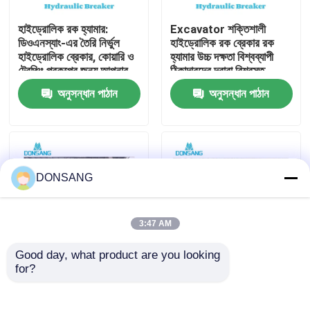
হাইড্রোলিক রক হ্যামার:
Excavator শক্তিশালী
আমাদের সম্পর্কে
ডিওএনস্যাং-এর তৈরি নির্ভুল
হাইড্রোলিক রক ব্রেকার রক
হাইড্রোলিক ব্রেকার, কোয়ারি ও
হ্যামার উচ্চ দক্ষতা বিশ্বব্যাপী
ট্রেঞ্চিং প্রকল্পের জন্য আপনার
ঠিকাদারদের দ্বারা বিশ্বস্ত
কারখানা ভ্রমণ
ভালো সহযোগী
DONSANG লাইফটাইম
অনুসন্ধান পাঠান
অনুসন্ধান পাঠান
রক্ষণাবেক্ষণ নির্দেশিকা সহ
হাইড্রোলিক ব্রেকার
মান নিয়ন্ত্রণ
যোগাযোগ করুন
DONSANG
উদ্ধৃতির জন্য আবেদন
3:47 AM
Good day, what product are you looking 
হাইড্রোলিক রক ব্রেকার
for?
হাইড্রোলিক ব্রেকার হ্যামার
হাইড্রোলিক রক ব্রেকার,
ফ্যাক্টরি যেখানে গুণমান প্রথমে
হাইড্রোলিক ধ্বংসকারী হাতুড়ি,
আঘাত করে DONSANG
ছিদ্রক ১৪০ মিমি আত্মবিশ্বাসের
খননকারী হাইড্রোলিক ব্রেকার