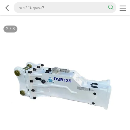
2
/
3