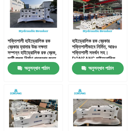
শক্তিশালী হাইড্রোলিক রক
হাইড্রোলিক রক ব্রেকার
ব্রেকার হ্যামার উচ্চ দক্ষতা
শক্তিশালীভাবে নির্মিত, আরও
সম্পন্ন হাইড্রোলিক রক ব্রেক,
শক্তিশালী সমর্থন সহ।
ভারী শুল্ক নির্মাণ প্রকল্পের জন্য,
DONSANG হাইড্রোলিক
পাথর ভাঙ্গা থেকে পুনর্ব্যবহার
ব্রেকার, ২৪/৭ বিশেষজ্ঞ সহায়তা
অনুসন্ধান পাঠান
অনুসন্ধান পাঠান
পর্যন্ত DONSANG বহুমুখী
সহ। হাইড্রোলিক রক হ্যামার
হাইড্রোলিক ব্রেকার, OEM
অ্যাটাচমেন্ট, নির্মাণ যন্ত্রাংশ
ওয়ারেন্টি সহ
প্রস্তুতকারক।
বাড়ি
পণ্য
VR প্রদর্শন