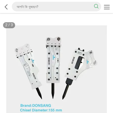
2
/
3