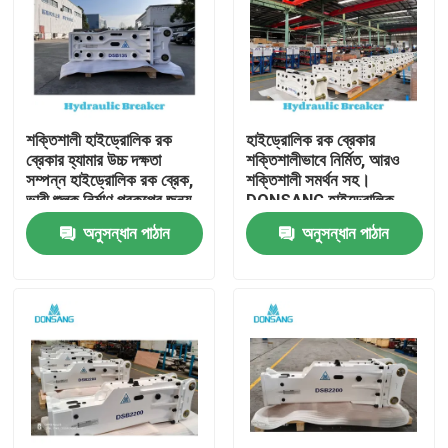
শক্তিশালী হাইড্রোলিক রক
হাইড্রোলিক রক ব্রেকার
ব্রেকার হ্যামার উচ্চ দক্ষতা
শক্তিশালীভাবে নির্মিত, আরও
সম্পন্ন হাইড্রোলিক রক ব্রেক,
শক্তিশালী সমর্থন সহ।
ভারী শুল্ক নির্মাণ প্রকল্পের জন্য,
DONSANG হাইড্রোলিক
পাথর ভাঙ্গা থেকে পুনর্ব্যবহার
ব্রেকার, ২৪/৭ বিশেষজ্ঞ সহায়তা
অনুসন্ধান পাঠান
অনুসন্ধান পাঠান
পর্যন্ত DONSANG বহুমুখী
সহ। হাইড্রোলিক রক হ্যামার
হাইড্রোলিক ব্রেকার, OEM
অ্যাটাচমেন্ট, নির্মাণ যন্ত্রাংশ
ওয়ারেন্টি সহ
প্রস্তুতকারক।
বাড়ি
পণ্য
VR প্রদর্শন