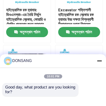
হাইড্রোলিক রক হ্যামার:
Excavator শক্তিশালী
আমাদের সম্পর্কে
ডিওএনস্যাং-এর তৈরি নির্ভুল
হাইড্রোলিক রক ব্রেকার রক
হাইড্রোলিক ব্রেকার, কোয়ারি ও
হ্যামার উচ্চ দক্ষতা বিশ্বব্যাপী
ট্রেঞ্চিং প্রকল্পের জন্য আপনার
ঠিকাদারদের দ্বারা বিশ্বস্ত
কারখানা ভ্রমণ
ভালো সহযোগী
DONSANG লাইফটাইম
অনুসন্ধান পাঠান
অনুসন্ধান পাঠান
রক্ষণাবেক্ষণ নির্দেশিকা সহ
হাইড্রোলিক ব্রেকার
মান নিয়ন্ত্রণ
যোগাযোগ করুন
DONSANG
উদ্ধৃতির জন্য আবেদন
10:01 PM
Good day, what product are you looking 
হাইড্রোলিক রক ব্রেকার
for?
হাইড্রোলিক ব্রেকার হ্যামার
হাইড্রোলিক রক ব্রেকার,
ফ্যাক্টরি যেখানে গুণমান প্রথমে
হাইড্রোলিক ধ্বংসকারী হাতুড়ি,
আঘাত করে DONSANG
ছিদ্রক ১৪০ মিমি আত্মবিশ্বাসের
খননকারী হাইড্রোলিক ব্রেকার