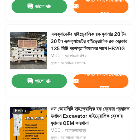
ভালো দাম
করুন
এক্সক্যাভেটর হাইড্রোলিক রক হ্যামার 20 টন
30 টন এক্সক্যাভেটর হাইড্রোলিক রক ব্রেকার
135 মিমি প্রশস্ত চিজেলের সাথে HB20G
MOQ：আলোচনাযোগ্য
মূল্য：আলোচনা সাপেক্ষে
আমাদের সাথে যোগাযোগ
ভালো দাম
করুন
বাড়ি
গুড কোয়ালিটি হাইড্রোলিক রক ব্রেকার প্রধানত
উত্পাদন Excavator হাইড্রোলিক ব্রেকার
পণ্য
হ্যামার OEM কারখানা
MOQ：আলোচনাযোগ্য
VR প্রদর্শন
মূল্য：আলোচনা সাপেক্ষে