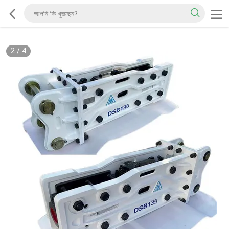
2
/
4