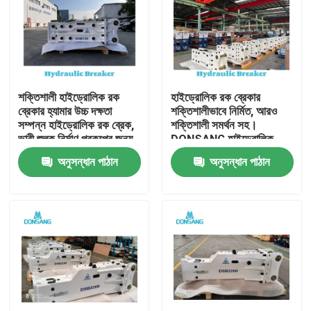
শক্তিশালী হাইড্রোলিক রক
হাইড্রোলিক রক ব্রেকার
ব্রেকার হ্যামার উচ্চ দক্ষতা
শক্তিশালীভাবে নির্মিত, আরও
সম্পন্ন হাইড্রোলিক রক ব্রেক,
শক্তিশালী সমর্থন সহ।
ভারী শুল্ক নির্মাণ প্রকল্পের জন্য,
DONSANG হাইড্রোলিক
পাথর ভাঙ্গা থেকে পুনর্ব্যবহার
ব্রেকার, ২৪/৭ বিশেষজ্ঞ সহায়তা
অনুসন্ধান পাঠান
অনুসন্ধান পাঠান
পর্যন্ত DONSANG বহুমুখী
সহ। হাইড্রোলিক রক হ্যামার
হাইড্রোলিক ব্রেকার, OEM
অ্যাটাচমেন্ট, নির্মাণ যন্ত্রাংশ
ওয়ারেন্টি সহ
প্রস্তুতকারক।
বাড়ি
পণ্য
VR প্রদর্শন