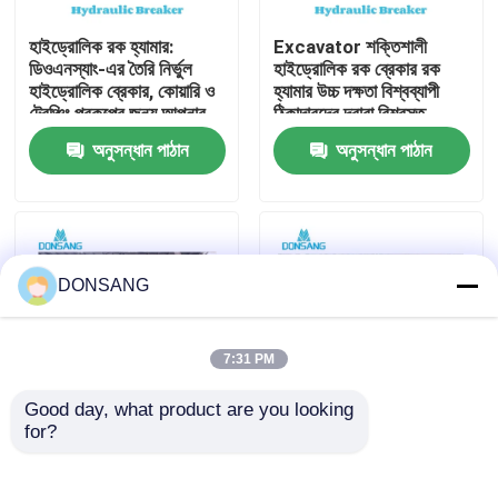
হাইড্রোলিক রক হ্যামার:
Excavator শক্তিশালী
আমাদের সম্পর্কে
ডিওএনস্যাং-এর তৈরি নির্ভুল
হাইড্রোলিক রক ব্রেকার রক
হাইড্রোলিক ব্রেকার, কোয়ারি ও
হ্যামার উচ্চ দক্ষতা বিশ্বব্যাপী
ট্রেঞ্চিং প্রকল্পের জন্য আপনার
ঠিকাদারদের দ্বারা বিশ্বস্ত
কারখানা ভ্রমণ
ভালো সহযোগী
DONSANG লাইফটাইম
অনুসন্ধান পাঠান
অনুসন্ধান পাঠান
রক্ষণাবেক্ষণ নির্দেশিকা সহ
হাইড্রোলিক ব্রেকার
মান নিয়ন্ত্রণ
যোগাযোগ করুন
DONSANG
উদ্ধৃতির জন্য আবেদন
7:31 PM
Good day, what product are you looking 
হাইড্রোলিক রক ব্রেকার
for?
হাইড্রোলিক ব্রেকার হ্যামার
হাইড্রোলিক রক ব্রেকার,
ফ্যাক্টরি যেখানে গুণমান প্রথমে
হাইড্রোলিক ধ্বংসকারী হাতুড়ি,
আঘাত করে DONSANG
ছিদ্রক ১৪০ মিমি আত্মবিশ্বাসের
খননকারী হাইড্রোলিক ব্রেকার