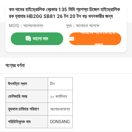
কম দামের হাইড্রোলিক ব্রেকার 135 মিমি প্রশস্ত চিজেল হাইড্রোলিক
রক হ্যামার HB20G SB81 26 টন 20 টন বড় খননকারীর জন্য
MOQ：আলোচনাযোগ্য
মূল্য：আলোচনা সাপেক্ষে
আমাদের সাথে যোগাযোগ
ভালো দাম
করুন
পণ্যের বর্ণনা
উৎপত্তি স্থল
চীন
ডেলিভারি সময়
২০ কার্যদিবস
ন্যূনতম চাহিদার পরিমাণ
আলোচনাযোগ্য
পরিচিতিমুলক নাম
DONSANG