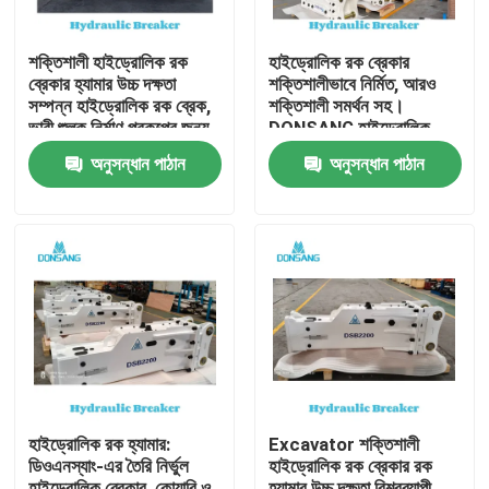
শক্তিশালী হাইড্রোলিক রক
হাইড্রোলিক রক ব্রেকার
ব্রেকার হ্যামার উচ্চ দক্ষতা
শক্তিশালীভাবে নির্মিত, আরও
সম্পন্ন হাইড্রোলিক রক ব্রেক,
শক্তিশালী সমর্থন সহ।
ভারী শুল্ক নির্মাণ প্রকল্পের জন্য,
DONSANG হাইড্রোলিক
পাথর ভাঙ্গা থেকে পুনর্ব্যবহার
ব্রেকার, ২৪/৭ বিশেষজ্ঞ সহায়তা
অনুসন্ধান পাঠান
অনুসন্ধান পাঠান
পর্যন্ত DONSANG বহুমুখী
সহ। হাইড্রোলিক রক হ্যামার
হাইড্রোলিক ব্রেকার, OEM
অ্যাটাচমেন্ট, নির্মাণ যন্ত্রাংশ
ওয়ারেন্টি সহ
প্রস্তুতকারক।
বাড়ি
পণ্য
হাইড্রোলিক রক হ্যামার:
Excavator শক্তিশালী
ডিওএনস্যাং-এর তৈরি নির্ভুল
হাইড্রোলিক রক ব্রেকার রক
VR প্রদর্শন
হাইড্রোলিক ব্রেকার, কোয়ারি ও
হ্যামার উচ্চ দক্ষতা বিশ্বব্যাপী