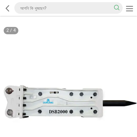
2
/
4