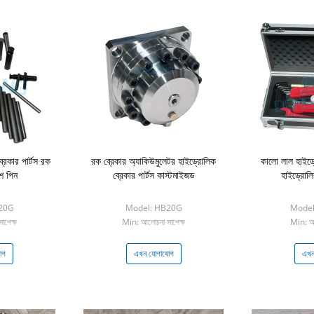
রেকার পার্টস রক
রক ব্রেকার অ্যাকিউমুলেটর হাইড্রোলিক
কালো লাল হাইড্র
ুশ পিন
ব্রেকার পার্টস কাস্টমাইজড
হাইড্রোলিক
20G
Model: HB20G
Model:
াপেক্ষ
Min: আলোচনা সাপেক্ষ
Min: আল
োগ
এখন যোগাযোগ
এখন