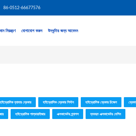
86-0512-66677576
মান নিয়ন্ত্রণ
যোগাযোগ করুন
উদ্ধৃতির জন্য আবেদন
হাইড্রোলিক হ্যামার ব্রেকার
হাইড্রোলিক ব্রেকার পিস্টন
হাইড্রোলিক ব্রেকার চিজেল
ব্রেকা
জার
হাইড্রোলিক পাল্ভারাইজার
এক্সকাভেটর গ্র্যাপল
ব্যবহৃত এক্সকাভেটর মেশিন