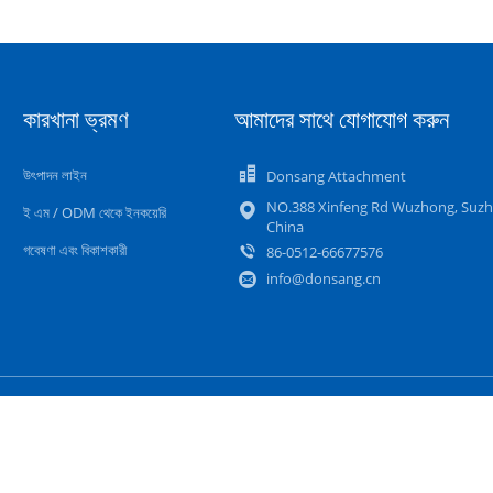
কারখানা ভ্রমণ
আমাদের সাথে যোগাযোগ করুন
উৎপাদন লাইন
Donsang Attachment
NO.388 Xinfeng Rd Wuzhong, Suzh
ই এম / ODM থেকে ইনকয়েরি
China
গবেষণা এবং বিকাশকারী
86-0512-66677576
info@donsang.cn
সাইট ম্যাপ
গোপনীয়তা নীতি
মোবাইল সাইট
হাইড্রোলিক রক ব্রেকার সরবরাহকারী. © 2022 - 2026 DONSANG Machinery Co., Ltd. All Rig