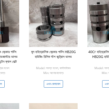
ব্রেকার পার্টস
মূল হাইড্রোলিক ব্রেকার পার্টস HB20G
40Cr হাইড্রোলিক 
জাস্টার ভালভ
হাউজিং রিলিফ স্টপ কন্ট্রোল ভালভ
HB20G হাউজিং
্টেন ক্যাপ বোল্ট
িয় মডেল
Model: সমস্ত মডেল, কাস্টমাইজড
Model: সমস্ত
োগ্য
Min: আলোচনাযোগ্য
Min: 
োগ
এখন যোগাযোগ
এখন