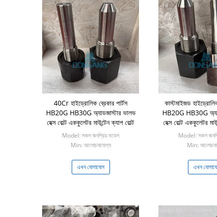
40Cr হাইড্রোলিক ব্রেকার পার্টস
কাস্টমাইজড হাইড্রোলিক 
HB20G HB30G অ্যাডজাস্টার ভালভ
HB20G HB30G অ্যাড
হেক্স বোল্ট এককুলেটর মাউন্টেন ক্যাপ বোল্ট
হেক্স বোল্ট এককুলেটর মাউন
Model: সকল জনপ্রিয় মডেল
Model: সকল জনপ্র
Min: আলোচনাযোগ্য
Min: আলোচনায
এখন যোগাযোগ
এখন যোগায