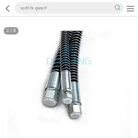
2
/
8