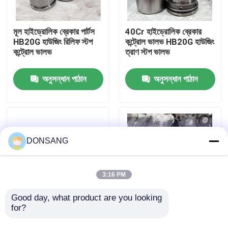
আমাদের সম্পর্কে
মূল হাইড্রোলিক ব্রেকার পার্টস
40Cr হাইড্রোলিক ব্রেকার
HB20G হাউজিং রিলিফ স্টপ
কন্ট্রোল ভালভ HB20G হাউজিং
কন্ট্রোল ভালভ
ত্রাণ স্টপ ভালভ
কারখানা ভ্রমণ
অনুসন্ধান পাঠান
অনুসন্ধান পাঠান
মান নিয়ন্ত্রণ
যোগাযোগ করুন
DONSANG
উদ্ধৃতির জন্য আবেদন
3:16 PM
হাইড্রোলিক রক ব্রেকার
Good day, what product are you looking 
for?
PF1/2'' এক্সকাভেটর হোসেস
40Cr হাইড্রোলিক ব্রেকার
হাইড্রোলিক ব্রেকার পার্টস
পার্টস হাউজিং রিলিফ স্টপ ভালভ
খননকারী হাইড্রোলিক ব্রেকার