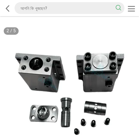
2
/
5