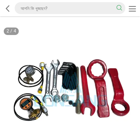
2
/
4