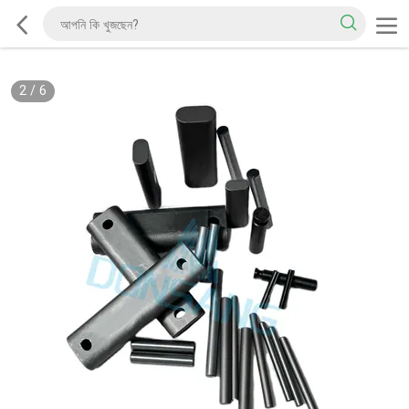
2
/
6