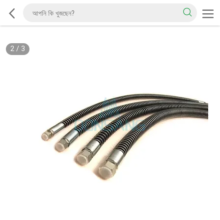
2
/
3