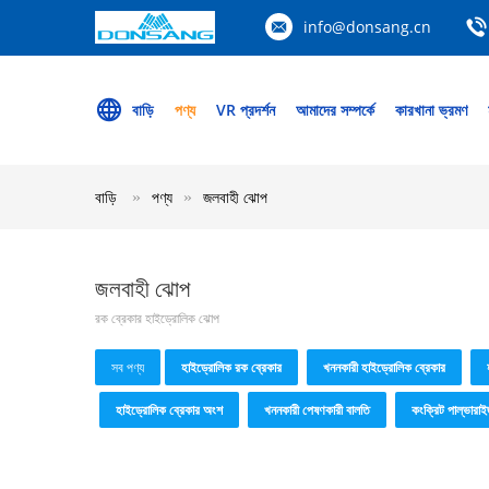
info@donsang.cn
বাড়ি
পণ্য
VR প্রদর্শন
আমাদের সম্পর্কে
কারখানা ভ্রমণ
বাড়ি
পণ্য
জলবাহী ঝোপ
জলবাহী ঝোপ
রক ব্রেকার হাইড্রোলিক ঝোপ
সব পণ্য
হাইড্রোলিক রক ব্রেকার
খননকারী হাইড্রোলিক ব্রেকার
হাইড্রোলিক ব্রেকার অংশ
খননকারী পেষণকারী বালতি
কংক্রিট পাল্ভারাই