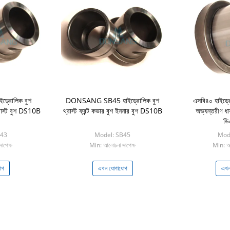
্রোলিক বুশ
DONSANG SB45 হাইড্রোলিক বুশ
এসবি৪০ হাইড্র
রাস্ট বুশ DS10B
থ্রাস্ট ফ্রন্ট কভার বুশ ইননার বুশ DS10B
অভ্যন্তরীণ ধাক
ডি
B43
Model: SB45
Mod
াপেক্ষ
Min: আলোচনা সাপেক্ষ
Min: আল
োগ
এখন যোগাযোগ
এখন