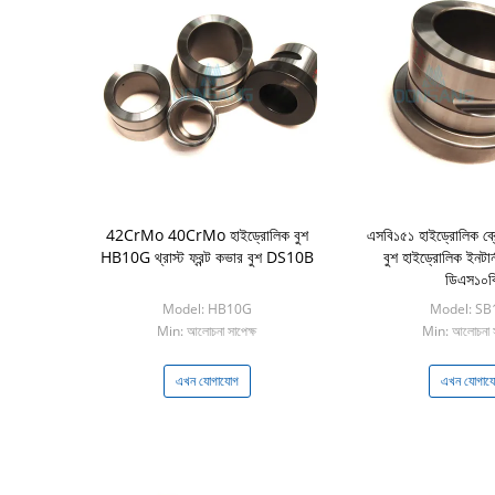
42CrMo 40CrMo হাইড্রোলিক বুশ
এসবি১৫১ হাইড্রোলিক ব্রে
HB10G থ্রাস্ট ফ্রন্ট কভার বুশ DS10B
বুশ হাইড্রোলিক ইনটার্ন
ডিএস১০ব
Model: HB10G
Model: SB
Min: আলোচনা সাপেক্ষ
Min: আলোচনা স
এখন যোগাযোগ
এখন যোগায