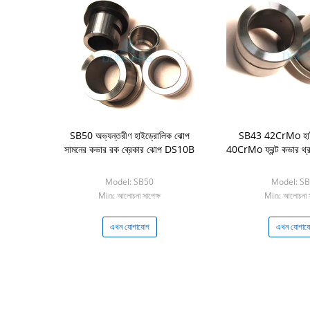
SB50 অভ্যন্তরীণ হাইড্রোলিক ঝোপ
SB43 42CrMo হাইড
সামনের কভার রক ব্রেকার ঝোপ DS10B
40CrMo ফ্রন্ট কভার থ্
Model: SB50
Model: S
Min: আলোচনা সাপেক্ষ
Min: আলোচনা স
এখন যোগাযোগ
এখন যোগায