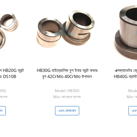
ুশ HB20G ফ্রন্ট
HB30G হাইড্রোলিক বুশ ইনার ফ্রন্ট কভার
এক্সক্যাভেটর ব্
ইজড DS10B
বুশ 42CrMo 40CrMo উপাদান
HB40G থ্রাস্ট
20G
Model: HB30G
Mode
াপেক্ষ
Min: আলোচনা সাপেক্ষ
Min: আল
োগ
এখন যোগাযোগ
এখন