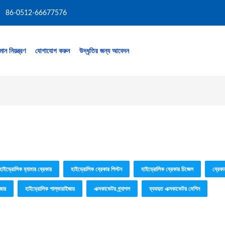
86-0512-66677576
মান নিয়ন্ত্রণ
যোগাযোগ করুন
উদ্ধৃতির জন্য আবেদন
হাইড্রোলিক হ্যামার ব্রেকার
হাইড্রোলিক ব্রেকার পিস্টন
হাইড্রোলিক ব্রেকার চিজেল
ব্রেকা
জার
হাইড্রোলিক পাল্ভারাইজার
এক্সকাভেটর গ্র্যাপল
ব্যবহৃত এক্সকাভেটর মেশিন