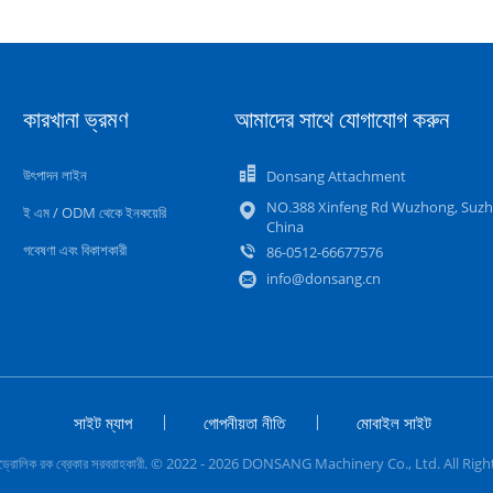
কারখানা ভ্রমণ
আমাদের সাথে যোগাযোগ করুন
উৎপাদন লাইন
Donsang Attachment
NO.388 Xinfeng Rd Wuzhong, Suzh
ই এম / ODM থেকে ইনকয়েরি
China
গবেষণা এবং বিকাশকারী
86-0512-66677576
info@donsang.cn
সাইট ম্যাপ
গোপনীয়তা নীতি
মোবাইল সাইট
হাইড্রোলিক রক ব্রেকার সরবরাহকারী. © 2022 - 2026 DONSANG Machinery Co., Ltd. All Rig