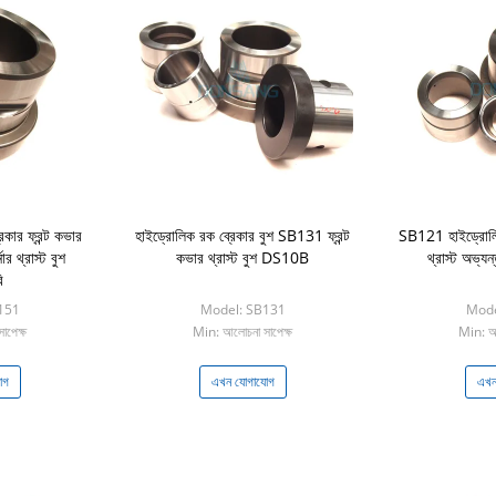
কার ফ্রন্ট কভার
হাইড্রোলিক রক ব্রেকার বুশ SB131 ফ্রন্ট
SB121 হাইড্রোলিক
ার থ্রাস্ট বুশ
কভার থ্রাস্ট বুশ DS10B
থ্রাস্ট অভ্
ি
151
Model: SB131
Mode
াপেক্ষ
Min: আলোচনা সাপেক্ষ
Min: আল
োগ
এখন যোগাযোগ
এখন