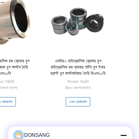
োলিক রক ব্রেকার বুশ
এসবি৪০ হাইড্রোলিক ব্রেকার বুশ
্কা বুশ কাস্টম তৈরি
হাইড্রোলিক রক হ্যামার পার্টস বুশ ইনার
এস১০বি
থ্রাস্ট বুশ কাস্টমাইজড তৈরি ডিএস১০বি
el: SB40
Model: Sb40
োচনা সাপেক্ষ
Min: আলোচনাযোগ্য
 যোগাযোগ
এখন যোগাযোগ
DONSANG