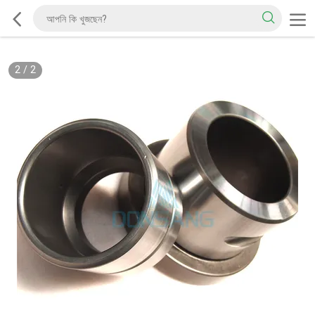
2
/
2