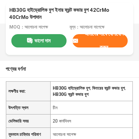
HB30G হাইড্রোলিক বুশ ইনার ফ্রন্ট কভার বুশ 42CrMo
40CrMo উপাদান
MOQ：আলোচনা সাপেক্ষ
মূল্য：আলোচনা সাপেক্ষে
আমাদের সাথে যোগাযোগ
ভালো দাম
করুন
পণ্যের বর্ণনা
HB30G হাইড্রোলিক বুশ
,
ভিতরের ফ্রন্ট কভার বুশ
,
লক্ষণীয় করা:
HB30G ফ্রন্ট কভার বুশ
উৎপত্তি স্থল
চীন
ডেলিভারি সময়
20 কার্যদিবস
ন্যূনতম চাহিদার পরিমাণ
আলোচনা সাপেক্ষ