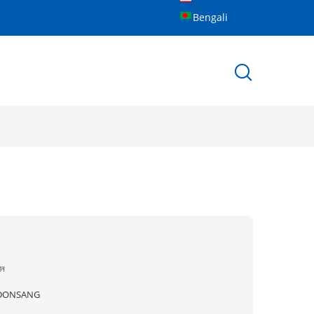
Bengali
ীন
DONSANG