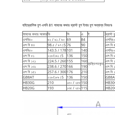
হাইড্রোলিক বুশ এসবি 81 সামনের কভার থ্রাস্ট বুশ ইনার বুশ অন্যান্য বিবরণঃ
সামনের কভার আকার
ডি
সি
এ
ই
থ্রাস্ট
এসবি৪০
৯২ / ৯১ / ৯০
69
84
এসবি৪
এস বি ৪৩
98.৫ / ৯৭।5
76
90
এস বি 
এসবি৫০
143.5 / 178
101
140
এসবি৫
এস বি ৮১
২২৮/১৯১।5
136
150
এস বি 
এস বি ১২১
224.5 / 260
155
160
এস বি 
ব্যক্তিগতকৃত
এস বি ১৩১
238.6 / 270
166
190
এস বি 
এস বি ১৫১
257.6 / 300
176
210
এস বি 
GB8AT
২২৮/১৮৯।5
136
150
GB8A
HB30G
210
১৫০ / ২৫৮
150
HB30
HB20G
193
১৩৫ / ২৫০
115
HB20