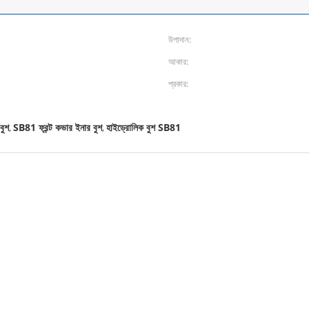
উপাদান:
আকার:
প্রকার:
বুশ
SB81 ফ্রন্ট কভার ইনার বুশ
হাইড্রোলিক বুশ SB81
,
,