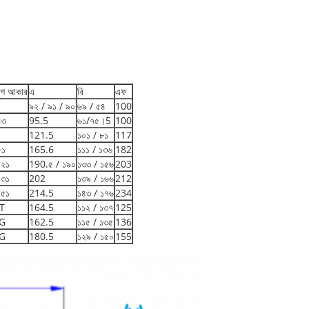
 বুশ আকার
এ
বি
এফ
০
৯২ / ৯১ / ৯০
৬৯ / ৫৪
100
৪৩
95.5
৬১/৭৫।5
100
০
121.5
১০১ / ৮১
117
৮১
165.6
১১১ / ১৩৬
182
১২১
190.৫ / ১৯০
১৩৩ / ১৫৬
203
১৩১
202
১৩৯ / ১৬৬
212
১৫১
214.5
১৪৩ / ১৭৬
234
T
164.5
১১২ / ১৩৭
125
G
162.5
১১৫ / ১৩৫
136
G
180.5
১২৯ / ১৫০
155