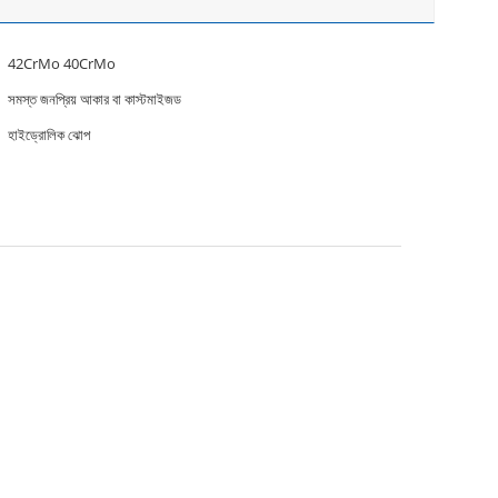
42CrMo 40CrMo
সমস্ত জনপ্রিয় আকার বা কাস্টমাইজড
হাইড্রোলিক ঝোপ