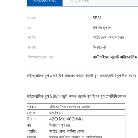
বিস্তারিত তথ্য
পণ্যের বর্ণনা
মডেল:
SB81
রঙ:
উপাদান মূল রঙ
প্যাকিং:
কাঠের কেস, কাস্টমাইজড
সংখ্যা:
ডিএস১০বি
কাস্টমাইজড থ্রাস্ট হাইড্রোলিক 
বিশেষভাবে তুলে ধরা:
হাইড্রোলিক বুশ এসবি 81 সামনের কভার থ্রাস্ট বুশ অভ্যন্তরীণ বুশ উচ্চ মানের
হাইড্রোলিক বুশ SB81 ফ্রন্ট কভার থ্রাস্ট বুশ ইনার বুশ স্পেসিফিকেশনঃ
প্রকার
হাইড্রোলিক ব্রেকারের যন্ত্রাংশ
মডেল
এস বি ৮১
উপাদান
42CrMo 40CrMo
রঙ
উপাদান মূল রঙ
প্যাকিং
কাঠের কেস, কাটিয়া ফেলা
আকার
সমস্ত জনপ্রিয় আকার বা কাস্টমাইজড