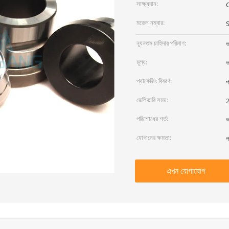
সাক্ষ্যদান:
মডেল নম্বার:
ন্যূনতম চাহিদার পরিমাণ:
আ
মূল্য:
আ
প্যাকেজিং বিবরণ:
প
ডেলিভারি সময়:
2
পরিশোধের শর্ত:
আ
যোগানের ক্ষমতা:
প
এখন যোগাযোগ