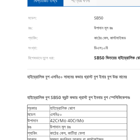
বিস্তারিত তথ্য
পণ্যের বর্ণনা
মডেল:
SB50
রঙ:
উপাদান মূল রঙ
প্যাকিং:
কাঠের কেস, কাস্টমাইজড
সংখ্যা:
ডিএস১০বি
SB50 ভিতরের হাইড্রোলিক ঝ
বিশেষভাবে তুলে ধরা:
হাইড্রোলিক বুশ এসবি৫০ সামনের কভার থ্রাস্ট বুশ ইনার বুশ উচ্চ মানের
হাইড্রোলিক বুশ SB50 ফ্রন্ট কভার থ্রাস্ট বুশ ইননার বুশ স্পেসিফিকেশনঃ
প্রকার
হাইড্রোলিক ঝোপ
মডেল
এসবি৫০
উপাদান
42CrMo 40CrMo
রঙ
উপাদান মূল রঙ
প্যাকিং
কাঠের কেস, কাটিয়া ফেলা
আকার
সমস্ত জনপ্রিয় আকার বা কাস্টমাইজড