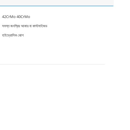
42CrMo 40CrMo
সমস্ত জনপ্রিয় আকার বা কাস্টমাইজড
হাইড্রোলিক ঝোপ