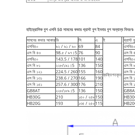
হাইড্রোলিক বুশ এসবি 50 সামনের কভার থ্রাস্ট বুশ ইননার বুশ অন্যান্য বিবরণঃ
সামনের কভার আকার
ডি
সি
এ
ই
থ্রাস্ট
এসবি৪০
৯২ / ৯১ / ৯০
69
84
এসবি৪
এস বি ৪৩
98.৫ / ৯৭।5
76
90
এস বি 
এসবি৫০
143.5 / 178
101
140
এসবি৫
এস বি ৮১
২২৮/১৯১।5
136
150
এস বি 
এস বি ১২১
224.5 / 260
155
160
এস বি 
ব্যক্তিগতকৃত
এস বি ১৩১
238.6 / 270
166
190
এস বি 
এস বি ১৫১
257.6 / 300
176
210
এস বি 
GB8AT
২২৮/১৮৯।5
136
150
GB8A
HB30G
210
১৫০ / ২৫৮
150
HB30
HB20G
193
১৩৫ / ২৫০
115
HB20