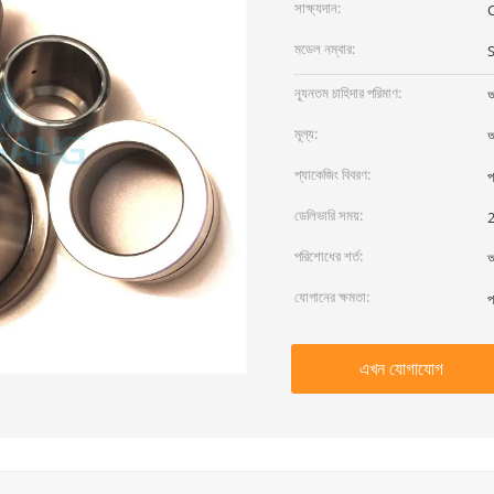
সাক্ষ্যদান:
মডেল নম্বার:
ন্যূনতম চাহিদার পরিমাণ:
আ
মূল্য:
আ
প্যাকেজিং বিবরণ:
প
ডেলিভারি সময়:
2
পরিশোধের শর্ত:
আ
যোগানের ক্ষমতা:
প
এখন যোগাযোগ