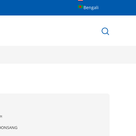
Bengali
ীন
DONSANG