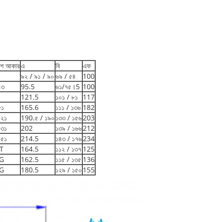
 বুশ আকার
এ
বি
এফ
০
৯২ / ৯১ / ৯০
৬৯ / ৫৪
100
৪৩
95.5
৬১/৭৫।5
100
০
121.5
১০১ / ৮১
117
৮১
165.6
১১১ / ১৩৬
182
১২১
190.৫ / ১৯০
১৩৩ / ১৫৬
203
১৩১
202
১৩৯ / ১৬৬
212
১৫১
214.5
১৪৩ / ১৭৬
234
T
164.5
১১২ / ১৩৭
125
G
162.5
১১৫ / ১৩৫
136
G
180.5
১২৯ / ১৫০
155