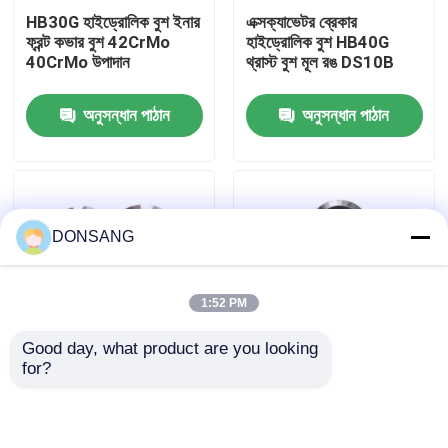
HB30G হাইড্রোলিক বুশ ইনার
এক্সক্যাভেটর ব্রেকার
ফ্রন্ট কভার বুশ 42CrMo
হাইড্রোলিক বুশ HB40G
আমাদের সম্পর্কে
40CrMo উপাদান
থ্রাস্ট বুশ মূল রঙ DS10B
অনুসন্ধান পাঠান
অনুসন্ধান পাঠান
কারখানা ভ্রমণ
মান নিয়ন্ত্রণ
DONSANG
যোগাযোগ করুন
1:52 PM
উদ্ধৃতির জন্য আবেদন
Good day, what product are you looking 
for?
HB50G ফ্রন্ট কভার
42CrMo 40CrMo
হাইড্রোলিক রক ব্রেকার
হাইড্রোলিক বুশ থ্রাস্ট রক
হাইড্রোলিক বুশ HB10G
ব্রেকারের জন্য অভ্যন্তরীণ বুশ
থ্রাস্ট ফ্রন্ট কভার বুশ DS10B
DS10B
খননকারী হাইড্রোলিক ব্রেকার