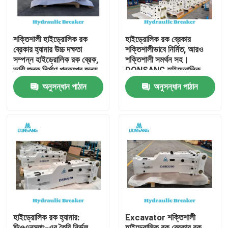
শক্তিশালী হাইড্রোলিক রক
হাইড্রোলিক রক ব্রেকার
ব্রেকার হ্যামার উচ্চ দক্ষতা
শক্তিশালীভাবে নির্মিত, আরও
সম্পন্ন হাইড্রোলিক রক ব্রেক,
শক্তিশালী সমর্থন সহ।
ভারী শুল্ক নির্মাণ প্রকল্পের জন্য,
DONSANG হাইড্রোলিক
পাথর ভাঙ্গা থেকে পুনর্ব্যবহার
ব্রেকার, ২৪/৭ বিশেষজ্ঞ সহায়তা
অনুসন্ধান পাঠান
অনুসন্ধান পাঠান
পর্যন্ত DONSANG বহুমুখী
সহ। হাইড্রোলিক রক হ্যামার
হাইড্রোলিক ব্রেকার, OEM
অ্যাটাচমেন্ট, নির্মাণ যন্ত্রাংশ
ওয়ারেন্টি সহ
প্রস্তুতকারক।
বাড়ি
পণ্য
হাইড্রোলিক রক হ্যামার:
Excavator শক্তিশালী
VR প্রদর্শন
ডিওএনস্যাং-এর তৈরি নির্ভুল
হাইড্রোলিক রক ব্রেকার রক