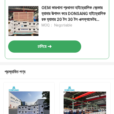
OEM কারখানা প্রধানত হাইড্রোলিক ব্রেকার
হ্যামার উত্পাদন করে DONSANG হাইড্রোলিক
রক হ্যামার 20 টন 30 টন এক্সক্যাভেটর
হাইড্রোলিক রক ব্রেকার 135 মিমি প্রশস্ত
MOQ： Negotiable
চিজেলের সাথে HB20G ভাল দাম
চালিয়ে
প্রস্তাবিত পণ্য