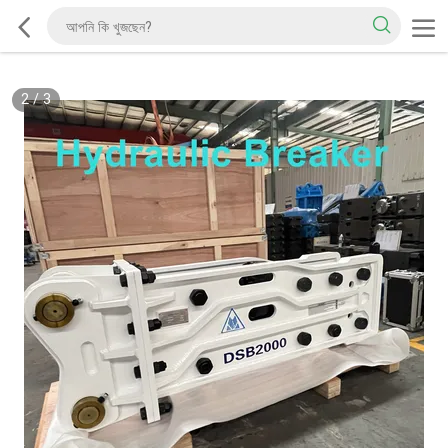
2
/
3