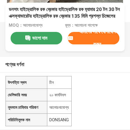
ডনসাং হাইড্রোলিক রক ব্রেকার হাইড্রোলিক রক হ্যামার 20 টন 30 টন
এক্সক্যাভারেটর হাইড্রোলিক রক ব্রেকার 135 মিমি প্রশস্ত চিজেলের
সাথে HB20G ভাল দাম বিক্রয়ের জন্য
MOQ：আলোচনাযোগ্য
মূল্য：আলোচনা সাপেক্ষে
আমাদের সাথে যোগাযোগ
ভালো দাম
করুন
পণ্যের বর্ণনা
উৎপত্তি স্থল
চীন
ডেলিভারি সময়
২০ কার্যদিবস
ন্যূনতম চাহিদার পরিমাণ
আলোচনাযোগ্য
পরিচিতিমুলক নাম
DONSANG