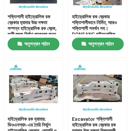
শক্তিশালী হাইড্রোলিক রক
হাইড্রোলিক রক ব্রেকার
ব্রেকার হ্যামার উচ্চ দক্ষতা
শক্তিশালীভাবে নির্মিত, আরও
সম্পন্ন হাইড্রোলিক রক ব্রেক,
শক্তিশালী সমর্থন সহ।
ভারী শুল্ক নির্মাণ প্রকল্পের জন্য,
DONSANG হাইড্রোলিক
পাথর ভাঙ্গা থেকে পুনর্ব্যবহার
ব্রেকার, ২৪/৭ বিশেষজ্ঞ সহায়তা
অনুসন্ধান পাঠান
অনুসন্ধান পাঠান
পর্যন্ত DONSANG বহুমুখী
সহ। হাইড্রোলিক রক হ্যামার
হাইড্রোলিক ব্রেকার, OEM
অ্যাটাচমেন্ট, নির্মাণ যন্ত্রাংশ
ওয়ারেন্টি সহ
প্রস্তুতকারক।
বাড়ি
পণ্য
হাইড্রোলিক রক হ্যামার:
Excavator শক্তিশালী
ডিওএনস্যাং-এর তৈরি নির্ভুল
হাইড্রোলিক রক ব্রেকার রক
VR প্রদর্শন
হাইড্রোলিক ব্রেকার, কোয়ারি ও
হ্যামার উচ্চ দক্ষতা বিশ্বব্যাপী