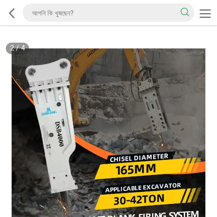
2
/
4