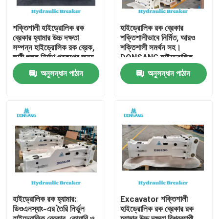
শক্তিশালী হাইড্রোলিক রক
হাইড্রোলিক রক ব্রেকার
ব্রেকার হ্যামার উচ্চ দক্ষতা
শক্তিশালীভাবে নির্মিত, আরও
সম্পন্ন হাইড্রোলিক রক ব্রেক,
শক্তিশালী সমর্থন সহ।
ভারী শুল্ক নির্মাণ প্রকল্পের জন্য,
DONSANG হাইড্রোলিক
পাথর ভাঙ্গা থেকে পুনর্ব্যবহার
ব্রেকার, ২৪/৭ বিশেষজ্ঞ সহায়তা
অনুসন্ধান পাঠান
অনুসন্ধান পাঠান
পর্যন্ত DONSANG বহুমুখী
সহ। হাইড্রোলিক রক হ্যামার
হাইড্রোলিক ব্রেকার, OEM
অ্যাটাচমেন্ট, নির্মাণ যন্ত্রাংশ
ওয়ারেন্টি সহ
প্রস্তুতকারক।
বাড়ি
পণ্য
হাইড্রোলিক রক হ্যামার:
Excavator শক্তিশালী
ডিওএনস্যাং-এর তৈরি নির্ভুল
হাইড্রোলিক রক ব্রেকার রক
VR প্রদর্শন
হাইড্রোলিক ব্রেকার, কোয়ারি ও
হ্যামার উচ্চ দক্ষতা বিশ্বব্যাপী