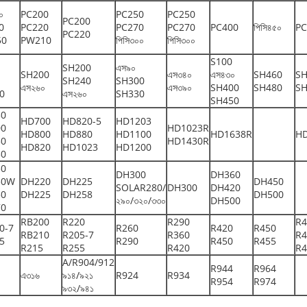
০
PC200
PC250
PC250
PC200
0
PC220
PC270
PC270
PC400
পিসি৪৫০
PC
PC220
50
PW210
পিসি৩০০
পিসি৩০০
S100
SH200
এস৯০
SH200
এস৩৪০
এস৪৩০
SH460
SH
SH240
SH300
এস২৬০
এস৩৯০
SH400
SH480
SH
0
এস২৬০
SH330
SH450
50
HD700
HD820-5
HD1203
00
HD1023R
HD800
HD880
HD1100
HD1638R
H
50
HD1430R
HD820
HD1023
HD1200
50
30
DH300
DH360
30W
DH220
DH225
DH450
SOLAR280/
DH300
DH420
50
DH225
DH258
DH500
২৯০/৩২০/৩৩০
DH500
70
RB200
R220
R290
R4
0-7
R260
R420
R450
RB210
R205-7
R360
R4
5
R290
R450
R455
R215
R255
R420
R4
A/R904/912
R944
R964
এ৩১৬
৯১৪/৯২১
R924
R934
R954
R974
৯৩২/৯৪১