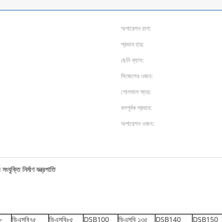
অপারেশন চাপ:
প্রভাব হার:
ছেনি ব্যাস:
সিজেলের ওজন:
গোলমাল স্তর:
বলপূর্বক প্রভাব:
অপারেশন ওজন:
ুক্তি নির্মাণ যন্ত্রপাতি
৮
ডিএসবি৭৫
ডিএসবি৮৫
DSB100
ডিএসবি ১৩৫
DSB140
DSB150