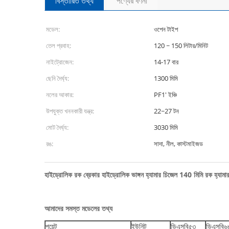
বিস্তারিত তথ্য
পণ্যের বর্ণনা
মডেল:
ওপেন টাইপ
তেল প্রবাহ:
120 ~ 150 লিটার/মিনিট
নাইট্রোজেন:
14-17 বার
ছেনি দৈর্ঘ্য:
1300 মিমি
নলের আকার:
PF1' ইঞ্চি
উপযুক্ত খননকারী যন্ত্র:
22~27 টন
মোট দৈর্ঘ্য:
3030 মিমি
রঙ:
সাদা, নীল, কাস্টমাইজড
হাইড্রোলিক রক ব্রেকার হাইড্রোলিক ভাঙ্গন হ্যামার চিজেল 140 মিমি রক হ্যামার সংয
আমাদের সমস্ত মডেলের তথ্য
পয়েন্ট
ইউনিট
ডিএসবি৫৩
ডিএসবি৬