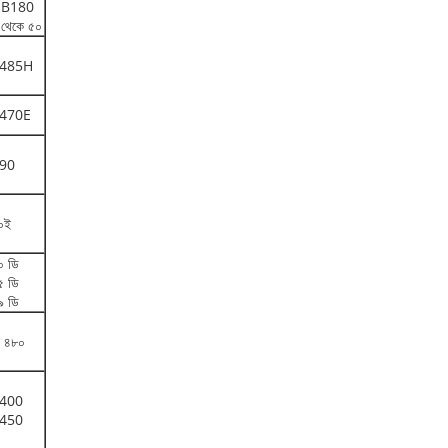
B180
 থেকে ৫০
485H
470E
90
০ই
০ ডি
৫ ডি
৯ ডি
ি ৪৮০
400
450