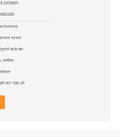
CE,ISO9001
DSB2200
লোচনাযোগ্য
লোচনা সাপেক্ষে
্ট্যান্ডার্ড কাঠের বাক্স
০ কার্যদিবস
েতিবাচক
্রতি মাসে 100 সেট