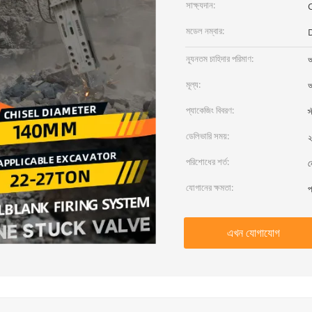
সাক্ষ্যদান:
মডেল নম্বার:
ন্যূনতম চাহিদার পরিমাণ:
আ
মূল্য:
আ
প্যাকেজিং বিবরণ:
স
ডেলিভারি সময়:
২
পরিশোধের শর্ত:
ন
যোগানের ক্ষমতা:
প
এখন যোগাযোগ