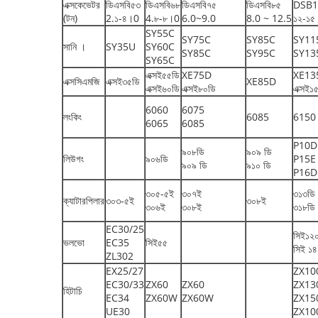
এক্সকেভেটর
ডিএসবি৫৩
ডিএসবি৬৮
ডিএসবি৭৫
ডিএসবি৮৫
DSB1
(টন)
2.১-৪।0
4.৮-৮।0
6.0~9.0
8.0 ~ 12.5
১২-১৫
SY55C
SY75C
SY85C
SY11
সানি ।
SY35U
SY60C
SY85C
SY95C
SY13
SY65C
এক্সই৫৫ডি
XE75D
XE13
এক্সসিএমজি
এক্সই৩৫ডি
XE85D
এক্সই৬০ডি
এক্সই৮০ডি
এক্সই১
6060
6075
লংকিং
6085
6150
6065
6085
P10D
৯০৮ডি
৯০৯ ডি
লিউগং
৯০৬ডি
P15E
৯০৯ ডি
৯১০ ডি
P16D
৩০৫-৫ই
৩০৭ই
৩১৩ডি
ক্যাটারপিলার
৩০৩-৫ই
৩০৮ই
৩০৬ই
৩০৮ই
৩১৮ডি
EC30/25
সিই১২
ভলভো
EC35
সিই৫৫
সিই ১
ZL302
EX25/27
ZX10
EC30/33
ZX60
ZX60
ZX1
হিটাচি
EC34
ZX60W
ZX60W
ZX15
UE30
ZX1