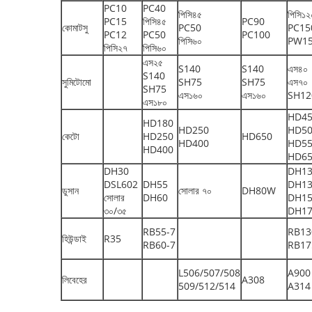
PC10
PC40
পিসি৪৫
পিসি১২
PC15
পিসি৪৫
PC90
কোমাটসু
PC50
PC15
PC12
PC50
PC100
পিসি৬০
PW1
পিসি২৭
পিসি৬০
এস২৫
S140
S140
এস৪০
S140
সুমিটোমো
SH75
SH75
এস৭০
SH75
এস১৬০
এস১৬০
SH12
এস১৮০
HD4
HD180
HD250
HD5
কেটো
HD250
HD650
HD400
HD5
HD400
HD6
DH30
DH1
DSL602
DH55
DH1
ডুসান
সোলার ৭০
DH80W
সোলার
DH60
DH1
৩০/৩৫
DH1
RB55-7
RB13
হিউন্ডাই
R35
RB60-7
RB17
L506/507/508
A900
লিবেহের
A308
509/512/514
A314