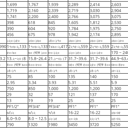
1,699
1,767
1,939
2,289
2,414
2,603
1,719
2,160
2,339
2,719
3,030
2,904
1,741
2,200
2,400
2,766
3,075
3,075
398
618
845
1,605
1,812
2,530
390
604
920
1,784
1,975
2,750
456
675
978
1,942
2,174
2,895
১২০-১৫০
১৩০-১৬০
১৪০-১৭০
১৬০-১৮০
১৬০-১৮০
১৬০-১৮০
,990
1৭০৬-২,133
1৭০৬-২,133
1৯৯০-২,417
2২৭৫-২,559
2২৭৫-২,559
2২৭৫-২,5
৫০-৯০
৬০ থেকে ১০০
৮০-১২০
১২০-১৫০
১২০-১৫০
170 ~ 24
3.2
13.২~২৩।8
15.8~26.4
21.১~৩১।7
31.7~39.6
31.7~39.6
44.9~63.
০
৪০০ থেকে ৯০০
৪০০-৮০০
৪৫০-৬৩০
৩৫০ থেকে ৫০০
২৫০ থেকে ৪০০
৩৮০-৪৮০
১৪-১৭
১৪-১৭
১৪-১৭
১৪-১৭
১৪-১৭
১৮-২২
75
85
100
135
140
150
2.95
3.34
3.93
5.31
5.51
5.9
750
850
1,000
1,200
1,200
1,300
29
32
57
121
137
170
13
19
19
25
25
25
PF1/2"
PF3/4"
PF3/4"
PF1"
PF1"
PF1"
৬/১২
৬/১২
৭/১৪
16-22
16-22
২৬-৩৫
0
6.0~9.0
8.0 ~ 12.5
১২-১৫
২০-২৬
২২-২৭
২৫-৩২
790
1320
1980
3450
3720
5250