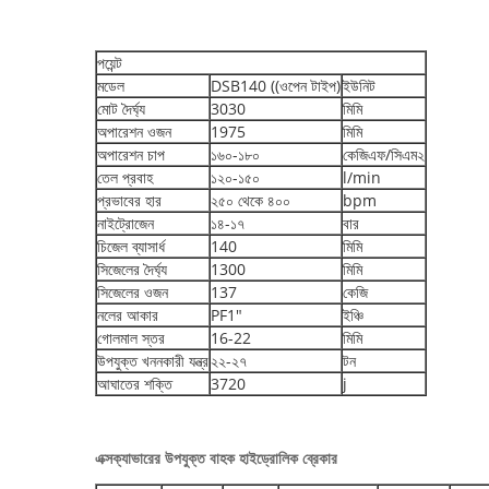
পয়েন্ট
মডেল
DSB140 ((ওপেন টাইপ)
ইউনিট
মোট দৈর্ঘ্য
3030
মিমি
অপারেশন ওজন
1975
মিমি
অপারেশন চাপ
১৬০-১৮০
কেজিএফ/সিএম২
তেল প্রবাহ
১২০-১৫০
l/min
প্রভাবের হার
২৫০ থেকে ৪০০
bpm
নাইট্রোজেন
১৪-১৭
বার
চিজেল ব্যাসার্ধ
140
মিমি
সিজেলের দৈর্ঘ্য
1300
মিমি
সিজেলের ওজন
137
কেজি
নলের আকার
PF1"
ইঞ্চি
গোলমাল স্তর
16-22
মিমি
উপযুক্ত খননকারী যন্ত্র
২২-২৭
টন
আঘাতের শক্তি
3720
j
এক্সক্যাভারের উপযুক্ত বাহক হাইড্রোলিক ব্রেকার