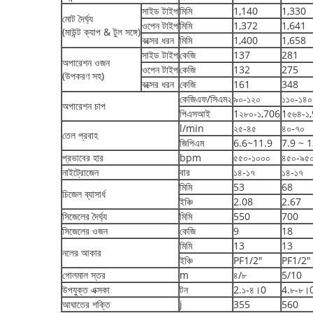
সাইড টাইপ
মিমি
1,140
1,330
মোট দৈর্ঘ্য
ওপেন টাইপ
মিমি
1,372
1,641
(মাউন্ট ক্যাপ & টুল সঙ্গে)
বক্সের ধরন
মিমি
1,400
1,658
সাইড টাইপ
কেজি
137
281
অপারেশন ওজন
ওপেন টাইপ
কেজি
132
275
(উপকরণ সহ)
বক্সের ধরন
কেজি
161
348
কেজিএফ/সিএম২
৯০-১২০
১১০-১৪০
অপারেশন চাপ
পিএসআই
1২৮০-১,706
1৫৬৪-১
l/min
২৫-৪৫
৪০-৭০
তেল প্রবাহ
জিপিএম
6.6~11.9
7.9 ~ 1
প্রভাবের হার
bpm
৫৫০-১০০০
৪৫০-৯৫
নাইট্রোজেন
বার
১৪-১৭
১৪-১৭
মিমি
53
68
চিজেল ব্যাসার্ধ
ইঞ্চি
2.08
2.67
সিজেলের দৈর্ঘ্য
মিমি
550
700
সিজেলের ওজন
কেজি
9
18
মিমি
13
13
নলের আকার
ইঞ্চি
PF1/2"
PF1/2"
গোলমাল স্তর
m
৪/৮
5/10
উপযুক্ত এক্সকা
টন
2.১-৪।0
4.৮-৮।
আঘাতের শক্তি
j
355
560