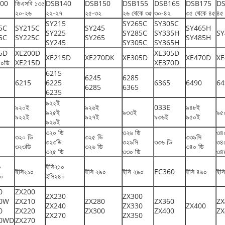
00
ডিএসবি ১৩৫
DSB140
DSB150
DSB155
DSB165
DSB175
DS
২০-২৬
২২-২৭
২৫-৩২
২৬ থেকে ৩৫
৩০-৪২
৩৫ থেকে ৪৫
৪৫
SY215
SY265C
SY305C
5C
SY215C
SY245
SY465H
SY225
SY285C
SY335H
SY
5C
SY225C
SY265
SY485H
SY245
SY305C
SY365H
5D
XE200D
XE305D
XE215D
XE270DK
XE305D
XE470D
XE
৫০ডি
XE215D
XE370D
6215
6245
6285
6215
6225
6365
6490
64
6285
6365
6235
৯২২ই
৯২০ই
৯২৬ই
033E
৯৪৮ই
৯২৫ই
৯৩৩ই
৯৫
৯২২ই
৯২৭ই
৯৩৬ই
৯৫০ই
৯২৬ই
৩২০ ডি
৩২৬ ডি
৩৪
৩২০ ডি
৩২৫ ডি
৩৩৯সি
৩২৩ডি
৩২৯সি
৩৩৬ ডি
৩৪
৩২৩ডি
৩২৬ ডি
৩৪০ ডি
৩২৫ ডি
৩৩০ ডি
৩৪
০
ইসি২১০
ইসি২১০
ইসি ২৯০
ইসি ২৯০
EC360
ইসি ৪৬০
ইস
৪০
ইসি২৪০
0
ZX200
ZX230
ZX300
30W
ZX210
ZX280
ZX360
ZX
ZX240
ZX330
ZX400
0
ZX220
ZX300
ZX400
ZX
ZX270
ZX350
00WD
ZX270