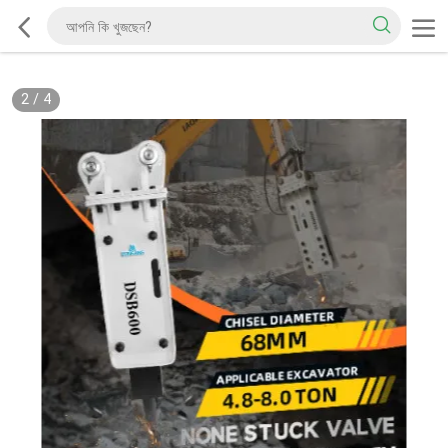
2
/
4