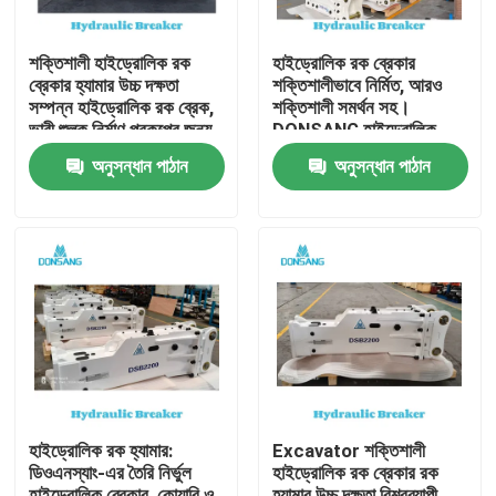
শক্তিশালী হাইড্রোলিক রক
হাইড্রোলিক রক ব্রেকার
ব্রেকার হ্যামার উচ্চ দক্ষতা
শক্তিশালীভাবে নির্মিত, আরও
সম্পন্ন হাইড্রোলিক রক ব্রেক,
শক্তিশালী সমর্থন সহ।
ভারী শুল্ক নির্মাণ প্রকল্পের জন্য,
DONSANG হাইড্রোলিক
পাথর ভাঙ্গা থেকে পুনর্ব্যবহার
ব্রেকার, ২৪/৭ বিশেষজ্ঞ সহায়তা
অনুসন্ধান পাঠান
অনুসন্ধান পাঠান
পর্যন্ত DONSANG বহুমুখী
সহ। হাইড্রোলিক রক হ্যামার
হাইড্রোলিক ব্রেকার, OEM
অ্যাটাচমেন্ট, নির্মাণ যন্ত্রাংশ
ওয়ারেন্টি সহ
প্রস্তুতকারক।
বাড়ি
পণ্য
হাইড্রোলিক রক হ্যামার:
Excavator শক্তিশালী
ডিওএনস্যাং-এর তৈরি নির্ভুল
হাইড্রোলিক রক ব্রেকার রক
VR প্রদর্শন
হাইড্রোলিক ব্রেকার, কোয়ারি ও
হ্যামার উচ্চ দক্ষতা বিশ্বব্যাপী