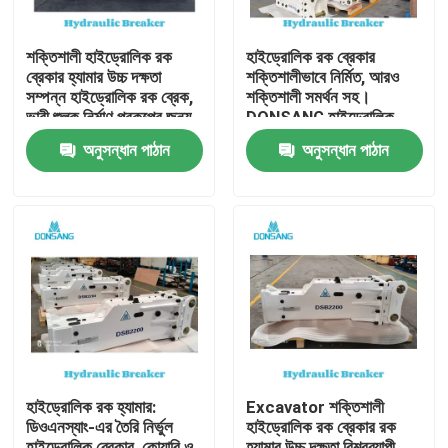
শক্তিশালী হাইড্রোলিক রক
হাইড্রোলিক রক ব্রেকার
ব্রেকার হ্যামার উচ্চ দক্ষতা
শক্তিশালীভাবে নির্মিত, আরও
সম্পন্ন হাইড্রোলিক রক ব্রেক,
শক্তিশালী সমর্থন সহ।
ভারী শুল্ক নির্মাণ প্রকল্পের জন্য,
DONSANG হাইড্রোলিক
পাথর ভাঙ্গা থেকে পুনর্ব্যবহার
ব্রেকার, ২৪/৭ বিশেষজ্ঞ সহায়তা
অনুসন্ধান পাঠান
অনুসন্ধান পাঠান
পর্যন্ত DONSANG বহুমুখী
সহ। হাইড্রোলিক রক হ্যামার
হাইড্রোলিক ব্রেকার, OEM
অ্যাটাচমেন্ট, নির্মাণ যন্ত্রাংশ
ওয়ারেন্টি সহ
প্রস্তুতকারক।
বাড়ি
পণ্য
হাইড্রোলিক রক হ্যামার:
Excavator শক্তিশালী
ডিওএনস্যাং-এর তৈরি নির্ভুল
হাইড্রোলিক রক ব্রেকার রক
VR প্রদর্শন
হাইড্রোলিক ব্রেকার, কোয়ারি ও
হ্যামার উচ্চ দক্ষতা বিশ্বব্যাপী