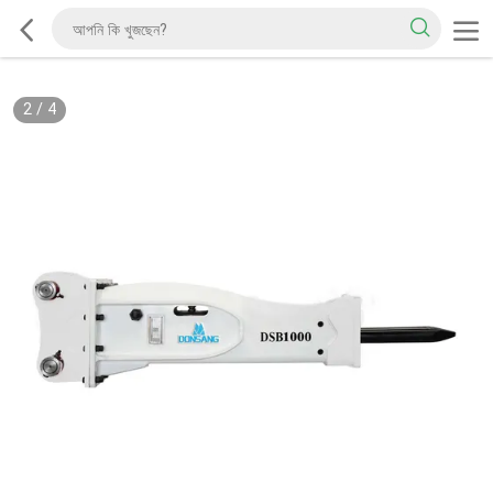
2
/
4