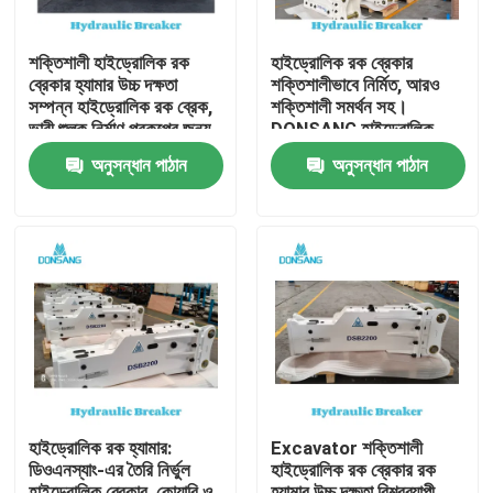
শক্তিশালী হাইড্রোলিক রক
হাইড্রোলিক রক ব্রেকার
ব্রেকার হ্যামার উচ্চ দক্ষতা
শক্তিশালীভাবে নির্মিত, আরও
সম্পন্ন হাইড্রোলিক রক ব্রেক,
শক্তিশালী সমর্থন সহ।
ভারী শুল্ক নির্মাণ প্রকল্পের জন্য,
DONSANG হাইড্রোলিক
পাথর ভাঙ্গা থেকে পুনর্ব্যবহার
ব্রেকার, ২৪/৭ বিশেষজ্ঞ সহায়তা
অনুসন্ধান পাঠান
অনুসন্ধান পাঠান
পর্যন্ত DONSANG বহুমুখী
সহ। হাইড্রোলিক রক হ্যামার
হাইড্রোলিক ব্রেকার, OEM
অ্যাটাচমেন্ট, নির্মাণ যন্ত্রাংশ
ওয়ারেন্টি সহ
প্রস্তুতকারক।
বাড়ি
পণ্য
হাইড্রোলিক রক হ্যামার:
Excavator শক্তিশালী
ডিওএনস্যাং-এর তৈরি নির্ভুল
হাইড্রোলিক রক ব্রেকার রক
VR প্রদর্শন
হাইড্রোলিক ব্রেকার, কোয়ারি ও
হ্যামার উচ্চ দক্ষতা বিশ্বব্যাপী