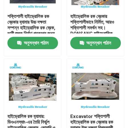
শক্তিশালী হাইড্রোলিক রক
হাইড্রোলিক রক ব্রেকার
ব্রেকার হ্যামার উচ্চ দক্ষতা
শক্তিশালীভাবে নির্মিত, আরও
সম্পন্ন হাইড্রোলিক রক ব্রেক,
শক্তিশালী সমর্থন সহ।
ভারী শুল্ক নির্মাণ প্রকল্পের জন্য,
DONSANG হাইড্রোলিক
পাথর ভাঙ্গা থেকে পুনর্ব্যবহার
ব্রেকার, ২৪/৭ বিশেষজ্ঞ সহায়তা
অনুসন্ধান পাঠান
অনুসন্ধান পাঠান
পর্যন্ত DONSANG বহুমুখী
সহ। হাইড্রোলিক রক হ্যামার
হাইড্রোলিক ব্রেকার, OEM
অ্যাটাচমেন্ট, নির্মাণ যন্ত্রাংশ
ওয়ারেন্টি সহ
প্রস্তুতকারক।
বাড়ি
পণ্য
হাইড্রোলিক রক হ্যামার:
Excavator শক্তিশালী
ডিওএনস্যাং-এর তৈরি নির্ভুল
হাইড্রোলিক রক ব্রেকার রক
VR প্রদর্শন
হাইড্রোলিক ব্রেকার, কোয়ারি ও
হ্যামার উচ্চ দক্ষতা বিশ্বব্যাপী