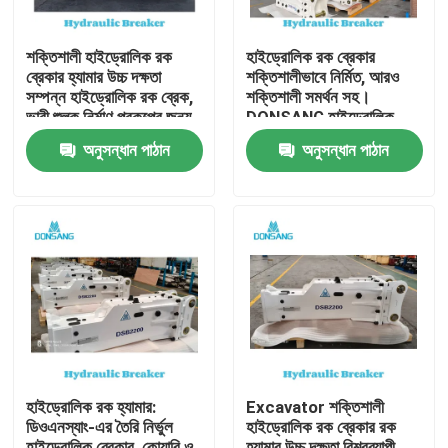
শক্তিশালী হাইড্রোলিক রক
হাইড্রোলিক রক ব্রেকার
ব্রেকার হ্যামার উচ্চ দক্ষতা
শক্তিশালীভাবে নির্মিত, আরও
সম্পন্ন হাইড্রোলিক রক ব্রেক,
শক্তিশালী সমর্থন সহ।
ভারী শুল্ক নির্মাণ প্রকল্পের জন্য,
DONSANG হাইড্রোলিক
পাথর ভাঙ্গা থেকে পুনর্ব্যবহার
ব্রেকার, ২৪/৭ বিশেষজ্ঞ সহায়তা
অনুসন্ধান পাঠান
অনুসন্ধান পাঠান
পর্যন্ত DONSANG বহুমুখী
সহ। হাইড্রোলিক রক হ্যামার
হাইড্রোলিক ব্রেকার, OEM
অ্যাটাচমেন্ট, নির্মাণ যন্ত্রাংশ
ওয়ারেন্টি সহ
প্রস্তুতকারক।
বাড়ি
পণ্য
হাইড্রোলিক রক হ্যামার:
Excavator শক্তিশালী
ডিওএনস্যাং-এর তৈরি নির্ভুল
হাইড্রোলিক রক ব্রেকার রক
VR প্রদর্শন
হাইড্রোলিক ব্রেকার, কোয়ারি ও
হ্যামার উচ্চ দক্ষতা বিশ্বব্যাপী