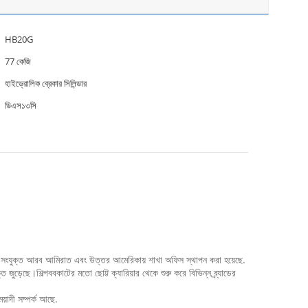
HB20G
77 কেজি
হাইড্রোলিক ব্রেকার সিলিন্ডার
ডিএস১৩সি
।এখন সংযুক্ত আরব আমিরাত এবং উত্তর আমেরিকায় শাখা অফিস স্থাপন করা হয়েছে.
ি জুড়েছে।শিল্পববকাটের মতো ছোট্ট ক্যারিয়ার থেকে শুরু করে বিভিন্ন ব্র্যাডের
েয়াদী সম্পর্ক আছে.