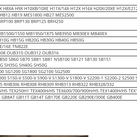
 H8XA H9X H10XB/10XE H11X/14X H12X H16X H20X/20XE H12X/E21
HB12 HB19 MES1800 HB27 MES2500
BRP100 BRP130 BRP125 BRH250
MB1500/1550 MB1950/1875 MB3950 MB30EX MB40EX
B10G HB15G HB20G HB30G HB40G HB50G
E/16E TNB22E
08 OUB310 OUB312 OUB316
SB50 SB60 SB70 SB81 SB81 NSB100 SB121 SB130 SB151
0G SH35G SH40G SH50G
00 SG1200 SG1800 SG2100 SG2500
150-V S500-V S900-V S1300-V S1800-V S2200-1 S2200-2 S2500 
5 RHB306 RHB308 RHB309 RHB313 RHB322 RHB328/332
H/HS TEX250H1 TEX400H/HS TEX600/700/900H/HS TEX1400H/HS TEX
 GB8AT GB11T GB14T GB170E GB220E GB290E/300E GB400E