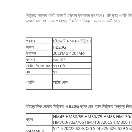
সিলিন্ডার সমন্বয় একটি জলবাহী ব্রেকার হ্যামারের মূল অংশ। এটি মূলত একটি সি
আঘাত করে, যখন তেল প্রবাহের দিকনির্দেশ নিয়ন্ত্রণ করতে ভালভটি ঘোরে।
প্রকার
হাইড্রোলিক ব্রেকার সিলিন্ডার
মডেল
HB20G
উপাদান
20CrMo 42CrMo
ব্যাসার্ধ
১৩৫ মিমি
মাথার পিছনের ওজন
৭৭ কেজি
রঙ
মূল
প্যাকিং
কাঠের কেস
হাইড্রোলিক ব্রেকার সিলিন্ডার HB20G ব্যাক হেড গ্যাস সিলিন্ডার অন্যান্য বিব
HM45 HM50/55 HM60/75 HM85 HM130/
ক্রুপ
HM700/702/705 HM710/720CS HM800 H
S21 S20/22 S23/D30 S24 S25 S26 S29 S
RAMMER