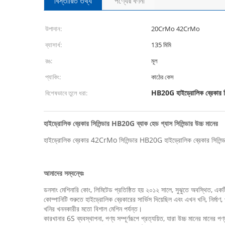
বিস্তারিত তথ্য
পণ্যের বর্ণনা
উপাদান:
20CrMo 42CrMo
ব্যাসার্ধ:
135 মিমি
রঙ:
মূল
প্যাকিং:
কাঠের কেস
HB20G হাইড্রোলিক ব্রেকার সি
বিশেষভাবে তুলে ধরা:
হাইড্রোলিক ব্রেকার সিলিন্ডার HB20G ব্যাক হেড গ্যাস সিলিন্ডার উচ্চ মানের
হাইড্রোলিক ব্রেকার 42CrMo সিলিন্ডার HB20G হাইড্রোলিক ব্রেকার সিলিন্ডার 
আমাদের সম্বন্ধেঃ
ডনসাং মেশিনারি কোং, লিমিটেড প্রতিষ্ঠিত হয় ২০১২ সালে, সুঝুতে অবস্থিত, এক
কোম্পানিটি শুরুতে হাইড্রোলিক ব্রেকারের সার্ভিস দিয়েছিল এবং এখন খনি, নির্মাণ, 
খনির খননকারীর মতো বিশাল মেশিন পর্যন্ত।
কারখানার 6S ব্যবস্থাপনা, পণ্য সম্পূর্ণরূপে প্রত্যয়িত, যারা উচ্চ মানের মানের পণ্য