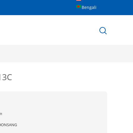
Bengali
S13C
ীন
DONSANG