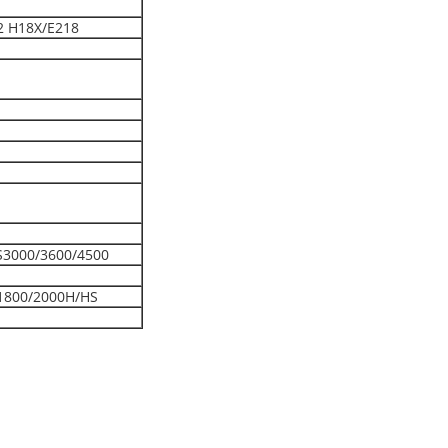
2 H18X/E218
S3000/3600/4500
1800/2000H/HS