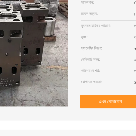
সাক্ষ্যদান:
মডেল নম্বার:
ন্যূনতম চাহিদার পরিমাণ:
আ
মূল্য:
আ
প্যাকেজিং বিবরণ:
ক
ডেলিভারি সময়:
২
পরিশোধের শর্ত:
আ
যোগানের ক্ষমতা:
3
এখন যোগাযোগ