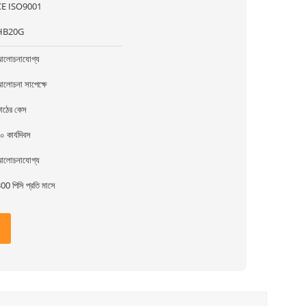
CE ISO9001
HB20G
লোচনাযোগ্য
লোচনা সাপেক্ষে
াঠের কেস
০ কার্যদিবস
লোচনাযোগ্য
00 পিসি প্রতি মাসে