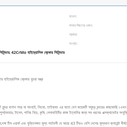
মডেল:
মাথার পিছনের ওজন:
প্রকার:
সংখ্যা:
লিন্ডার
42CrMo হাইড্রোলিক ব্রেকার সিলিন্ডার
,
হাইড্রোলিক ব্রেকার খুচরা যন্ত্র
টি সুন্দর বাগান শহর যা সাংহাই, নিংবো, তাইক্যাং এর মতো বেশ কয়েকটি সমুদ্র বন্দরের কাছাকাছি
পুনর্ব্যবহার, টানেল, পানির নিচে, কৃষি, সেনাবাহিনীর কাজ ইত্যাদির জন্য সব ধরনের এক্সক্যাভেটর সংযুক্ত
,দক্ষ টিম ওয়ার্ক এবং যুক্তিসঙ্গত মূল্য শর্তাবলী যে আছে 43 টিরও বেশি দেশের মূল্যবান ক্লায়েন্ট দীর্ঘম