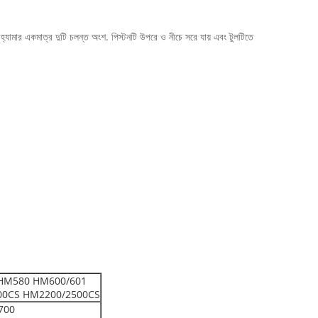
 হ্যামার একমাত্র দুটি চলন্ত অংশ. পিস্টনটি উপরে ও নীচে সরে যায় এবং টুলটিতে
HM580 HM600/601
00CS HM2200/2500CS
700