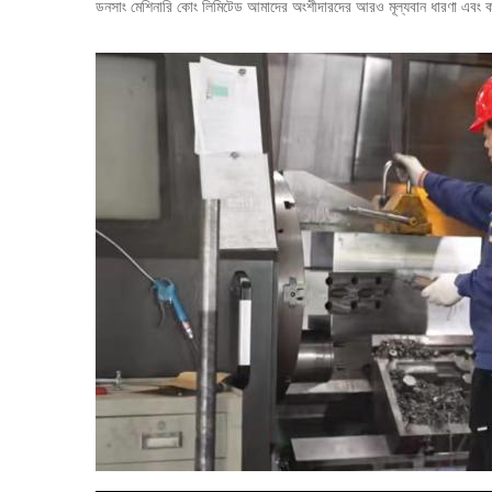
ডনসাং মেশিনারি কোং লিমিটেড আমাদের অংশীদারদের আরও মূল্যবান ধারণা এবং কর্ম 