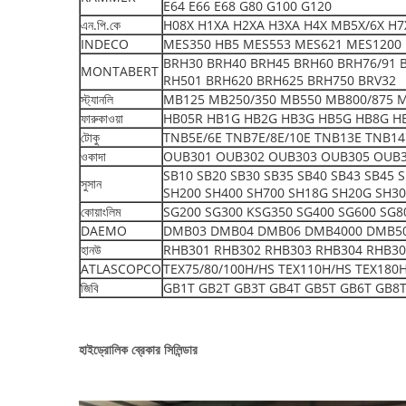
E64 E66 E68 G80 G100 G120
এন.পি.কে
H08X H1XA H2XA H3XA H4X MB5X/6X H7X
INDECO
MES350 HB5 MES553 MES621 MES1200 
BRH30 BRH40 BRH45 BRH60 BRH76/91 
MONTABERT
RH501 BRH620 BRH625 BRH750 BRV32
স্ট্যানলি
MB125 MB250/350 MB550 MB800/875 
ফারুকাওয়া
HB05R HB1G HB2G HB3G HB5G HB8G H
টোকু
TNB5E/6E TNB7E/8E/10E TNB13E TNB14
ওকাদা
OUB301 OUB302 OUB303 OUB305 OUB3
SB10 SB20 SB30 SB35 SB40 SB43 SB45 
সুসান
SH200 SH400 SH700 SH18G SH20G SH3
কোয়াংলিম
SG200 SG300 KSG350 SG400 SG600 SG8
DAEMO
DMB03 DMB04 DMB06 DMB4000 DMB5000 S
হানউ
RHB301 RHB302 RHB303 RHB304 RHB30
ATLASCOPCO
TEX75/80/100H/HS TEX110H/HS TEX180
জিবি
GB1T GB2T GB3T GB4T GB5T GB6T GB8T
হাইড্রোলিক ব্রেকার সিলিন্ডার