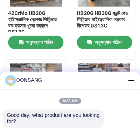
42CrMo HB20G
HB20G HB30G ফ্রন্ট হেড
আমাদের সম্পর্কে
হাইড্রোলিক ব্রেকার সিলিন্ডার
সিলিন্ডার হাইড্রোলিক ব্রেকার
রক হ্যামার খুচরা যন্ত্রাংশ
রিপেয়ার DS13C
DS13C
কারখানা ভ্রমণ
অনুসন্ধান পাঠান
অনুসন্ধান পাঠান
মান নিয়ন্ত্রণ
যোগাযোগ করুন
DONSANG
উদ্ধৃতির জন্য আবেদন
6:28 AM
Good day, what product are you looking 
হাইড্রোলিক রক ব্রেকার
for?
এসবি১২১ ব্যাক হেড
42CrMo HB20G
হাইড্রোলিক ব্রেকার সিলিন্ডার
হাইড্রোলিক ব্রেকার সিলিন্ডার
এক্সক্যাভেটর হাইড্রোলিক রক
হাইড্রোলিক ব্রেকার খুচরা
খননকারী হাইড্রোলিক ব্রেকার