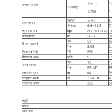
1২৮০ ~
1
অপারেশন চাপ
পিএসআই
1,706
1
l/min
২৫-৪৫
৪
তেল প্রবাহ
জিপিএম
6.6~11.9
7.
প্রভাবের হার
bpm
৫৫০ থেকে ১০০০
৪
নাইট্রোজেন
বার
১৪-১৭
১৪
মিমি
53
6
চিজেল ব্যাসার্ধ
ইঞ্চি
2.08
2
সিজেলের দৈর্ঘ্য
মিমি
550
7
সিজেলের ওজন
কেজি
9
1
মিমি
13
1
নলের আকার
ইঞ্চি
PF1/2"
P
গোলমাল স্তর
m
৪/৮
5
উপযুক্ত এক্সকা
টন
2.১-৪।0
4
আঘাতের শক্তি
j
355
5
পয়েন্ট
মডেল
মোট দৈর্ঘ্য