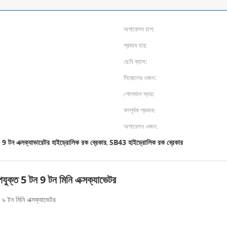
অপারেশন চাপ:
প্রভাব হার:
ছেনি ব্যাস:
সিজেলের ওজন:
গোলমাল স্তর:
বলপূর্বক প্রভাব:
অপারেশন ওজন:
9 টন এক্সক্যাভারেটর হাইড্রোলিক রক ব্রেকার
SB43 হাইড্রোলিক রক ব্রেকার
,
,
পযুক্ত 5 টন 9 টন মিনি এক্সক্যাভেটর
৯ টন মিনি এক্সক্যাভেটর