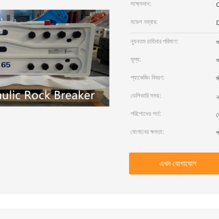
সাক্ষ্যদান:
মডেল নম্বার:
ন্যূনতম চাহিদার পরিমাণ:
আ
মূল্য:
আ
প্যাকেজিং বিবরণ:
স
ডেলিভারি সময়:
২
পরিশোধের শর্ত:
ন
যোগানের ক্ষমতা:
প
এখন যোগাযোগ