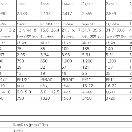
৫৬৪ ~
1৭০৬
1৭০৬
1৯৯০ ~
2২৭৫ ~
2২৭৫ ~
2
,990
2,133
2,133
2,417
2,559
2,559
2
০-৭০
৫০-৯০
৬০ থেকে ১০০
৮০-১২০
১২০-১৫০
১২০-১৫০
1
9 ~ 13.2
13.২~২৩।8
15.8~26.4
21.১~৩১।7
31.7~39.6
31.7~39.6
4
৫০-৯৫০
৪০০ থেকে ৯০০
৪০০-৮০০
৪৫০-৬৩০
৩৫০ থেকে ৫০০
২৫০ থেকে ৪০০
৩
-১৭
১৪-১৭
১৪-১৭
১৪-১৭
১৪-১৭
১৪-১৭
১
8
75
85
100
135
140
1
.67
2.95
3.34
3.93
5.31
5.51
5
00
750
850
1,000
1,200
1,200
1
8
29
32
57
121
137
1
3
13
19
19
25
25
2
F1/2"
PF1/2"
PF3/4"
PF3/4"
PF1"
PF1"
P
/10
৬/১২
৬/১২
৭/১৪
16-22
16-22
২
.৮-৮।0
6.0~9.0
8.0 ~ 12.5
১২-১৫
২০-২৬
২২-২৭
২
60
790
1320
1980
3450
3720
5
ডিএসবি৫৩ ((ওপেন টাইপ)
1719