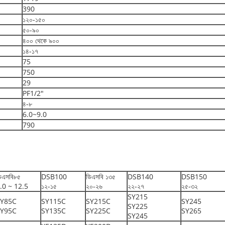
390
১২০-১৫০
৫০-৯০
৪০০ থেকে ৯০০
১৪-১৭
75
750
29
PF1/2"
৪-৮
6.0~9.0
790
িএসবি৮৫
DSB100
ডিএসবি ১৩৫
DSB140
DSB150
.0 ~ 12.5
১২-১৫
২০-২৬
২২-২৭
২৫-৩২
SY215
SY85C
SY115C
SY215C
SY245
SY225
SY95C
SY135C
SY225C
SY265
SY245