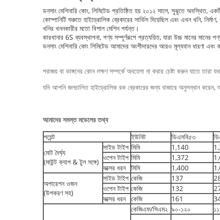
ডনসাং মেশিনারি কোং, লিমিটেড প্রতিষ্ঠিত হয় ২০১২ সালে, সুঝুতে অবস্থিত, এক
কোম্পানিটি শুরুতে হাইড্রোলিক ব্রেকারের সার্ভিস দিয়েছিল এবং এখন খনি, নির্মাণ, 
খনির খননকারীর মতো বিশাল মেশিন পর্যন্ত।
কারখানার 6S ব্যবস্থাপনা, পণ্য সম্পূর্ণরূপে প্রত্যয়িত, যারা উচ্চ মানের মানের পণ্য
ডনসাং মেশিনারি কোং লিমিটেড আমাদের অংশীদারদের আরও মূল্যবান ধারণা এবং কর্ম 
পরাজয় বা ভাঙ্গনের কোন লক্ষণ সম্পর্কে অবহেলা না করার চেষ্টা করুন যাতে তারা 
যদি আপনি জলচালিত হাইড্রোলিক রক ব্রেকারের জন্য বাজারে অনুসন্ধান করেন, আ
আমাদের সমস্ত মডেলের তথ্য
পয়েন্ট
ইউনিট
ডিএসবি৫৩
ডি
সাইড টাইপ
মিমি
1,140
1
মোট দৈর্ঘ্য
ওপেন টাইপ
মিমি
1,372
1
(মাউন্ট ক্যাপ & টুল সঙ্গে)
বক্সের ধরন
মিমি
1,400
1
সাইড টাইপ
কেজি
137
2
অপারেশন ওজন
ওপেন টাইপ
কেজি
132
2
(উপকরণ সহ)
বক্সের ধরন
কেজি
161
3
কেজিএফ/সিএম২
৯০-১২০
১১