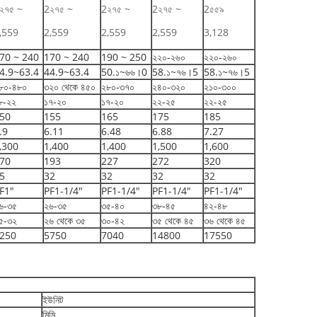
২৭৫ ~
2২৭৫ ~
2২৭৫ ~
2২৭৫ ~
2৫৫৯
,559
2,559
2,559
2,559
3,128
70 ~ 240
170 ~ 240
190 ~ 250
২২০-২৬০
২২০-২৬০
4.9~63.4
44.9~63.4
50.১~৬৬।0
58.১~৭৬।5
58.১~৭৬।5
৮০-৪৮০
৩২০ থেকে ৪৫০
২৮০-৩৭০
২৪০-৩২০
২১০-৩০০
৮-২২
১৭-২০
১৭-২০
২২-২৫
২২-২৫
50
155
165
175
185
.9
6.11
6.48
6.88
7.27
,300
1,400
1,400
1,500
1,600
70
193
227
272
320
5
32
32
32
32
F1"
PF1-1/4"
PF1-1/4"
PF1-1/4"
PF1-1/4"
৬-৩৫
২৬-৩৫
৩৫-৪০
৩৮-৪৫
৪২-৪৮
৫-৩২
২৬ থেকে ৩৫
৩০-৪২
৩৫ থেকে ৪৫
৩৬ থেকে ৪৫
250
5750
7040
14800
17550
ইউনিট
মিমি