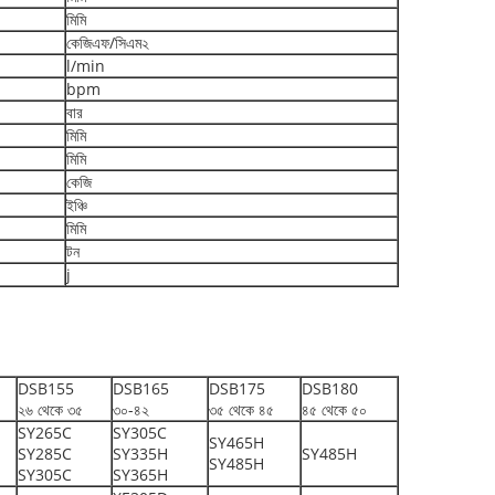
মিমি
কেজিএফ/সিএম২
l/min
bpm
বার
মিমি
মিমি
কেজি
ইঞ্চি
মিমি
টন
j
DSB155
DSB165
DSB175
DSB180
২৬ থেকে ৩৫
৩০-৪২
৩৫ থেকে ৪৫
৪৫ থেকে ৫০
SY265C
SY305C
SY465H
SY285C
SY335H
SY485H
SY485H
SY305C
SY365H