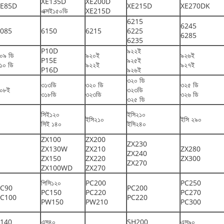
XE135D
XE200D
XE85D
XE215D
XE270DK
এক্সই১৫০ডি
XE215D
6215
6245
085
6150
6215
6225
6285
6235
P10D
৯২২ই
০৯ ডি
৯২০ই
৯২৬ই
P15E
৯২৫ই
১০ ডি
৯২২ই
৯২৭ই
P16D
৯২৬ই
৩২০ ডি
৩১৩ডি
৩২০ ডি
৩২৫ ডি
০৮ই
৩২৩ডি
৩১৮ডি
৩২৩ডি
৩২৬ ডি
৩২৫ ডি
সিই১২০
ইসি২১০
ইসি২১০
ইসি ২৯০
সিই ১৪০
ইসি২৪০
ZX100
ZX200
ZX230
ZX130W
ZX210
ZX280
ZX240
ZX150
ZX220
ZX300
ZX270
ZX100WD
ZX270
পিসি১২০
PC200
PC250
PC90
PC200
PC150
PC220
PC270
PC100
PC220
PW150
PW210
PC300
140
এস৪০
SH200
এস৯০