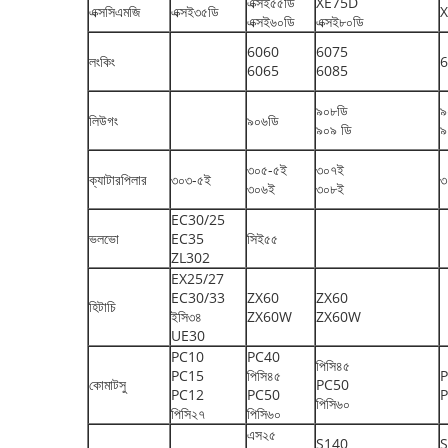
এক্সই৫৫ডি
XE75D
এক্সসিএমজি
এক্সই৩৫ডি
এক্সই৬০ডি
এক্সই৮০ডি
6060
6075
লংকিং
6
6065
6085
৯০৮ডি
৯
লিউগং
৯০৬ডি
৯০৯ ডি
৯
৩০৫-৫ই
৩০৭ই
ক্যাটারপিলার
৩০৩-৫ই
৩
৩০৬ই
৩০৮ই
EC30/25
ভলভো
EC35
সিই৫৫
ZL302
EX25/27
EC30/33
ZX60
ZX60
হিটাচি
ইসি৩৪
ZX60W
ZX60W
UE30
PC10
PC40
পিসি৪৫
PC15
পিসি৪৫
কোমাটসু
PC50
PC12
PC50
পিসি৬০
পিসি২৭
পিসি৬০
এস২৫
S140
S