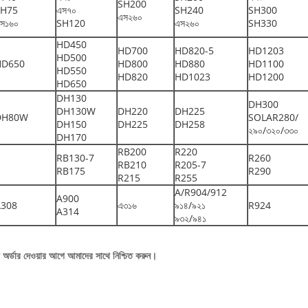
SH200
SH75
এস৭০
SH240
SH300
এস২৬০
স১৬০
SH120
এস২৬০
SH330
HD450
HD700
HD820-5
HD1203
HD500
HD650
HD800
HD880
HD1100
HD550
HD820
HD1023
HD1200
HD650
DH130
DH300
DH130W
DH220
DH225
DH80W
SOLAR280/
DH150
DH225
DH258
২৯০/৩২০/৩৩০
DH170
RB200
R220
RB130-7
R260
RB210
R205-7
RB175
R290
R215
R255
A/R904/912
A900
A308
এ৩১৬
৯১৪/৯২১
R924
A314
৯৩২/৯৪১
া অর্ডার দেওয়ার আগে আমাদের সাথে নিশ্চিত করুন।