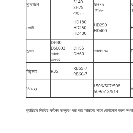
S140
সুমিটোমো
SH75
SH75
এস১৬০
এ
এস১৮০
HD180
HD250
কেটো
HD250
HD400
HD400
DH30
DSL602
DH55
ডুসান
সোলার ৭০
সোলার
DH60
৩০/৩৫
RB55-7
হিউন্ডাই
R35
RB60-7
L506/507/508
লিবেহের
509/512/514
ক্যারিয়ার লিস্টের সর্বশেষ সংস্করণ দয়া করে আমাদের সাথে যোগাযোগ করুন অথব