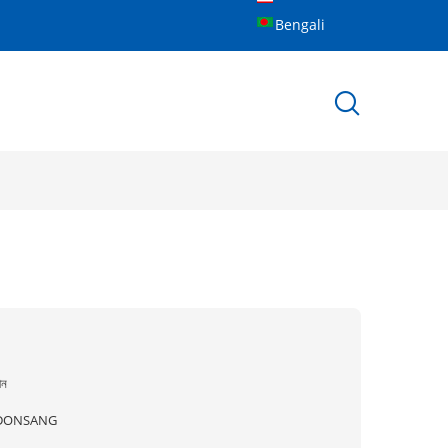
Bengali
ীন
DONSANG