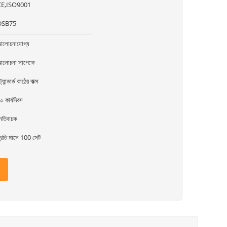
CE,ISO9001
DSB75
লোচনাযোগ্য
লোচনা সাপেক্ষে
্ট্যান্ডার্ড কাঠের বাক্স
০ কার্যদিবস
েতিবাচক
্রতি মাসে 100 সেট