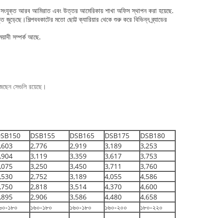
।এখন সংযুক্ত আরব আমিরাত এবং উত্তর আমেরিকায় শাখা অফিস স্থাপন করা হয়েছে.
ি জুড়েছে।শিল্পববকাটের মতো ছোট্ট ক্যারিয়ার থেকে শুরু করে বিভিন্ন ব্র্যাডের
েয়াদী সম্পর্ক আছে.
জছেন সেগুলি রয়েছে।
SB150
DSB155
DSB165
DSB175
DSB180
,603
2,776
2,919
3,189
3,253
,904
3,119
3,359
3,617
3,753
,075
3,250
3,450
3,711
3,760
,530
2,752
3,189
4,055
4,586
,750
2,818
3,514
4,370
4,600
,895
2,906
3,586
4,480
4,658
৬০-১৮০
১৬০-১৮০
১৬০-১৮০
১৬০-২০০
১৮০-২২০