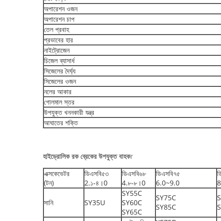
অপারেশন ওজন
অপারেশন চাপ
তেল প্রবাহ
প্রভাবের হার
নাইট্রোজেন
চিজেল ব্যাসার্ধ
সিজেলের দৈর্ঘ্য
সিজেলের ওজন
নলের আকার
গোলমাল স্তর
উপযুক্ত খননকারী যন্ত্র
আঘাতের শক্তি
হাইড্রোলিক রক ব্রেকের উপযুক্ত বাহক
r
এক্সকেভেটর
ডিএসবি৫৩
ডিএসবি৬৮
ডিএসবি৭৫
ড
(টন)
2.১-৪।0
4.৮-৮।0
6.0~9.0
8
SY55C
SY75C
সানি
SY35U
SY60C
SY85C
SY65C