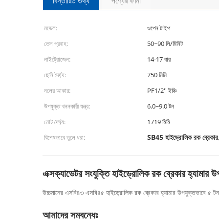
বিস্তারিত তথ্য
পণ্যের বর্ণনা
মডেল:
ওপেন টাইপ
তেল প্রবাহ:
50~90 লি/মিনিট
নাইট্রোজেন:
14-17 বার
ছেনি দৈর্ঘ্য:
750 মিমি
নলের আকার:
PF1/2'' ইঞ্চি
উপযুক্ত খননকারী যন্ত্র:
6.0~9.0 টন
মোট দৈর্ঘ্য:
1719 মিমি
SB45 হাইড্রোলিক রক ব্রেকার
বিশেষভাবে তুলে ধরা:
এক্সক্যাভেটর সংযুক্তি হাইড্রোলিক রক ব্রেকার হ্যামার উ
উচ্চমানের এসবি৪৩ এসবি৪৫ হাইড্রোলিক রক ব্রেকার হ্যামার উপযুক্তভাবে ৫ টন 
আমাদের সম্বন্ধেঃ