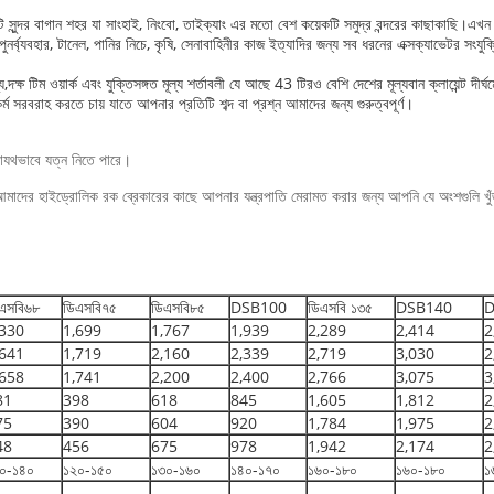
টি সুন্দর বাগান শহর যা সাংহাই, নিংবো, তাইক্যাং এর মতো বেশ কয়েকটি সমুদ্র বন্দরের কাছাকাছি
পুনর্ব্যবহার, টানেল, পানির নিচে, কৃষি, সেনাবাহিনীর কাজ ইত্যাদির জন্য সব ধরনের এক্সক্যাভেটর সংযুক্ত
,দক্ষ টিম ওয়ার্ক এবং যুক্তিসঙ্গত মূল্য শর্তাবলী যে আছে 43 টিরও বেশি দেশের মূল্যবান ক্লায়েন্ট দীর্ঘম
সরবরাহ করতে চায় যাতে আপনার প্রতিটি শব্দ বা প্রশ্ন আমাদের জন্য গুরুত্বপূর্ণ।
যথাযথভাবে যত্ন নিতে পারে।
মাদের হাইড্রোলিক রক ব্রেকারের কাছে আপনার যন্ত্রপাতি মেরামত করার জন্য আপনি যে অংশগুলি খুঁ
এসবি৬৮
ডিএসবি৭৫
ডিএসবি৮৫
DSB100
ডিএসবি ১৩৫
DSB140
D
,330
1,699
1,767
1,939
2,289
2,414
2
,641
1,719
2,160
2,339
2,719
3,030
2
,658
1,741
2,200
2,400
2,766
3,075
3
81
398
618
845
1,605
1,812
2
75
390
604
920
1,784
1,975
2
48
456
675
978
1,942
2,174
2
০-১৪০
১২০-১৫০
১৩০-১৬০
১৪০-১৭০
১৬০-১৮০
১৬০-১৮০
১