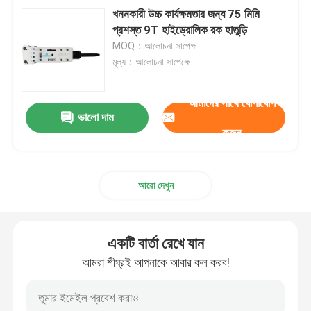
খননকারী উচ্চ কার্যক্ষমতার জন্য 75 মিমি
প্রশস্ত 9T হাইড্রোলিক রক হাতুড়ি
MOQ：আলোচনা সাপেক্ষ
মূল্য：আলোচনা সাপেক্ষে
আমাদের সাথে যোগাযোগ
ভালো দাম
করুন
আরো দেখুন
একটি বার্তা রেখে যান
আমরা শীঘ্রই আপনাকে আবার কল করব!