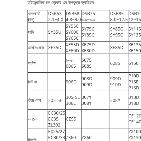
হাইড্রোলিক রক ব্রেকার এর উপযুক্ত ক্যারিয়ার
খননকারী
DSB53
DSB68
DSB75
DSB85
DSB1
(টন)
2.1~4.0
4.8~8.0
৬.০~৯.০
8.0~12.5
12~15
SY55C
SY75C
SY85C
SY11
সানি
SY35U
SY60C
SY85C
SY95C
SY13
SY65C
XE55D
XE75D
XE13
এক্সসিএমজি
XE35D
XE85D
XE60D
XE80D
XE15
৬০৬০
6075
লংকিং
6085
6150
6065
6085
P10D
908D
909D
লিউগং
906D
P15E
909D
910D
P16D
305-5E
307ই
313D
শুঁয়াপোকা
303-5E
308ই
306E
308ই
318D
EC30/25
CE12
ভলভো
EC35
CE55
CE14
ZL302
EX25/27
ZX100
EC30/33
ZX60
ZX60
ZX13
হিটাচি