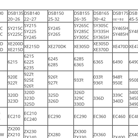
00
DSB135
DSB140
DSB150
DSB155
DSB165
DSB175
DSB
20~26
22~27
25-32
26~35
30~42
৩৫~৪৫
45-
SY215
SY265C
SY305C
5C
SY215C
SY245
SY465H
SY225
SY285C
SY335H
SY4
5C
SY225C
SY265
SY485H
SY245
SY305C
SY365H
5D
XE200D
XE305D
XE215D
XE270DK
XE305D
XE470D
XE4
0D
XE215D
XE370D
6215
6245
6285
6215
6225
6365
6490
649
6285
6365
6235
922ই
920E
926ই
033ই
948ই
925E
933ই
950
922ই
927ই
936ই
950E
926ই
320D
326D
340
320D
325D
339C
323D
329C
336D
345
323D
326D
340D
325D
330D
349
0
EC210
EC210
EC290
EC290
EC360
EC460
EC4
0
EC240
ZX200
ZX230
ZX300
0W
ZX210
ZX280
ZX360
ZX4
ZX240
ZX330
ZX400