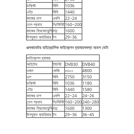
ডব্লিউ
মিমি
1036
এইচ
মিমি
1440
কাজের চাপ
এমপি
22~24
তেল প্রবাহ
লি/মিনিট
160~200
কাজের ফ্রিকোয়েন্সি
Hz
1600
উপযুক্ত ক্যারিয়ার
টন
29~36
এক্সকাভেটর হাইড্রোলিক ভাইব্রেশন হ্যামার
সমস্ত মডেল ডেটা
ভাইব্রেশন হ্যামার
আইটেম
ইউনিট
DVB30
DVB40
ওজন
কেজি
৩৩০০
4800
এল
মিমি
2750
3150
ডব্লিউ
মিমি
1036
1180
এইচ
মিমি
1440
1580
কাজের চাপ
এমপি
22~24
24~26
তেল প্রবাহ
লি/মিনিট
160~200
240~280
কাজের ফ্রিকোয়েন্সি
Hz
1600
1300
উপযুক্ত ক্যারিয়ার
টন
29~36
36~45