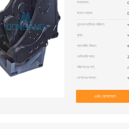
সাক্ষ্যদান:
মডেল নম্বার:
ন্যূনতম চাহিদার পরিমাণ:
আ
মূল্য:
আ
প্যাকেজিং বিবরণ:
স
ডেলিভারি সময়:
2
পরিশোধের শর্ত:
ন
যোগানের ক্ষমতা:
প
এখন যোগাযোগ