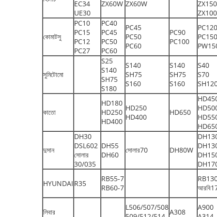
EC34
ZX60W
ZX60W
ZX150
UE30
ZX10
PC10
PC40
PC45
PC12
PC15
PC45
PC90
কোমাটসু
PC50
PC15
PC12
PC50
PC100
PC60
PW15
PC27
PC60
S25
S140
S140
S40
S140
সুমিটোমো
SH75
SH75
S70
SH75
S160
S160
SH12
S180
HD45
HD180
HD250
HD50
কাতো
HD250
HD650
HD400
HD55
HD400
HD65
DH30
DH13
DSL602
DH55
DH13
দুসান
সোলার70
DH80W
সোলার
DH60
DH15
30/035
DH17
RB55-7
RB130
HYUNDAI
R35
RB60-7
আরবি1
L506/507/508
A900
লিবার
A308
509/512/514
A314