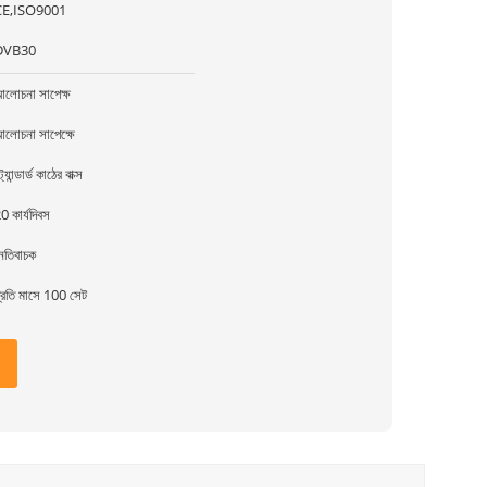
CE,ISO9001
DVB30
লোচনা সাপেক্ষ
লোচনা সাপেক্ষে
্ট্যান্ডার্ড কাঠের বাক্স
0 কার্যদিবস
েতিবাচক
্রতি মাসে 100 সেট