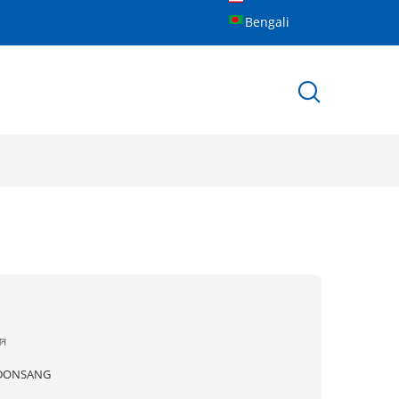
Bengali
ীন
DONSANG