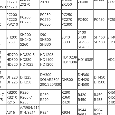
ZX220
ZX300
ZX400
ZX4
ZX270
ZX350
0WD
ZX270
0
PC200
PC250
PC250
PC200
0
PC220
PC270
PC270
PC400
PC450
PC5
PC220
0
PW210
PC300
PC300
S100
SH200
S90
SH200
S340
S430
SH460
SH4
SH240
SH300
S260
S390
SH400
SH480
SH5
0
S260
SH330
SH450
0
HD700
HD820-5
HD1203
0
HD1023R
HD800
HD880
HD1100
HD1638R
HD2
0
HD1430R
HD820
HD1023
HD1200
0
0
DH300
DH360
0W
DH220
DH225
DH450
SOLAR280/
DH300
DH420
0
DH225
DH258
DH500
290/320/330
DH500
0
RB200
R220
R290
R45
-7
R260
R420
R450
RB210
R205-7
R360
R45
75
R290
R450
R455
R215
R255
R420
R48
A/R904/912
R944
R964
A316
914/921/
R924
R934
R954
R974