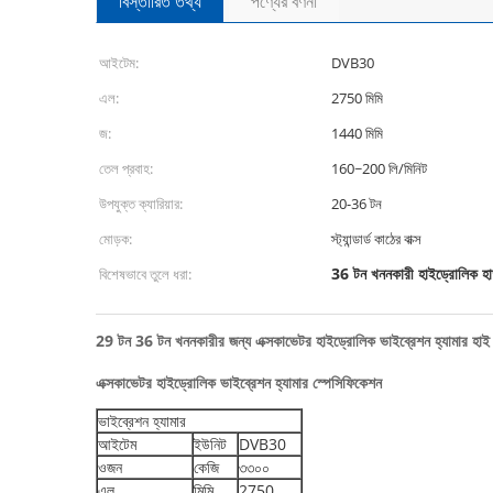
বিস্তারিত তথ্য
পণ্যের বর্ণনা
আইটেম:
DVB30
এল:
2750 মিমি
জ:
1440 মিমি
তেল প্রবাহ:
160~200 লি/মিনিট
উপযুক্ত ক্যারিয়ার:
20-36 টন
মোড়ক:
স্ট্যান্ডার্ড কাঠের বাক্স
36 টন খননকারী হাইড্রোলিক হাত
বিশেষভাবে তুলে ধরা:
29 টন 36 টন খননকারীর জন্য এক্সকাভেটর হাইড্রোলিক ভাইব্রেশন হ্যামার হাই পা
এক্সকাভেটর হাইড্রোলিক ভাইব্রেশন হ্যামার স্পেসিফিকেশন
ভাইব্রেশন হ্যামার
আইটেম
ইউনিট
DVB30
ওজন
কেজি
৩৩০০
এল
মিমি
2750