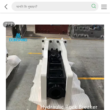
2
/
2