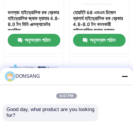
ডনস্যাং হাইড্রোলিক রক ব্রেকার
হোয়াইট 68 এমএম চিজেল
আমাদের সম্পর্কে
হাইড্রোলিক জ্যাক হ্যামার 4.8-
ব্যাসার্ধ হাইড্রোলিক রক ব্রেকার
8.0 টন মিনি এক্সক্যাভেটর
4.8-8.0 টন খননকারী
সংযুক্তি
হাইড্রোলিক জ্যাক হ্যামার
কারখানা ভ্রমণ
অনুসন্ধান পাঠান
অনুসন্ধান পাঠান
মান নিয়ন্ত্রণ
যোগাযোগ করুন
DONSANG
উদ্ধৃতির জন্য আবেদন
6:47 PM
Good day, what product are you looking 
হাইড্রোলিক রক ব্রেকার
for?
ব্যাকহো লোডার হাইড্রোলিক রক
এসবি৪৩ এসবি৪৫ হাইড্রোলিক
ব্রেকার হ্যামার 140 কেজিএফ /
রক ব্রেকার হ্যামার ৫ টন ৯ টন
সিএম 2 68 এমএম চিলের
মিনি এক্সক্যাভারের জন্য
খননকারী হাইড্রোলিক ব্রেকার