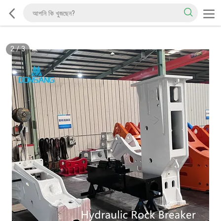
2
/
3