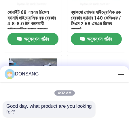
হোয়াইট 68 এমএম চিজেল
ব্যাকহো লোডার হাইড্রোলিক রক
আমাদের সম্পর্কে
ব্যাসার্ধ হাইড্রোলিক রক ব্রেকার
ব্রেকার হ্যামার 140 কেজিএফ /
4.8-8.0 টন খননকারী
সিএম 2 68 এমএম চিলের
হাইড্রোলিক জ্যাক হ্যামার
ব্যাসার্ধ
কারখানা ভ্রমণ
অনুসন্ধান পাঠান
অনুসন্ধান পাঠান
মান নিয়ন্ত্রণ
যোগাযোগ করুন
DONSANG
উদ্ধৃতির জন্য আবেদন
4:32 AM
Good day, what product are you looking 
হাইড্রোলিক রক ব্রেকার
for?
৮০০ বিপিএম হাইড্রোলিক জ্যাক
এসবি৪৩ এসবি৪৫ হাইড্রোলিক
হ্যামার ডিএসবি৮৫ মিনি
রক ব্রেকার হ্যামার ৫ টন ৯ টন
এক্সক্যাভার হাইড্রোলিক ব্রেকার
মিনি এক্সক্যাভারের জন্য
খননকারী হাইড্রোলিক ব্রেকার