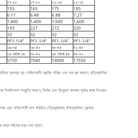
১৭-২০
১৭-২০
২২-২৫
২২-২৫
155
165
175
185
6.11
6.48
6.88
7.27
1,400
1,400
1,500
1,600
193
227
272
320
32
32
32
32
PF1-1/4"
PF1-1/4"
PF1-1/4"
PF1-1/4"
২৬-৩৫
৩৫-৪০
৩৮-৪৫
৪২-৪৮
২৬ থেকে ৩৫
৩০-৪২
৩৫ থেকে ৪৫
৪৫-৫০
5750
7040
14800
17550
্যাদিতে ব্যবহৃত হয়।শক্তিশালী ব্রেকিং শক্তি এবং কম শব্দ কারণে, হাইড্রোলিক
ইনস্টলেশন পয়েন্টের কারণে, তির্যক এবং রিংযুক্ত কাজের পৃষ্ঠের জন্য টাওয়ার
হালকা এবং শক্তিশালী বলে পরিচিত।ত্রিভুজাকার হাইড্রোলিক ব্রেকার
ার জন্য সর্বশেষ বন্ধ শেল গ্রহণ.