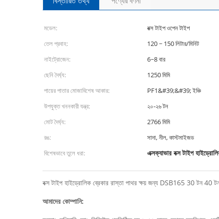
বিস্তারিত তথ্য
পণ্যের বর্ণনা
মডেল:
বক্স টাইপ ওপেন টাইপ
তেল প্রবাহ:
120 ~ 150 লিটার/মিনিট
নাইট্রোজেন:
6~8 বার
ছেনি দৈর্ঘ্য:
1250 মিমি
পায়ের পাতার মোজাবিশেষ আকার:
PF1&#39;&#39; ইঞ্চি
উপযুক্ত খননকারী যন্ত্র:
২০-২৬ টন
মোট দৈর্ঘ্য:
2766 মিমি
রঙ:
সাদা, নীল, কাস্টমাইজড
এক্সক্যাভার বক্স টাইপ হাইড্রোলি
বিশেষভাবে তুলে ধরা:
বক্স টাইপ হাইড্রোলিক ব্রেকার রাস্তা পাথর ক্ষয় জন্য DSB165 30 টন 40 ট
আমাদের কোম্পানি: