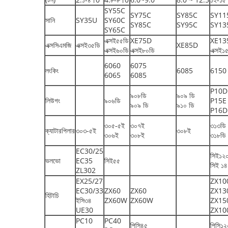
SY55C
SY75C
SY85C
SY11
সানি
SY35U
SY60C
SY85C
SY95C
SY13
SY65C
এক্সই৫৫ডি
XE75D
XE13
এক্সসিএমজি
এক্সই৩৫ডি
XE85D
এক্সই৬০ডি
এক্সই৮০ডি
এক্সই১
6060
6075
লংকিং
6085
6150
6065
6085
P10D
৯০৮ডি
৯০৯ ডি
লিউগং
৯০৬ডি
P15E
৯০৯ ডি
৯১০ ডি
P16D
৩০৫-৫ই
৩০৭ই
৩১৩ডি
ক্যাটারপিলার
৩০৩-৫ই
৩০৮ই
৩০৬ই
৩০৮ই
৩১৮ডি
EC30/25
সিই১২
ভলভো
EC35
সিই৫৫
সিই ১
ZL302
EX25/27
ZX10
EC30/33
ZX60
ZX60
ZX1
হিটাচি
ইসি৩৪
ZX60W
ZX60W
ZX15
UE30
ZX1
PC10
PC40
পিসি৪৫
পিসি১২