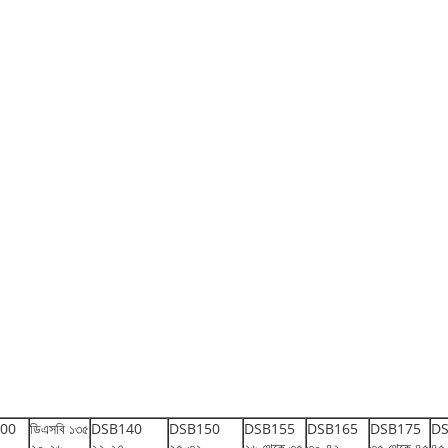
00
ডিএসবি ১৩৫
DSB140
DSB150
DSB155
DSB165
DSB175
DS
২০-২৬
২২-২৭
২৫-৩২
২৬ থেকে ৩৫
৩০-৪২
৩৫ থেকে ৪৫
৪৫