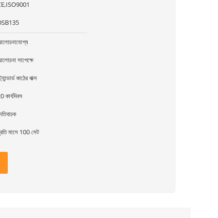
CE,ISO9001
DSB135
লোচনাযোগ্য
লোচনা সাপেক্ষে
্ট্যান্ডার্ড কাঠের বাক্স
0 কার্যদিবস
েতিবাচক
্রতি মাসে 100 সেট