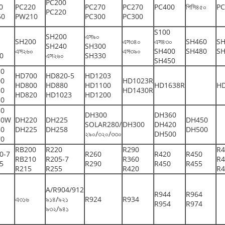
PC200
0
PC220
PC270
PC270
PC400
পিসি৪৫০
PC
PC220
50
PW210
PC300
PC300
S100
SH200
এস৯০
SH200
এস৩৪০
এস৪৩০
SH460
SH
SH240
SH300
এস২৬০
এস৩৯০
SH400
SH480
SH
0
এস২৬০
SH330
SH450
50
HD700
HD820-5
HD1203
00
HD1023R
HD800
HD880
HD1100
HD1638R
H
50
HD1430R
HD820
HD1023
HD1200
50
30
DH300
DH360
30W
DH220
DH225
DH450
SOLAR280/
DH300
DH420
50
DH225
DH258
DH500
২৯০/৩২০/৩৩০
DH500
70
RB200
R220
R290
R4
0-7
R260
R420
R450
RB210
R205-7
R360
R4
5
R290
R450
R455
R215
R255
R420
R4
A/R904/912
R944
R964
এ৩১৬
৯১৪/৯২১
R924
R934
R954
R974
৯৩২/৯৪১