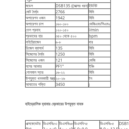
মডেল
DSB135 ((বক্সের ধরন)
ইউনিট
মোট দৈর্ঘ্য
2766
মিমি
অপারেশন ওজন
1942
মিমি
অপারেশন চাপ
১৬০-১৮০
কেজিএফ/সিএম২
তেল প্রবাহ
১২০-১৫০
l/min
প্রভাবের হার
৩৫০ থেকে ৫০০
bpm
নাইট্রোজেন
৬-৮
বার
চিজেল ব্যাসার্ধ
135
মিমি
সিজেলের দৈর্ঘ্য
1250
মিমি
সিজেলের ওজন
121
কেজি
নলের আকার
PF1"
ইঞ্চি
গোলমাল স্তর
১৬-২২
মিমি
উপযুক্ত খননকারী যন্ত্র
২০-২৬
টন
আঘাতের শক্তি
3450
j
হাইড্রোলিক হ্যামার ব্রেকারের উপযুক্ত বাহক
এক্সকেভেটর
ডিএসবি৫৩
ডিএসবি৬৮
ডিএসবি৭৫
ডিএসবি৮৫
DSB1
(টন)
2.১-৪।0
4.৮-৮।0
6.0~9.0
8.0 ~ 12.5
১২-১৫