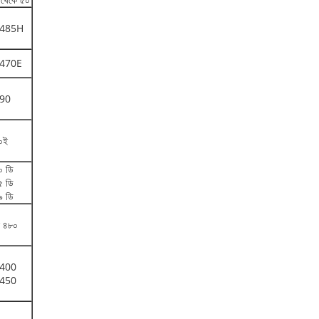
485H
470E
90
০ই
০ ডি
৫ ডি
৯ ডি
ি ৪৮০
400
450