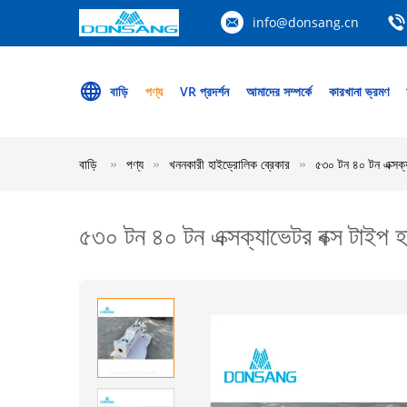
info@donsang.cn
বাড়ি
পণ্য
VR প্রদর্শন
আমাদের সম্পর্কে
কারখানা ভ্রমণ
বাড়ি
পণ্য
খননকারী হাইড্রোলিক ব্রেকার
৫৩০ টন ৪০ টন এক্সক্য
৫৩০ টন ৪০ টন এক্সক্যাভেটর বক্স টাইপ হ