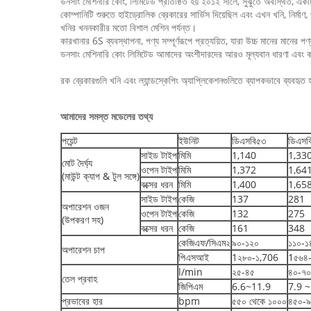
ডনসাং মেশিনারি কোং, লিমিটেড প্রতিষ্ঠিত হয় ২০১২ সালে, সুঝুতে অবস্থিত, এক
কোম্পানিটি শুরুতে হাইড্রোলিক ব্রেকারের সার্ভিস দিয়েছিল এবং এখন খনি, নির্মাণ, 
খনির খননকারীর মতো বিশাল মেশিন পর্যন্ত।
কারখানার 6S ব্যবস্থাপনা, পণ্য সম্পূর্ণরূপে প্রত্যয়িত, যারা উচ্চ মানের মানের পণ্য
ডনসাং মেশিনারি কোং লিমিটেড আমাদের অংশীদারদের আরও মূল্যবান ধারণা এবং কর্ম 
রক ব্রেকারগুলি খনি এবং ল্যান্ডস্কেপিং অ্যাপ্লিকেশনগুলিতে ব্যাপকভাবে ব্যব
আমাদের সমস্ত মডেলের তথ্য
পয়েন্ট
ইউনিট
ডিএসবি৫৩
ডিএসব
সাইড টাইপ
মিমি
1,140
1,33
মোট দৈর্ঘ্য
ওপেন টাইপ
মিমি
1,372
1,64
(মাউন্ট ক্যাপ & টুল সঙ্গে)
বক্সের ধরন
মিমি
1,400
1,65
সাইড টাইপ
কেজি
137
281
অপারেশন ওজন
ওপেন টাইপ
কেজি
132
275
(উপকরণ সহ)
বক্সের ধরন
কেজি
161
348
কেজিএফ/সিএম২
৯০-১২০
১১০-১
অপারেশন চাপ
পিএসআই
1২৮০-১,706
1৫৬৪
l/min
২৫-৪৫
৪০-৭০
তেল প্রবাহ
জিপিএম
6.6~11.9
7.9 ~
প্রভাবের হার
bpm
৫৫০ থেকে ১০০০
৪৫০-