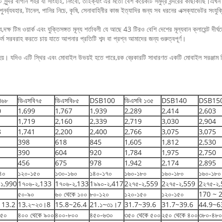
টি সুন্দর বাগান শহর যা সাংহাই, নিংবো, তাইক্যাং এর মতো বেশ কয়েকটি সমুদ্র বন্দরের কাছাকাছি
পুনর্ব্যবহার, টানেল, পানির নিচে, কৃষি, সেনাবাহিনীর কাজ ইত্যাদির জন্য সব ধরনের এক্সক্যাভেটর সংযুক্ত
,দক্ষ টিম ওয়ার্ক এবং যুক্তিসঙ্গত মূল্য শর্তাবলী যে আছে 43 টিরও বেশি দেশের মূল্যবান ক্লায়েন্ট দীর্ঘম
সরবরাহ করতে চায় যাতে আপনার প্রতিটি শব্দ বা প্রশ্ন আমাদের জন্য গুরুত্বপূর্ণ।
হৃত হয়। যদিও এটি স্থির এবং মোবাইল উভয়ই হতে পারে,রক ব্রেকারটি সাধারণত একটি মোবাইল সরঞ্জাম 
ি৬৮
ডিএসবি৭৫
ডিএসবি৮৫
DSB100
ডিএসবি ১৩৫
DSB140
DSB15
0
1,699
1,767
1,939
2,289
2,414
2,603
1
1,719
2,160
2,339
2,719
3,030
2,904
8
1,741
2,200
2,400
2,766
3,075
3,075
398
618
845
1,605
1,812
2,530
390
604
920
1,784
1,975
2,750
456
675
978
1,942
2,174
2,895
৪০
১২০-১৫০
১৩০-১৬০
১৪০-১৭০
১৬০-১৮০
১৬০-১৮০
১৬০-১৮০
-১,990
1৭০৬-২,133
1৭০৬-২,133
1৯৯০-২,417
2২৭৫-২,559
2২৭৫-২,559
2২৭৫-২
৫০-৯০
৬০ থেকে ১০০
৮০-১২০
১২০-১৫০
১২০-১৫০
170 ~ 
 13.2
13.২~২৩।8
15.8~26.4
21.১~৩১।7
31.7~39.6
31.7~39.6
44.9~6
৯৫০
৪০০ থেকে ৯০০
৪০০-৮০০
৪৫০-৬৩০
৩৫০ থেকে ৫০০
২৫০ থেকে ৪০০
৩৮০-৪৮০