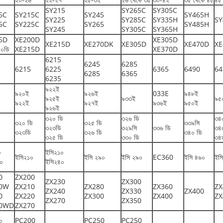
SY215
SY265C
SY305C
5C
SY215C
SY245
SY465H
SY225
SY285C
SY335H
SY
5C
SY225C
SY265
SY485H
SY245
SY305C
SY365H
5D
XE200D
XE305D
XE215D
XE270DK
XE305D
XE470D
XE
৫০ডি
XE215D
XE370D
6215
6245
6285
6215
6225
6365
6490
64
6285
6365
6235
৯২২ই
৯২০ই
৯২৬ই
033E
৯৪৮ই
৯২৫ই
৯৩৩ই
৯৫
৯২২ই
৯২৭ই
৯৩৬ই
৯৫০ই
৯২৬ই
৩২০ ডি
৩২৬ ডি
৩৪
৩২০ ডি
৩২৫ ডি
৩৩৯সি
৩২৩ডি
৩২৯সি
৩৩৬ ডি
৩৪
৩২৩ডি
৩২৬ ডি
৩৪০ ডি
৩২৫ ডি
৩৩০ ডি
৩৪
০
ইসি২১০
ইসি২১০
ইসি ২৯০
ইসি ২৯০
EC360
ইসি ৪৬০
ইস
৪০
ইসি২৪০
0
ZX200
ZX230
ZX300
30W
ZX210
ZX280
ZX360
ZX
ZX240
ZX330
ZX400
0
ZX220
ZX300
ZX400
ZX
ZX270
ZX350
00WD
ZX270
০
PC200
PC250
PC250