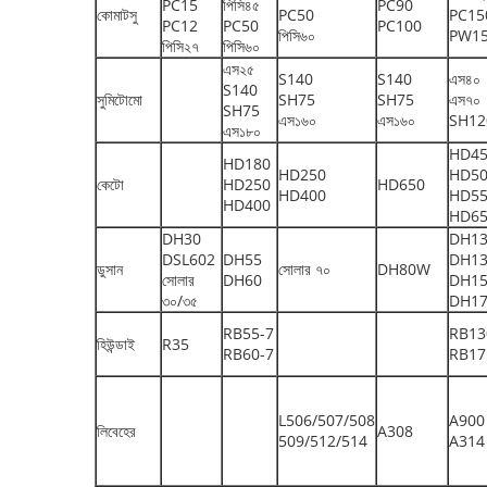
PC15
পিসি৪৫
PC90
কোমাটসু
PC50
PC15
PC12
PC50
PC100
পিসি৬০
PW1
পিসি২৭
পিসি৬০
এস২৫
S140
S140
এস৪০
S140
সুমিটোমো
SH75
SH75
এস৭০
SH75
এস১৬০
এস১৬০
SH12
এস১৮০
HD4
HD180
HD250
HD5
কেটো
HD250
HD650
HD400
HD5
HD400
HD6
DH30
DH1
DSL602
DH55
DH1
ডুসান
সোলার ৭০
DH80W
সোলার
DH60
DH1
৩০/৩৫
DH1
RB55-7
RB13
হিউন্ডাই
R35
RB60-7
RB17
L506/507/508
A900
লিবেহের
A308
509/512/514
A314