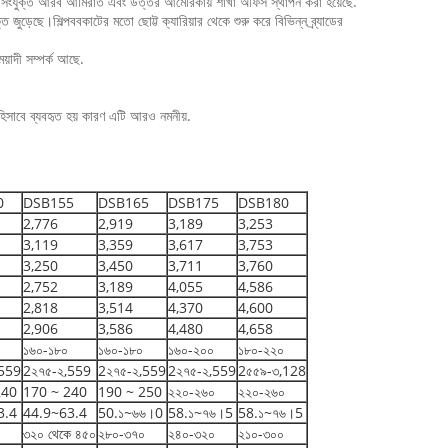
।এখন সংযুক্ত আরব আমিরাত এবং উত্তর আমেরিকায় শাখা অফিস স্থাপন করা হয়েছে.
ি জুড়েছে।শিল্পববকাটের মতো ছোট্ট ক্যারিয়ার থেকে শুরু করে বিভিন্ন ব্র্যাডের
েয়াদী সম্পর্ক আছে.
হিসাবে ব্যবহৃত হয় কারণ এটি আরও নমনীয়.
0
DSB155
DSB165
DSB175
DSB180
2,776
2,919
3,189
3,253
3,119
3,359
3,617
3,753
3,250
3,450
3,711
3,760
2,752
3,189
4,055
4,586
2,818
3,514
4,370
4,600
2,906
3,586
4,480
4,658
১৬০-১৮০
১৬০-১৮০
১৬০-২০০
১৮০-২২০
,559
2২৭৫-২,559
2২৭৫-২,559
2২৭৫-২,559
2৫৫৯-৩,128
240
170 ~ 240
190 ~ 250
২২০-২৬০
২২০-২৬০
3.4
44.9~63.4
50.১~৬৬।0
58.১~৭৬।5
58.১~৭৬।5
৩২০ থেকে ৪৫০
২৮০-৩৭০
২৪০-৩২০
২১০-৩০০