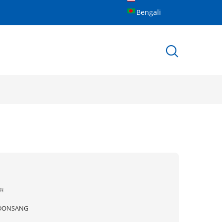
Bengali
ীন
DONSANG