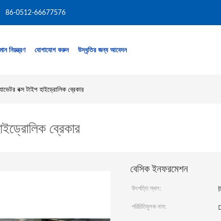
86-0512-66677576
মান নিয়ন্ত্রণ
যোগাযোগ করুন
উদ্ধৃতির জন্য আবেদন
াভেটর বক্স টাইপ হাইড্রোলিক ব্রেকার
াইড্রোলিক ব্রেকার
বেসিক ইনফরমেশন
উৎপত্তি স্থল:
চ
পরিচিতিমুলক নাম: