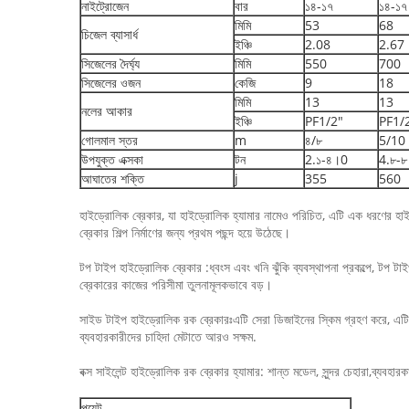
নাইট্রোজেন
বার
১৪-১৭
১৪-১৭
মিমি
53
68
চিজেল ব্যাসার্ধ
ইঞ্চি
2.08
2.67
সিজেলের দৈর্ঘ্য
মিমি
550
700
সিজেলের ওজন
কেজি
9
18
মিমি
13
13
নলের আকার
ইঞ্চি
PF1/2"
PF1/
গোলমাল স্তর
m
৪/৮
5/10
উপযুক্ত এক্সকা
টন
2.১-৪।0
4.৮-
আঘাতের শক্তি
j
355
560
হাইড্রোলিক ব্রেকার, যা হাইড্রোলিক হ্যামার নামেও পরিচিত, এটি এক ধরণের হাইড্র
ব্রেকার শিল্প নির্মাণের জন্য প্রথম পছন্দ হয়ে উঠেছে।
টপ টাইপ হাইড্রোলিক ব্রেকার :ধ্বংস এবং খনি ঝুঁকি ব্যবস্থাপনা প্রকল্পে, টপ টা
ব্রেকারের কাজের পরিসীমা তুলনামূলকভাবে বড়।
সাইড টাইপ হাইড্রোলিক রক ব্রেকারঃএটি সেরা ডিজাইনের স্কিম গ্রহণ করে, এটি ক
ব্যবহারকারীদের চাহিদা মেটাতে আরও সক্ষম.
বক্স সাইলেন্ট হাইড্রোলিক রক ব্রেকার হ্যামার: শান্ত মডেল, সুন্দর চেহারা,ব্যবহা
পয়েন্ট