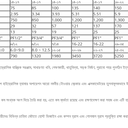
১৪-১৭
১৪-১৭
১৪-১৭
১৪-১৭
১৪-১৭
১৮-২২
75
85
100
135
140
150
2.95
3.34
3.93
5.31
5.51
5.9
750
850
1,000
1,200
1,200
1,300
29
32
57
121
137
170
13
19
19
25
25
25
2"
PF1/2"
PF3/4"
PF3/4"
PF1"
PF1"
PF1"
৬/১২
৬/১২
৭/১৪
16-22
16-22
২৬-৩৫
৮।0
6.0~9.0
8.0 ~ 12.5
১২-১৫
২০-২৬
২২-২৭
২৫-৩২
790
1320
1980
3450
3720
5250
োলিক যান্ত্রিক সরঞ্জাম, সাধারণত খনি, পেষণকারী, ধাতুবিদ্যা, সড়ক নির্মাণ, পুরানো শহর পুনর্গঠন ইত
ইপ হাইড্রোলিক হ্যামার অপারেশন আরো নমনীয়।টাওয়ার ব্রেকার এবং এক্সকাভেটরের তুলনামূলকভাবে উচ্চ 
ম সংখ্যক অংশ দিয়ে তৈরি করা হয়, এতে কম ব্যর্থতা রয়েছে এবং রক্ষণাবেক্ষণ করা সহজ এবং এটি 
রকারীদের বিভিন্ন চাহিদা মেটাতে হোস্ট ডিজাইন এবং কম্পন হ্রাস এবং গোলমাল হ্রাস প্রযুক্তি রক্ষা কর