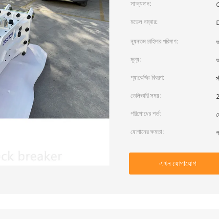
সাক্ষ্যদান:
মডেল নম্বার:
ন্যূনতম চাহিদার পরিমাণ:
আ
মূল্য:
আ
প্যাকেজিং বিবরণ:
স
ডেলিভারি সময়:
2
পরিশোধের শর্ত:
ন
যোগানের ক্ষমতা:
প
এখন যোগাযোগ