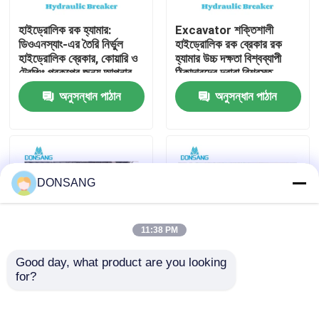
হাইড্রোলিক রক হ্যামার:
Excavator শক্তিশালী
আমাদের সম্পর্কে
ডিওএনস্যাং-এর তৈরি নির্ভুল
হাইড্রোলিক রক ব্রেকার রক
হাইড্রোলিক ব্রেকার, কোয়ারি ও
হ্যামার উচ্চ দক্ষতা বিশ্বব্যাপী
ট্রেঞ্চিং প্রকল্পের জন্য আপনার
ঠিকাদারদের দ্বারা বিশ্বস্ত
কারখানা ভ্রমণ
ভালো সহযোগী
DONSANG লাইফটাইম
অনুসন্ধান পাঠান
অনুসন্ধান পাঠান
রক্ষণাবেক্ষণ নির্দেশিকা সহ
হাইড্রোলিক ব্রেকার
মান নিয়ন্ত্রণ
যোগাযোগ করুন
DONSANG
উদ্ধৃতির জন্য আবেদন
11:38 PM
Good day, what product are you looking 
হাইড্রোলিক রক ব্রেকার
for?
হাইড্রোলিক ব্রেকার হ্যামার
হাইড্রোলিক রক ব্রেকার,
ফ্যাক্টরি যেখানে গুণমান প্রথমে
হাইড্রোলিক ধ্বংসকারী হাতুড়ি,
আঘাত করে DONSANG
ছিদ্রক ১৪০ মিমি আত্মবিশ্বাসের
খননকারী হাইড্রোলিক ব্রেকার