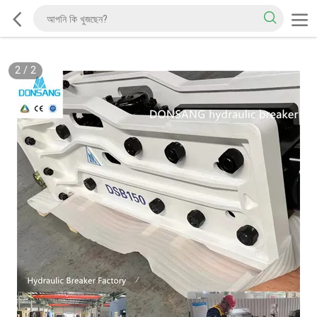
2
/
2