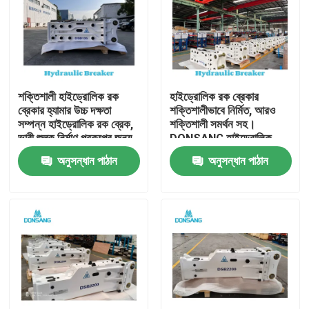
শক্তিশালী হাইড্রোলিক রক
হাইড্রোলিক রক ব্রেকার
ব্রেকার হ্যামার উচ্চ দক্ষতা
শক্তিশালীভাবে নির্মিত, আরও
সম্পন্ন হাইড্রোলিক রক ব্রেক,
শক্তিশালী সমর্থন সহ।
ভারী শুল্ক নির্মাণ প্রকল্পের জন্য,
DONSANG হাইড্রোলিক
পাথর ভাঙ্গা থেকে পুনর্ব্যবহার
ব্রেকার, ২৪/৭ বিশেষজ্ঞ সহায়তা
অনুসন্ধান পাঠান
অনুসন্ধান পাঠান
পর্যন্ত DONSANG বহুমুখী
সহ। হাইড্রোলিক রক হ্যামার
হাইড্রোলিক ব্রেকার, OEM
অ্যাটাচমেন্ট, নির্মাণ যন্ত্রাংশ
ওয়ারেন্টি সহ
প্রস্তুতকারক।
বাড়ি
পণ্য
VR প্রদর্শন