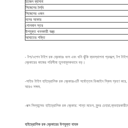
চিজেল ব্যাসার্ধ
সিজেলের দৈর্ঘ্য
সিজেলের ওজন
নলের আকার
গোলমাল স্তর
উপযুক্ত খননকারী যন্ত্র
আঘাতের শক্তি
- টপ/ওপেন টাইপ রক ব্রেকারঃ ধংস এবং খনি ঝুঁকি ব্যবস্থাপনা প্রকল্পে, টপ টাইপ
ব্রেকারের কাজের পরিসীমা তুলনামূলকভাবে বড়।
-সাইড টাইপ হাইড্রোলিক রক ব্রেকারঃএটি সর্বোত্তম ডিজাইন স্কিম গ্রহণ করে, কম
আরও সক্ষম.
-বক্স সিল্যান্সেড হাইড্রোলিক রক ব্রেকার: শান্ত মডেল, সুন্দর চেহারা,ব্যবহারকার
হাইড্রোলিক রক ব্রেকারের উপযুক্ত বাহক