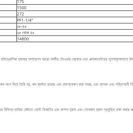
175
1500
272
PF1-1/4"
৩৮-৪৫
৩৫ থেকে ৪৫
14800
 হাইড্রোলিক হ্যামার অপারেশন আরো নমনীয়।টাওয়ার ব্রেকার এবং এক্সকাভেটরের তুলনামূলকভাবে উচ্চ ইন
 অংশ দিয়ে তৈরি হয়, কম ব্যর্থতা রয়েছে এবং রক্ষণাবেক্ষণ করা সহজ, এবং হালকা এবং শক্তিশালী হ
ীদের বিভিন্ন চাহিদা মেটাতে হোস্ট ডিজাইন এবং কম্পন হ্রাস এবং গোলমাল হ্রাস প্রযুক্তি রক্ষা করার জ