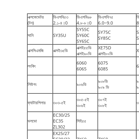
এক্সকেভেটর
ডিএসবি৫৩
ডিএসবি৬৮
ডিএসবি৭৫
ড
(টন)
2.১-৪।0
4.৮-৮।0
6.0~9.0
8
SY55C
SY75C
সানি
SY35U
SY60C
SY85C
SY65C
এক্সই৫৫ডি
XE75D
এক্সসিএমজি
এক্সই৩৫ডি
এক্সই৬০ডি
এক্সই৮০ডি
6060
6075
লংকিং
6
6065
6085
৯০৮ডি
৯
লিউগং
৯০৬ডি
৯০৯ ডি
৯
৩০৫-৫ই
৩০৭ই
ক্যাটারপিলার
৩০৩-৫ই
৩
৩০৬ই
৩০৮ই
EC30/25
ভলভো
EC35
সিই৫৫
ZL302
EX25/27