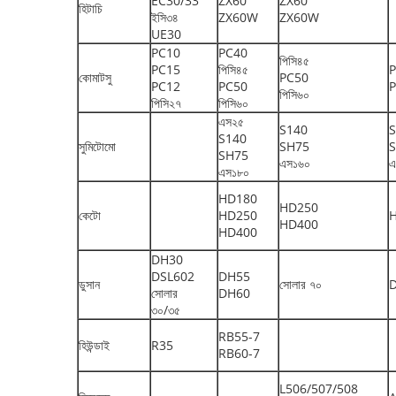
EC30/33
ZX60
ZX60
হিটাচি
ইসি৩৪
ZX60W
ZX60W
UE30
PC10
PC40
পিসি৪৫
PC15
পিসি৪৫
কোমাটসু
PC50
PC12
PC50
পিসি৬০
পিসি২৭
পিসি৬০
এস২৫
S140
S
S140
সুমিটোমো
SH75
SH75
এস১৬০
এ
এস১৮০
HD180
HD250
কেটো
HD250
HD400
HD400
DH30
DSL602
DH55
ডুসান
সোলার ৭০
সোলার
DH60
৩০/৩৫
RB55-7
হিউন্ডাই
R35
RB60-7
L506/507/508