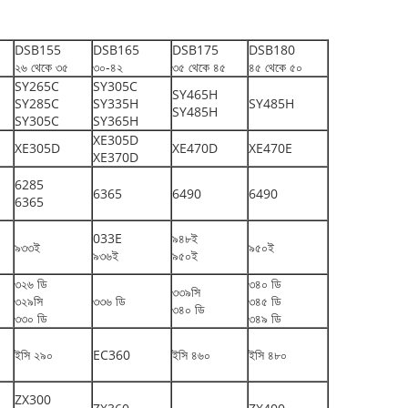
DSB155
DSB165
DSB175
DSB180
২৬ থেকে ৩৫
৩০-৪২
৩৫ থেকে ৪৫
৪৫ থেকে ৫০
SY265C
SY305C
SY465H
SY285C
SY335H
SY485H
SY485H
SY305C
SY365H
XE305D
XE305D
XE470D
XE470E
XE370D
6285
6365
6490
6490
6365
033E
৯৪৮ই
৯৩৩ই
৯৫০ই
৯৩৬ই
৯৫০ই
৩২৬ ডি
৩৪০ ডি
৩৩৯সি
৩২৯সি
৩৩৬ ডি
৩৪৫ ডি
৩৪০ ডি
৩৩০ ডি
৩৪৯ ডি
ইসি ২৯০
EC360
ইসি ৪৬০
ইসি ৪৮০
ZX300