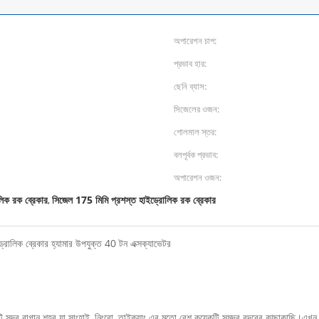
অপারেশন চাপ:
প্রভাব হার:
ছেনি ব্যাস:
সিজেলের ওজন:
গোলমাল স্তর:
বলপূর্বক প্রভাব:
অপারেশন ওজন:
লিক রক ব্রেকার
সিজেল 175 মিমি প্রশস্ত হাইড্রোলিক রক ব্রেকার
,
োলিক ব্রেকার হ্যামার উপযুক্ত 40 টন এক্সক্যাভেটর
টি সুন্দর বাগান শহর যা সাংহাই, নিংবো, তাইক্যাং এর মতো বেশ কয়েকটি সমুদ্র বন্দরের কাছাকাছি