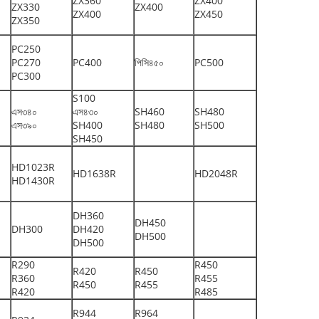
ZX360
ZX400
ZX330
ZX400
ZX400
ZX450
ZX350
PC250
PC270
PC400
পিসি৪৫০
PC500
PC300
S100
এস৩৪০
এস৪৩০
SH460
SH480
এস৩৯০
SH400
SH480
SH500
SH450
HD1023R
HD1638R
HD2048R
HD1430R
DH360
DH450
DH300
DH420
DH500
DH500
R290
R450
R420
R450
R360
R455
R450
R455
R420
R485
R944
R964