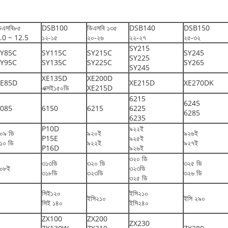
িএসবি৮৫
DSB100
ডিএসবি ১৩৫
DSB140
DSB150
.0 ~ 12.5
১২-১৫
২০-২৬
২২-২৭
২৫-৩২
SY215
SY85C
SY115C
SY215C
SY245
SY225
SY95C
SY135C
SY225C
SY265
SY245
XE135D
XE200D
XE85D
XE215D
XE270DK
এক্সই১৫০ডি
XE215D
6215
6245
085
6150
6215
6225
6285
6235
P10D
৯২২ই
০৯ ডি
৯২০ই
৯২৬ই
P15E
৯২৫ই
১০ ডি
৯২২ই
৯২৭ই
P16D
৯২৬ই
৩২০ ডি
৩১৩ডি
৩২০ ডি
৩২৫ ডি
০৮ই
৩২৩ডি
৩১৮ডি
৩২৩ডি
৩২৬ ডি
৩২৫ ডি
সিই১২০
ইসি২১০
ইসি২১০
ইসি ২৯০
সিই ১৪০
ইসি২৪০
ZX100
ZX200
ZX230