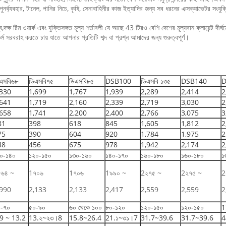
পুনর্ব্যবহার, টানেল, পানির নিচে, কৃষি, সেনাবাহিনীর কাজ ইত্যাদির জন্য সব ধরনের এক্সক্যাভেটর সংযুক্ত
,দক্ষ টিম ওয়ার্ক এবং যুক্তিসঙ্গত মূল্য শর্তাবলী যে আছে 43 টিরও বেশি দেশের মূল্যবান ক্লায়েন্ট দীর্ঘম
সরবরাহ করতে চায় যাতে আপনার প্রতিটি শব্দ বা প্রশ্ন আমাদের জন্য গুরুত্বপূর্ণ।
এসবি৬৮
ডিএসবি৭৫
ডিএসবি৮৫
DSB100
ডিএসবি ১৩৫
DSB140
D
,330
1,699
1,767
1,939
2,289
2,414
2
,641
1,719
2,160
2,339
2,719
3,030
2
,658
1,741
2,200
2,400
2,766
3,075
3
81
398
618
845
1,605
1,812
2
75
390
604
920
1,784
1,975
2
48
456
675
978
1,942
2,174
2
০-১৪০
১২০-১৫০
১৩০-১৬০
১৪০-১৭০
১৬০-১৮০
১৬০-১৮০
১
৫৬৪ ~
1৭০৬
1৭০৬
1৯৯০ ~
2২৭৫ ~
2২৭৫ ~
2
,990
2,133
2,133
2,417
2,559
2,559
2
০-৭০
৫০-৯০
৬০ থেকে ১০০
৮০-১২০
১২০-১৫০
১২০-১৫০
1
9 ~ 13.2
13.২~২৩।8
15.8~26.4
21.১~৩১।7
31.7~39.6
31.7~39.6
4