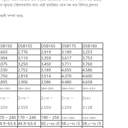
ি জুড়েছে।শিল্পববকাটের মতো ছোট্ট ক্যারিয়ার থেকে শুরু করে বিভিন্ন ব্র্যাডের
েয়াদী সম্পর্ক আছে.
SB150
DSB155
DSB165
DSB175
DSB180
,603
2,776
2,919
3,189
3,253
,904
3,119
3,359
3,617
3,753
,075
3,250
3,450
3,711
3,760
,530
2,752
3,189
4,055
4,586
,750
2,818
3,514
4,370
4,600
,895
2,906
3,586
4,480
4,658
৬০-১৮০
১৬০-১৮০
১৬০-১৮০
১৬০-২০০
১৮০-২২০
২৭৫ ~
2২৭৫ ~
2২৭৫ ~
2২৭৫ ~
2৫৫৯
,559
2,559
2,559
2,559
3,128
70 ~ 240
170 ~ 240
190 ~ 250
২২০-২৬০
২২০-২৬০
4.9~63.4
44.9~63.4
50.১~৬৬।0
58.১~৭৬।5
58.১~৭৬।5