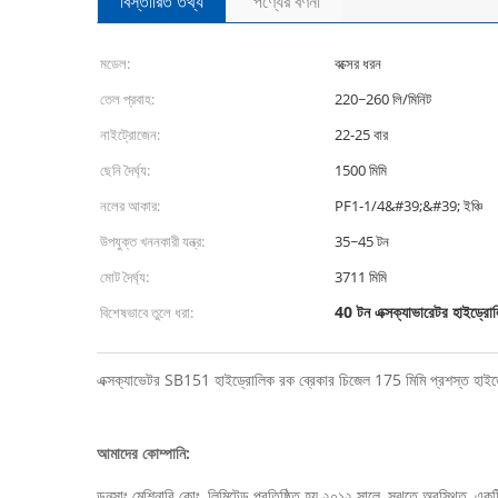
বিস্তারিত তথ্য
পণ্যের বর্ণনা
মডেল:
বক্সের ধরন
তেল প্রবাহ:
220~260 লি/মিনিট
নাইট্রোজেন:
22-25 বার
ছেনি দৈর্ঘ্য:
1500 মিমি
নলের আকার:
PF1-1/4&#39;&#39; ইঞ্চি
উপযুক্ত খননকারী যন্ত্র:
35~45 টন
মোট দৈর্ঘ্য:
3711 মিমি
40 টন এক্সক্যাভারেটর হাইড্রো
বিশেষভাবে তুলে ধরা:
এক্সক্যাভেটর SB151 হাইড্রোলিক রক ব্রেকার চিজেল 175 মিমি প্রশস্ত হাইড্র
আমাদের কোম্পানি:
ডনসাং মেশিনারি কোং, লিমিটেড প্রতিষ্ঠিত হয় ২০১২ সালে, সুঝুতে অবস্থিত, এক