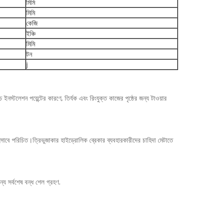
মিমি
মিমি
কেজি
ইঞ্চি
মিমি
টন
j
স্টলেশন পয়েন্টের কারণে, তির্যক এবং রিংযুক্ত কাজের পৃষ্ঠের জন্য টাওয়ার
িসাবে পরিচিত।ত্রিভুজাকার হাইড্রোলিক ব্রেকার ব্যবহারকারীদের চাহিদা মেটাতে
ন্য সর্বশেষ বন্ধ শেল গ্রহণ.