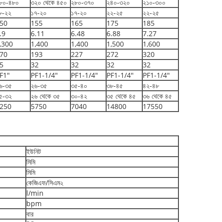
৮০-৪৮০
৩২০ থেকে ৪৫০
২৮০-৩৭০
২৪০-৩২০
২১০-৩০০
৮-২২
১৭-২০
১৭-২০
২২-২৫
২২-২৫
50
155
165
175
185
.9
6.11
6.48
6.88
7.27
,300
1,400
1,400
1,500
1,600
70
193
227
272
320
5
32
32
32
32
F1"
PF1-1/4"
PF1-1/4"
PF1-1/4"
PF1-1/4"
৬-৩৫
২৬-৩৫
৩৫-৪০
৩৮-৪৫
৪২-৪৮
৫-৩২
২৬ থেকে ৩৫
৩০-৪২
৩৫ থেকে ৪৫
৩৬ থেকে ৪৫
250
5750
7040
14800
17550
ইউনিট
মিমি
মিমি
কেজিএফ/সিএম২
l/min
bpm
বার