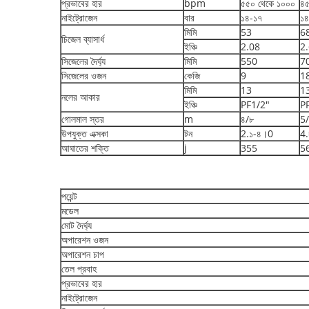
প্রভাবের হার
bpm
৫৫০ থেকে ১০০০
৪
নাইট্রোজেন
বার
১৪-১৭
১৪
মিমি
53
6
চিজেল ব্যাসার্ধ
ইঞ্চি
2.08
2
সিজেলের দৈর্ঘ্য
মিমি
550
7
সিজেলের ওজন
কেজি
9
1
মিমি
13
1
নলের আকার
ইঞ্চি
PF1/2"
P
গোলমাল স্তর
m
৪/৮
5
উপযুক্ত এক্সকা
টন
2.১-৪।0
4
আঘাতের শক্তি
j
355
5
পয়েন্ট
মডেল
মোট দৈর্ঘ্য
অপারেশন ওজন
অপারেশন চাপ
তেল প্রবাহ
প্রভাবের হার
নাইট্রোজেন