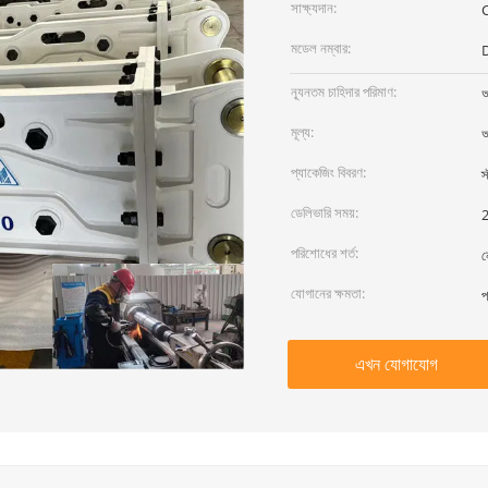
সাক্ষ্যদান:
মডেল নম্বার:
ন্যূনতম চাহিদার পরিমাণ:
আ
মূল্য:
আ
প্যাকেজিং বিবরণ:
স
ডেলিভারি সময়:
2
পরিশোধের শর্ত:
ন
যোগানের ক্ষমতা:
প
এখন যোগাযোগ