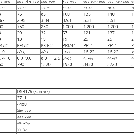
৫০-৯৫০
৪০০ থেকে ৯০০
৪০০-৮০০
৪৫০-৬৩০
৩৫০ থেকে ৫০০
২৫০ থেকে ৪০০
৩
-১৭
১৪-১৭
১৪-১৭
১৪-১৭
১৪-১৭
১৪-১৭
১
8
75
85
100
135
140
1
.67
2.95
3.34
3.93
5.31
5.51
5
00
750
850
1,000
1,200
1,200
1
8
29
32
57
121
137
1
3
13
19
19
25
25
2
F1/2"
PF1/2"
PF3/4"
PF3/4"
PF1"
PF1"
P
/10
৬/১২
৬/১২
৭/১৪
16-22
16-22
২
.৮-৮।0
6.0~9.0
8.0 ~ 12.5
১২-১৫
২০-২৬
২২-২৭
২
60
790
1320
1980
3450
3720
5
DSB175 (বক্সের ধরন)
3711
4480
১৬০-২০০
২২০-২৬০
২৪০-৩২০
২২-২৫