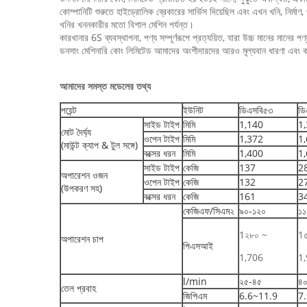
কোম্পানিটি শুরুতে হাইড্রোলিক ব্রেকারের সার্ভিস দিয়েছিল এবং এখন খনি, নির্মাণ, 
খনির খননকারীর মতো বিশাল মেশিন পর্যন্ত।
কারখানার 6S ব্যবস্থাপনা, পণ্য সম্পূর্ণরূপে প্রত্যয়িত, যারা উচ্চ মানের মানের পণ্য
ডনসাং মেশিনারি কোং লিমিটেড আমাদের অংশীদারদের আরও মূল্যবান ধারণা এবং কর্ম 
আমাদের সমস্ত মডেলের তথ্য
পয়েন্ট
ইউনিট
ডিএসবি৫৩
ডি
সাইড টাইপ
মিমি
1,140
1
মোট দৈর্ঘ্য
ওপেন টাইপ
মিমি
1,372
1
(মাউন্ট ক্যাপ & টুল সঙ্গে)
বক্সের ধরন
মিমি
1,400
1
সাইড টাইপ
কেজি
137
2
অপারেশন ওজন
ওপেন টাইপ
কেজি
132
2
(উপকরণ সহ)
বক্সের ধরন
কেজি
161
3
কেজিএফ/সিএম২
৯০-১২০
১১
1২৮০ ~
1
অপারেশন চাপ
পিএসআই
1,706
1
l/min
২৫-৪৫
৪
তেল প্রবাহ
জিপিএম
6.6~11.9
7.