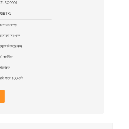
CE,ISO9001
DSB175
লোচনাযোগ্য
লোচনা সাপেক্ষে
্ট্যান্ডার্ড কাঠের বাক্স
0 কার্যদিবস
েতিবাচক
্রতি মাসে 100 সেট