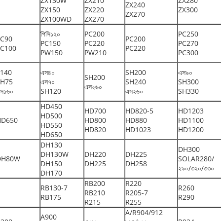
ZX130W
ZX210
ZX280
ZX240
ZX150
ZX220
ZX300
ZX270
ZX100WD
ZX270
পিসি১২০
PC200
PC250
PC90
PC200
PC150
PC220
PC270
PC100
PC220
PW150
PW210
PC300
140
এস৪০
SH200
এস৯০
SH200
SH75
এস৭০
SH240
SH300
এস২৬০
স১৬০
SH120
এস২৬০
SH330
HD450
HD700
HD820-5
HD1203
HD500
HD650
HD800
HD880
HD1100
HD550
HD820
HD1023
HD1200
HD650
DH130
DH300
DH130W
DH220
DH225
DH80W
SOLAR280/
DH150
DH225
DH258
২৯০/৩২০/৩৩০
DH170
RB200
R220
RB130-7
R260
RB210
R205-7
RB175
R290
R215
R255
A/R904/912
A900