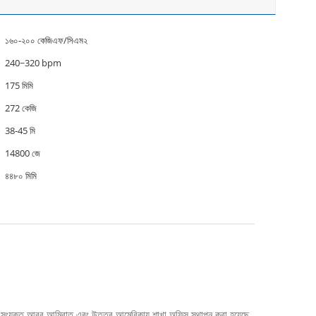
১৬০-২০০ কেজিএফ/সিএম২
240~320 bpm
175 মিমি
272 কেজি
38-45 মি
14800 জে
৪৪৮০ মিমি
।এখন সংযুক্ত আরব আমিরাত এবং উত্তর আমেরিকায় শাখা অফিস স্থাপন করা হয়েছে.