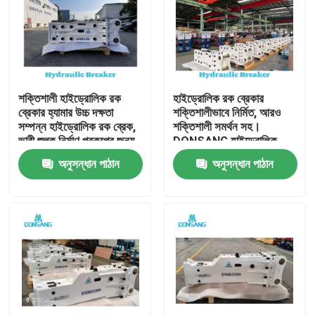
শক্তিশালী হাইড্রোলিক রক
হাইড্রোলিক রক ব্রেকার
ব্রেকার হ্যামার উচ্চ দক্ষতা
শক্তিশালীভাবে নির্মিত, আরও
সম্পন্ন হাইড্রোলিক রক ব্রেক,
শক্তিশালী সমর্থন সহ।
ভারী শুল্ক নির্মাণ প্রকল্পের জন্য,
DONSANG হাইড্রোলিক
পাথর ভাঙ্গা থেকে পুনর্ব্যবহার
ব্রেকার, ২৪/৭ বিশেষজ্ঞ সহায়তা
অনুসন্ধান পাঠান
অনুসন্ধান পাঠান
পর্যন্ত DONSANG বহুমুখী
সহ। হাইড্রোলিক রক হ্যামার
হাইড্রোলিক ব্রেকার, OEM
অ্যাটাচমেন্ট, নির্মাণ যন্ত্রাংশ
ওয়ারেন্টি সহ
প্রস্তুতকারক।
বাড়ি
পণ্য
VR প্রদর্শন