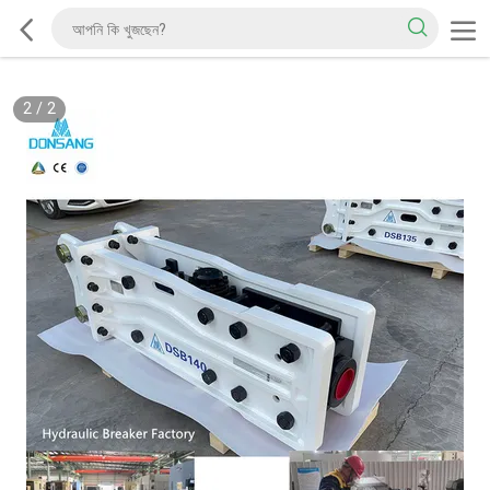
2
/
2