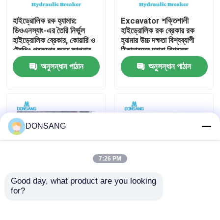
হাইড্রোলিক রক হ্যামার:
Excavator শক্তিশালী
আমাদের সম্পর্কে
ডিওএনস্যাং-এর তৈরি নির্ভুল
হাইড্রোলিক রক ব্রেকার রক
হাইড্রোলিক ব্রেকার, কোয়ারি ও
হ্যামার উচ্চ দক্ষতা বিশ্বব্যাপী
ট্রেঞ্চিং প্রকল্পের জন্য আপনার
ঠিকাদারদের দ্বারা বিশ্বস্ত
কারখানা ভ্রমণ
ভালো সহযোগী
DONSANG লাইফটাইম
অনুসন্ধান পাঠান
অনুসন্ধান পাঠান
রক্ষণাবেক্ষণ নির্দেশিকা সহ
হাইড্রোলিক ব্রেকার
মান নিয়ন্ত্রণ
যোগাযোগ করুন
DONSANG
উদ্ধৃতির জন্য আবেদন
7:26 PM
Good day, what product are you looking 
হাইড্রোলিক রক ব্রেকার
for?
হাইড্রোলিক ব্রেকার হ্যামার
হাইড্রোলিক রক ব্রেকার,
ফ্যাক্টরি যেখানে গুণমান প্রথমে
হাইড্রোলিক ধ্বংসকারী হাতুড়ি,
আঘাত করে DONSANG
ছিদ্রক ১৪০ মিমি আত্মবিশ্বাসের
খননকারী হাইড্রোলিক ব্রেকার