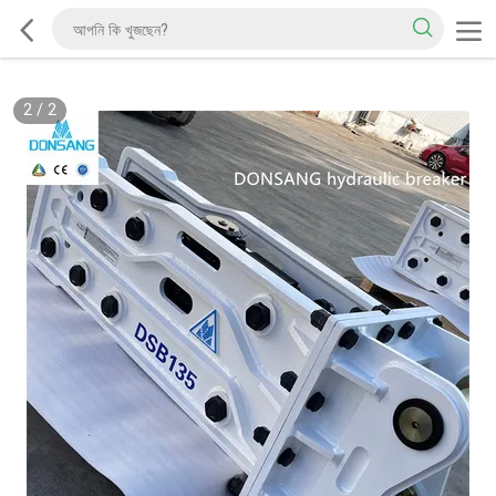
2
/
2