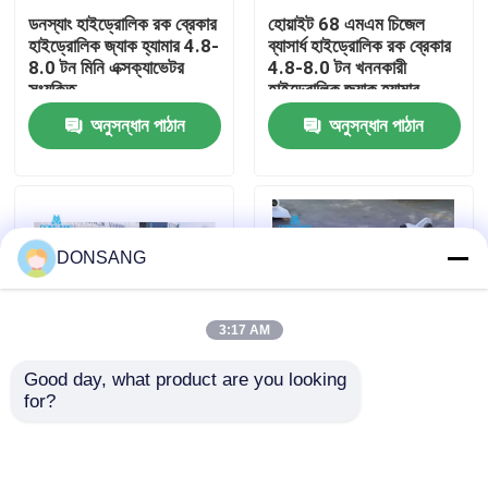
ডনস্যাং হাইড্রোলিক রক ব্রেকার
হোয়াইট 68 এমএম চিজেল
হাইড্রোলিক জ্যাক হ্যামার 4.8-
ব্যাসার্ধ হাইড্রোলিক রক ব্রেকার
আমাদের সম্পর্কে
8.0 টন মিনি এক্সক্যাভেটর
4.8-8.0 টন খননকারী
সংযুক্তি
হাইড্রোলিক জ্যাক হ্যামার
অনুসন্ধান পাঠান
অনুসন্ধান পাঠান
কারখানা ভ্রমণ
মান নিয়ন্ত্রণ
DONSANG
যোগাযোগ করুন
3:17 AM
উদ্ধৃতির জন্য আবেদন
Good day, what product are you looking 
for?
ব্যাকহো লোডার হাইড্রোলিক রক
৮০০ বিপিএম হাইড্রোলিক জ্যাক
হাইড্রোলিক রক ব্রেকার
ব্রেকার হ্যামার 140 কেজিএফ /
হ্যামার ডিএসবি৮৫ মিনি
সিএম 2 68 এমএম চিলের
এক্সক্যাভার হাইড্রোলিক ব্রেকার
ব্যাসার্ধ
১২.৫ টন টপ টাইপ
খননকারী হাইড্রোলিক ব্রেকার